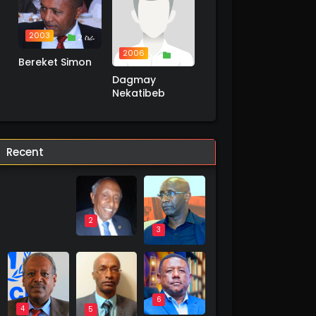
2003
2 ስራ
2006
1 ስራ
Bereket Simon
Dagmay
Nekatibeb
Recent
1
2
3
6
4
5