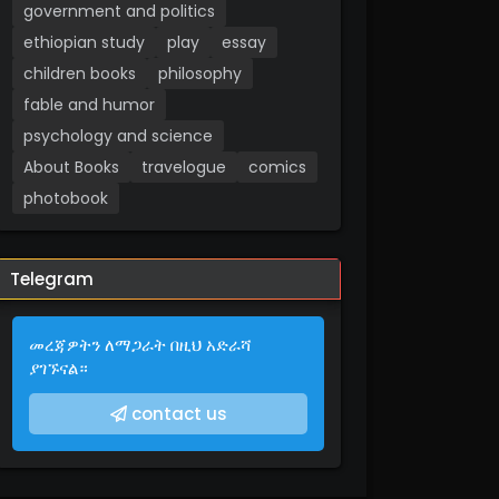
government and politics
ethiopian study
play
essay
children books
philosophy
fable and humor
psychology and science
About Books
travelogue
comics
photobook
Telegram
መረጃዎትን ለማጋራት በዚህ አድራሻ
ያገኙናል።
contact us