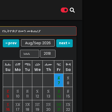
የኢትዮጵያ ዘመን መቁጠሪያ
Aug/Sep 2026
‹‹ prev
next ››
እሑ
ሰኞ
ማክ
ረቡ
ሐሙ
ዓር
ቅዳ
Su
Mo
Tu
We
Th
Fr
Sa
፩
፪
7
8
፫
፬
፭
፮
፯
፰
፱
9
10
11
12
13
14
15
፲
፲፩
፲፪
፲፫
፲፬
፲፭
፲፮
16
17
18
19
20
21
22