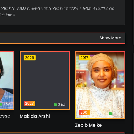
ነገር ካለ፣ እዚህ ሲጠቀስ የጎደለ ነገር ከተሰማዎት፣ አዲስ ተጨማሪ ስራ
በቀ ነው።
Show More
2025
2017
2023
3 ስራ
3 ስራ
2001
4 ስራ
esse
Makida Arshi
Zebib Melke