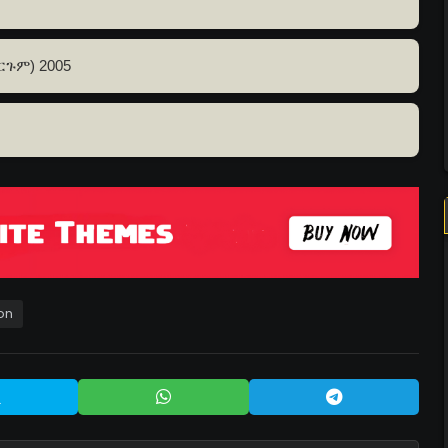
ርጉም) 2005
ion