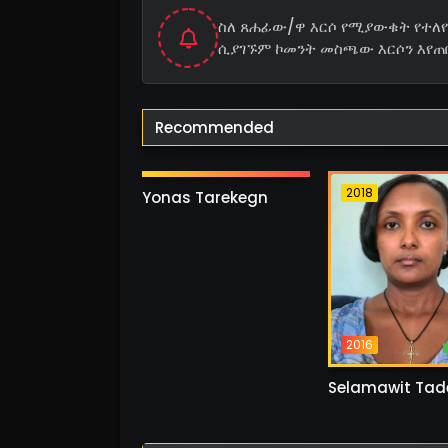
ስለ ጸሐፊው/ዋ እርሶ የሚያውቁት የተለየ 
ሲያገኙም ኮመንት መስጫው እርሶን እየጠ
Recommended
2002
8 ስራ
ከ5 ስራ በላይ
2018
2018
Yonas Tarekegn
2016
Selamawit Tad