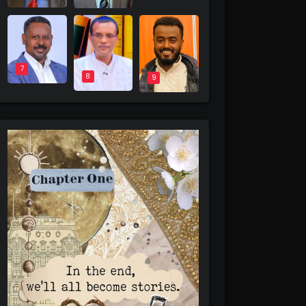
7
8
9