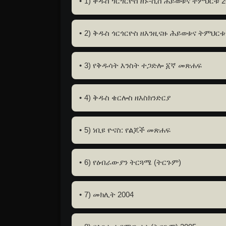
1) ቅዱስ ጎርጎርዮስ ዘኑ-ሲስ ሕይወቱና ትምህርቱ 2
2) ቅዱስ ጎርጎርዮስ ዘእንዚናዙ ሕይወቱና ትምህርቱ
3) የቅዱሳት እንስት ተጋድሎ ፩ኛ መጽሐፍ
4) ቅዱስ ቄርሎስ ዘእስክንድርያ
5) ነቢዩ ዮናስ: የልጆች መጽሐፍ
6) የዕብራውያን ትርጓሜ (ትርጉም)
7) መክሊት 2004