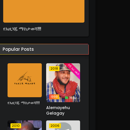
የአዘጋጁ ማስታወሻ!!!
Popular Posts
ከ5 ስራ በላይ
2018
1999
18 ስራ
የአዘጋጁ ማስታወሻ!!!
Alemayehu
Gelagay
2010
2006