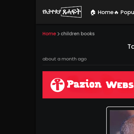
🏠 Home
🔥 Popu
Home
children books
T
about a month ago