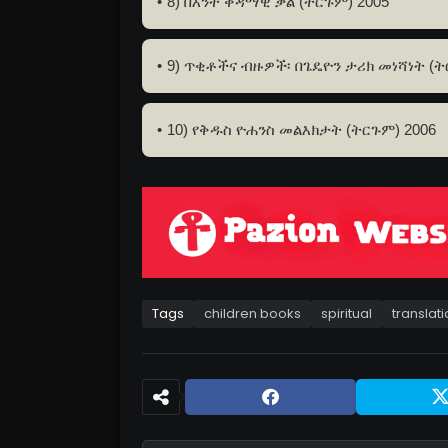
8) በእንተ ቀዳማዊ ቃል (ትርጉም) 2005
9) ጥቂቶችና ብዙዎች፡ በጌዴዮን ታሪክ መነሻነት (ት
10) የቅዱስ ዮሐንስ መልእክታት (ትርጉም) 2006
Tags
children books
spiritual
translat