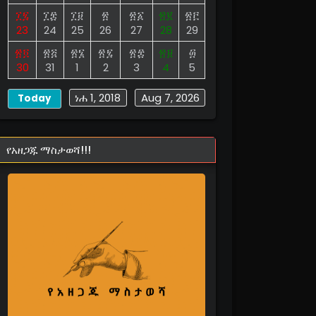
፲፯
፲፰
፲፱
፳
፳፩
፳፪
፳፫
23
24
25
26
27
28
29
፳፬
፳፭
፳፮
፳፯
፳፰
፳፱
፴
30
31
1
2
3
4
5
ነሐ 1, 2018
Aug 7, 2026
Today
የአዘጋጁ ማስታወሻ!!!