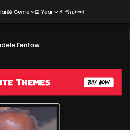
lar
📖 Genre
📅 Year
📌 ማስታወሻ
adele Fentaw