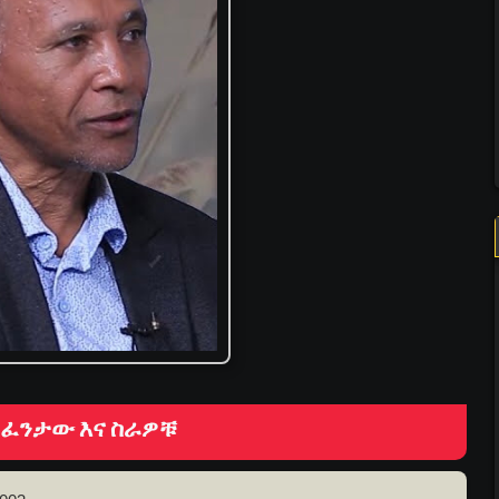
 ፈንታው እና ስራዎቹ