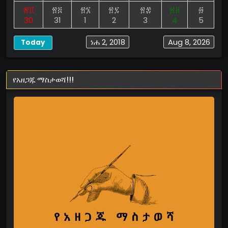
፳፬
፳፭
፳፮
፳፯
፳፰
፳፱
፴
30
31
1
2
3
4
5
ነሐ 2, 2018
Aug 8, 2026
Today
የአዘጋጁ ማስታወሻ!!!