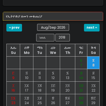
የኢትዮጵያ ዘመን መቁጠሪያ
Aug/Sep 2026
‹‹ prev
next ››
እሑ
ሰኞ
ማክ
ረቡ
ሐሙ
ዓር
ቅዳ
Su
Mo
Tu
We
Th
Fr
Sa
፩
፪
7
8
፫
፬
፭
፮
፯
፰
፱
9
10
11
12
13
14
15
፲
፲፩
፲፪
፲፫
፲፬
፲፭
፲፮
16
17
18
19
20
21
22
፲፯
፲፰
፲፱
፳
፳፩
፳፪
፳፫
23
24
25
26
27
28
29