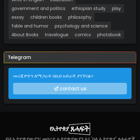
government and politics
ethiopian study
play
essay
children books
philosophy
fable and humor
psychology and science
About Books
travelogue
comics
photobook
Telegram
መረጃዎትን ለማጋራት በዚህ አድራሻ ያገኙናል።
contact us
ይህ ኢትዮጵያውያን፣ መሰረተ ኢትዮጵያውያን እና 'ስለ ኢትዮጵያ' ጸሐፊዎች