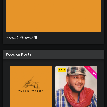
የአዘጋጁ ማስታወሻ!!!
Popular Posts
ከ5 ስራ በላይ
2018