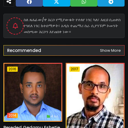
ስለ ጸሐፊው/ዋ እርሶ የሚያውቁት የተለየ ነገር ካለ፣ እዚህ ሲጠቀስ
የጎደለ ነገር ከተሰማዎት፣ አዲስ ተጨማሪ ስራ ሲያገኙም ኮመንት
መስጫው እርሶን እየጠበቀ ነው።
Recommended
Show More
2016
2017
2014
4 ስራ
Bereded Gedamu Eshetie