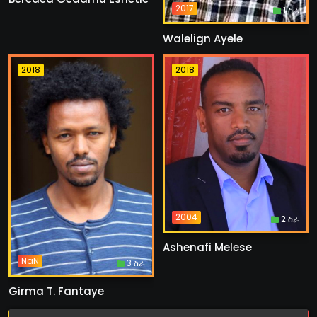
2017
1 ስራ
Walelign Ayele
2018
2018
2004
2 ስራ
Ashenafi Melese
NaN
3 ስራ
Girma T. Fantaye