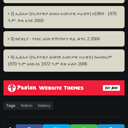
2) ኢሕአሠ (የኢትዮጵያ ሕዝብ አብዮታዊ ሠራዊት) ከ1964 - 1970
ዓ.ም. ቅጽ አንድ 2003
3) ከደንቢያ - ጎንደር አስከ ዋሽንግተን ዲሲ ቁጥር 2 2004
4) ኢሕአሠ (የኢትዮጵያ ሕዝባዊ አብዮታዊ ሠራዊት) ከመስከረም
1970 ዓ.ም እስከ ሰኔ 1972 ዓ.ም ቅጽ ሁለት 2006
Tags
fiction
history