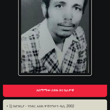
አስማማው ኃይሉ እና ስራዎቹ
1) ከደንቢያ - ጎንደር አስከ ዋሽንግተን ዲሲ 2002