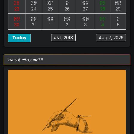
፲፯
፲፰
፲፱
፳
፳፩
፳፪
፳፫
23
24
25
26
27
28
29
፳፬
፳፭
፳፮
፳፯
፳፰
፳፱
፴
30
31
1
2
3
4
5
ነሐ 1, 2018
Aug 7, 2026
Today
የአዘጋጁ ማስታወሻ!!!