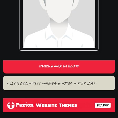
ዘገብርኤል ወዳጆ እና ስራዎቹ
1) ስለ ፊደል መማሪያ መጻሕፍት ለመምህሩ መምሪያ 1947