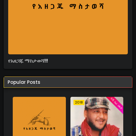
የአዘጋጁ ማስታወሻ!!!
Popular Posts
ከ5 ስራ በላይ
2018