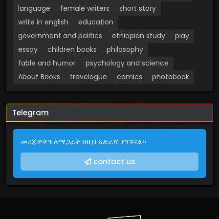
language
female writers
short story
write in english
education
government and politics
ethiopian study
play
essay
children books
philosophy
fable and humor
psychology and science
About Books
travelogue
comics
photobook
Telegram
መረጃዎትን ለማጋራት በዚህ አድራሻ ያገኙናል።
contact us