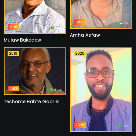
1995
4 ስራ
2016
1 ስራ
Amha Asfaw
Mulaw Bakedew
2019
2026
1982
2 ስራ
Teshome Habte Gabriel
2026
1 ስራ