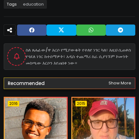
Tags
education
ስለ ጸሐፊው/ዋ እርሶ የሚያውቁት የተለየ ነገር ካለ፣ እዚህ ሲጠቀስ
የጎደለ ነገር ከተሰማዎት፣ አዲስ ተጨማሪ ስራ ሲያገኙም ኮመንት
መስጫው እርሶን እየጠበቀ ነው።
Recommended
Show More
2016
2015