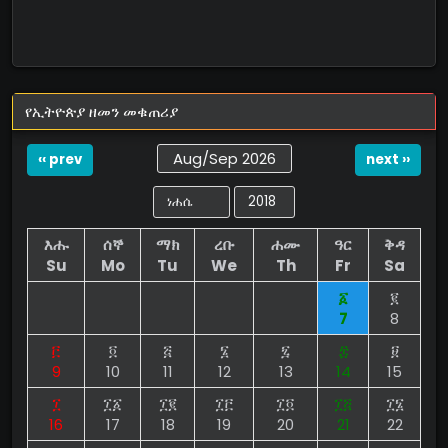
የኢትዮጵያ ዘመን መቁጠሪያ
Aug/Sep 2026
‹‹ prev
next ››
እሑ
ሰኞ
ማክ
ረቡ
ሐሙ
ዓር
ቅዳ
Su
Mo
Tu
We
Th
Fr
Sa
፩
፪
7
8
፫
፬
፭
፮
፯
፰
፱
9
10
11
12
13
14
15
፲
፲፩
፲፪
፲፫
፲፬
፲፭
፲፮
16
17
18
19
20
21
22