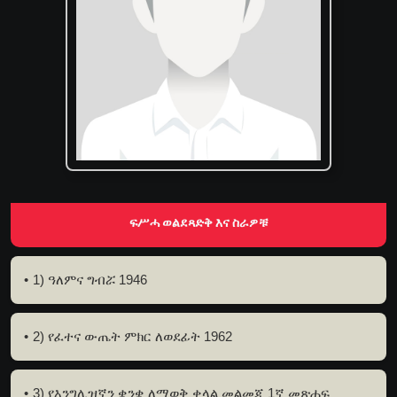
ፍሥሓ ወልደጻድቅ እና ስራዎቹ
1) ዓለምና ግብሯ 1946
2) የፈተና ውጤት ምክር ለወደፊት 1962
3) የእንግሊዝኛን ቋንቋ ለማወቅ ቀላል መልመጃ 1ኛ መጽሐፍ