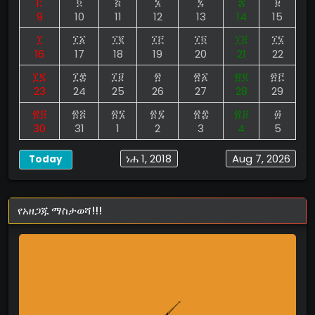
፫
፬
፭
፮
፯
፰
፱
9
10
11
12
13
14
15
፲
፲፩
፲፪
፲፫
፲፬
፲፭
፲፮
16
17
18
19
20
21
22
፲፯
፲፰
፲፱
፳
፳፩
፳፪
፳፫
23
24
25
26
27
28
29
፳፬
፳፭
፳፮
፳፯
፳፰
፳፱
፴
30
31
1
2
3
4
5
ነሐ 1, 2018
Aug 7, 2026
Today
የአዘጋጁ ማስታወሻ!!!