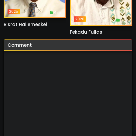
2025
4 ስራ
2020
7 ስራ
Bisrat Hailemeskel
Fekadu Fullas
Comment