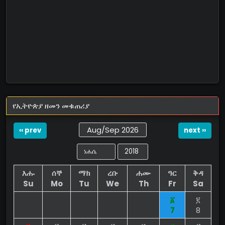
የኢትዮጵያ ዘመን መቁጠሪያ
Aug/Sep 2026
‹‹ prev
next ››
እሑ
ሰኞ
ማክ
ረቡ
ሐሙ
ዓር
ቅዳ
Su
Mo
Tu
We
Th
Fr
Sa
፩
፪
7
8