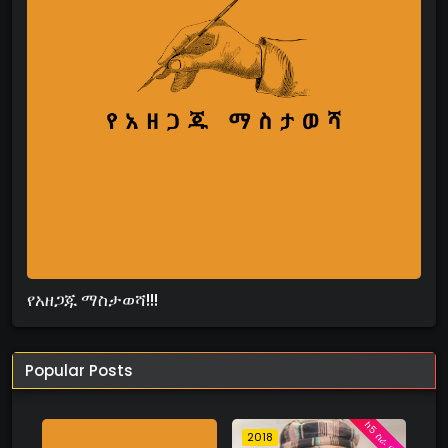
የአዘጋጁ ማስታወሻ!!!
Popular Posts
ከ5 ስራ በላይ
2018