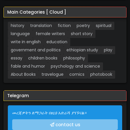
Main Categories [ Cloud ]
history
translation
fiction
poetry
spiritual
language
female writers
short story
write in english
education
government and politics
ethiopian study
play
essay
children books
philosophy
fable and humor
psychology and science
About Books
travelogue
comics
photobook
Telegram
መረጃዎትን ለማጋራት በዚህ አድራሻ ያገኙናል።
contact us