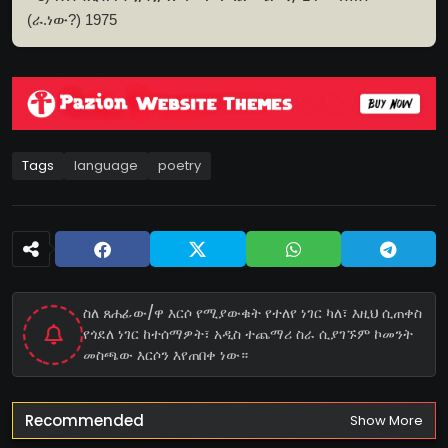
(ራ.ነው?) 1975
Tags
language
poetry
ስለ ጸሐፊው/ዋ እርሶ የሚያውቁት የተለየ ነገር ካለ፣ እዚህ ሲጠቀስ
የጎደለ ነገር ከተሰማዎት፣ አዲስ ተጨማሪ ስራ ሲያገኙም ኮመንት
መስጫው እርሶን እየጠበቀ ነው።
Recommended
Show More