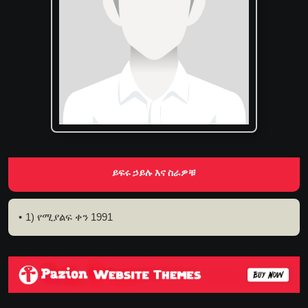
ይፍሩ ኃይሉ እና ስራዎቹ
1) የሚያልፍ ቀን 1991