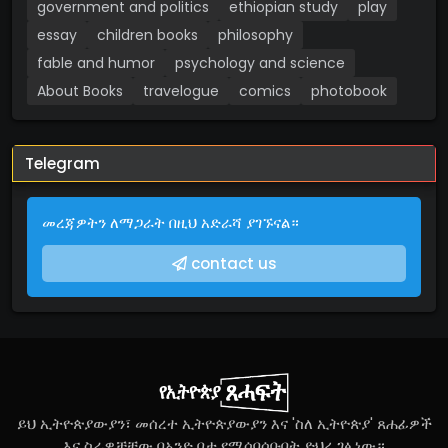
government and politics
ethiopian study
play
essay
children books
philosophy
fable and humor
psychology and science
About Books
travelogue
comics
photobook
Telegram
መረጃዎትን ለማጋራት በዚህ አድራሻ ያገኙናል።
contact us
ይህ ኢትዮጵያውያን፣ መሰረተ ኢትዮጵያውያን እና 'ስለ ኢትዮጵያ' ጸሐፊዎች
እና ስራዎቻቸው በአንድ ቦታ የሚሰባሰቡበት ድህረ ገፅ ነው።