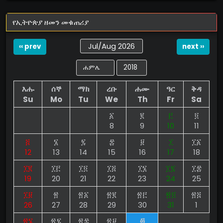
የኢትዮጵያ ዘመን መቁጠሪያ
Jul/Aug 2026
‹‹ prev
next ››
እሑ
ሰኞ
ማክ
ረቡ
ሐሙ
ዓር
ቅዳ
Su
Mo
Tu
We
Th
Fr
Sa
፩
፪
፫
፬
8
9
10
11
፭
፮
፯
፰
፱
፲
፲፩
12
13
14
15
16
17
18
፲፪
፲፫
፲፬
፲፭
፲፮
፲፯
፲፰
19
20
21
22
23
24
25
፲፱
፳
፳፩
፳፪
፳፫
፳፬
፳፭
26
27
28
29
30
31
1
፳፮
፳፯
፳፰
፳፱
፴