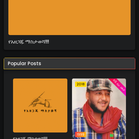
የአዘጋጁ ማስታወሻ!!!
Popular Posts
ከ5 ስራ በላይ
2018
1999
18 ስራ
የአዘጋጁ ማስታወሻ!!!