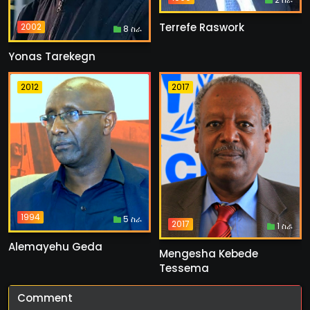
Terrefe Raswork
2002
8 ስራ
Yonas Tarekegn
2012
2017
1994
5 ስራ
2017
1 ስራ
Alemayehu Geda
Mengesha Kebede
Tessema
Comment