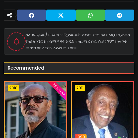
ስለ ጸሐፊው/ዋ እርሶ የሚያውቁት የተለየ ነገር ካለ፣ እዚህ ሲጠቀስ
የጎደለ ነገር ከተሰማዎት፣ አዲስ ተጨማሪ ስራ ሲያገኙም ኮመንት
መስጫው እርሶን እየጠበቀ ነው።
Recommended
ከ5 ስራ በላይ
2018
2011
1990
2 ስራ