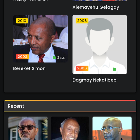
Alemayehu Gelagay
2010
2006
2003
2 ስራ
Bereket Simon
2006
1 ስራ
Dagmay Nekatibeb
Recent