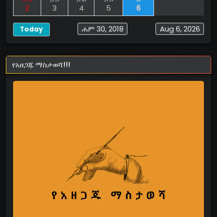
2
3
4
5
6
ሐም 30, 2018
Aug 6, 2026
Today
የአዘጋጁ ማስታወሻ!!!