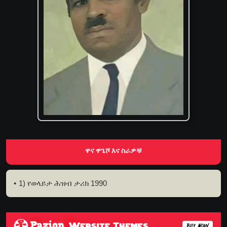
ዋና ዋጌሾ እና ስራዎቹ
1) የወላይታ ሕዝብ ታሪክ 1990