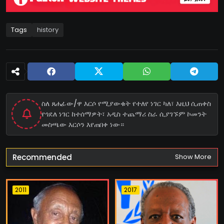
Tags
history
ስለ ጸሐፊው/ዋ እርሶ የሚያውቁት የተለየ ነገር ካለ፣ እዚህ ሲጠቀስ
የጎደለ ነገር ከተሰማዎት፣ አዲስ ተጨማሪ ስራ ሲያገኙም ኮመንት
መስጫው እርሶን እየጠበቀ ነው።
Recommended
Show More
2011
2017