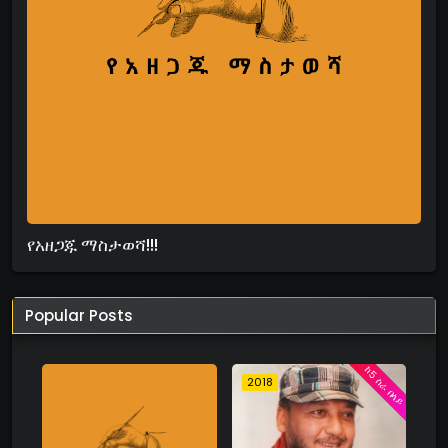
የአዘጋጁ ማስታወሻ!!!
Popular Posts
ከ5 ስራ በላይ
2018