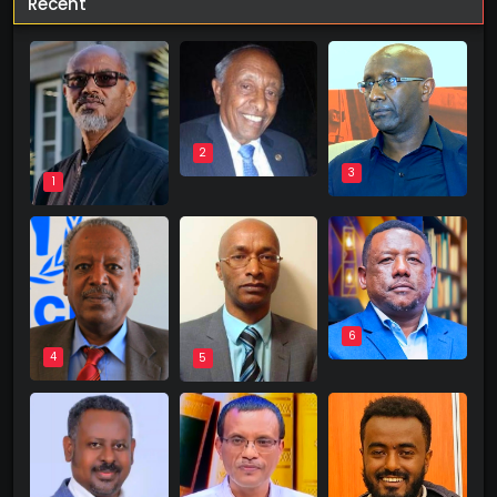
Recent
2
3
1
6
4
5