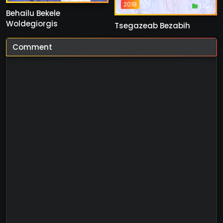
2018
1 ስራ
Behailu Bekele
Woldegiorgis
Tsegazeab Bezabih
Comment