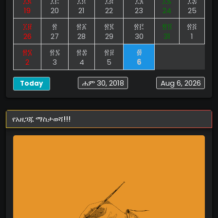
፲፪
፲፫
፲፬
፲፭
፲፮
፲፯
፲፰
19
20
21
22
23
24
25
፲፱
፳
፳፩
፳፪
፳፫
፳፬
፳፭
26
27
28
29
30
31
1
፳፮
፳፯
፳፰
፳፱
፴
2
3
4
5
6
ሐም 30, 2018
Aug 6, 2026
Today
የአዘጋጁ ማስታወሻ!!!