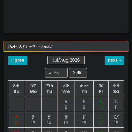
የኢትዮጵያ ዘመን መቁጠሪያ
Jul/Aug 2026
‹‹ prev
next ››
እሑ
ሰኞ
ማክ
ረቡ
ሐሙ
ዓር
ቅዳ
Su
Mo
Tu
We
Th
Fr
Sa
፩
፪
፫
፬
8
9
10
11
፭
፮
፯
፰
፱
፲
፲፩
12
13
14
15
16
17
18