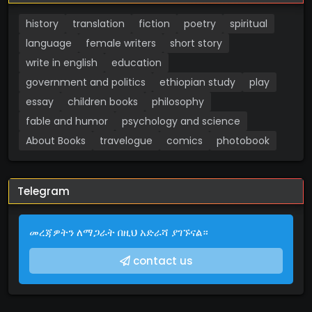
history
translation
fiction
poetry
spiritual
language
female writers
short story
write in english
education
government and politics
ethiopian study
play
essay
children books
philosophy
fable and humor
psychology and science
About Books
travelogue
comics
photobook
Telegram
መረጃዎትን ለማጋራት በዚህ አድራሻ ያገኙናል።
contact us