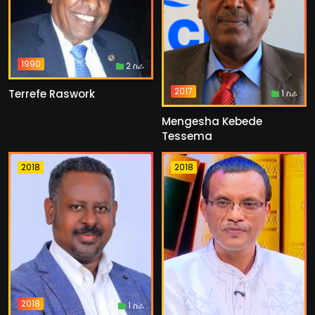
1990
2 ስራ
2017
Terrefe Raswork
1 ስራ
Mengesha Kebede
Tessema
2018
2018
2018
1 ስራ