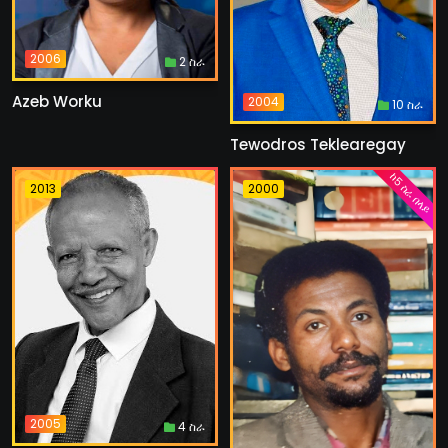
2006
2 ስራ
Azeb Worku
2004
10 ስራ
Tewodros Teklearegay
ከ5 ስራ በላይ
2013
2000
2005
4 ስራ