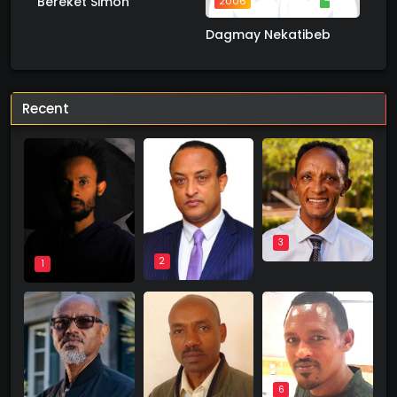
Bereket Simon
2006
1 ስራ
Dagmay Nekatibeb
Recent
3
2
1
6