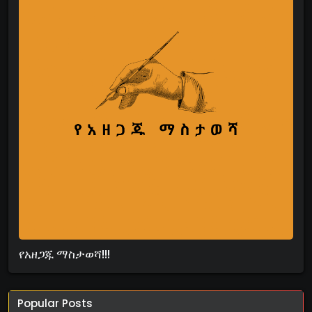
የአዘጋጁ ማስታወሻ!!!
Popular Posts