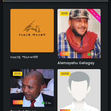
ከ5 ስራ በላይ
2018
1999
18 ስራ
የአዘጋጁ ማስታወሻ!!!
Alemayehu Gelagay
2010
2006
2003
2 ስራ