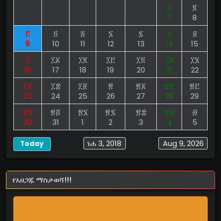
፩
፪
7
8
፫
፬
፭
፮
፯
፰
፱
9
10
11
12
13
14
15
፲
፲፩
፲፪
፲፫
፲፬
፲፭
፲፮
16
17
18
19
20
21
22
፲፯
፲፰
፲፱
፳
፳፩
፳፪
፳፫
23
24
25
26
27
28
29
፳፬
፳፭
፳፮
፳፯
፳፰
፳፱
፴
30
31
1
2
3
4
5
ነሐ 3, 2018
Aug 9, 2026
Today
የአዘጋጁ ማስታወሻ!!!