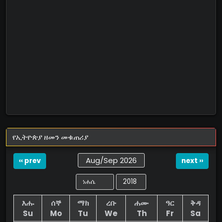
የኢትዮጵያ ዘመን መቁጠሪያ
Aug/Sep 2026
‹‹ prev
next ››
እሑ
ሰኞ
ማክ
ረቡ
ሐሙ
ዓር
ቅዳ
Su
Mo
Tu
We
Th
Fr
Sa