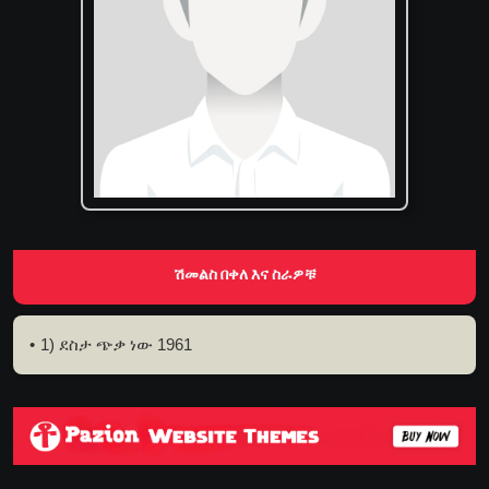
ሽመልስ በቀለ እና ስራዎቹ
1) ደስታ ጭቃ ነው 1961