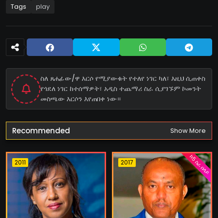
Tags
play
ስለ ጸሐፊው/ዋ እርሶ የሚያውቁት የተለየ ነገር ካለ፣ እዚህ ሲጠቀስ
የጎደለ ነገር ከተሰማዎት፣ አዲስ ተጨማሪ ስራ ሲያገኙም ኮመንት
መስጫው እርሶን እየጠበቀ ነው።
Recommended
Show More
ከ5 ስራ በላይ
2011
2017