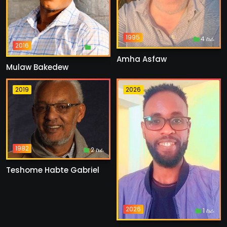
1995
4 ስራ
2016
1 ስራ
Amha Asfaw
Mulaw Bakedew
2019
2026
1982
2 ስራ
Teshome Habte Gabriel
2026
1 ስራ