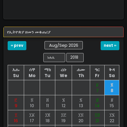
የኢትዮጵያ ዘመን መቁጠሪያ
Aug/Sep 2026
‹‹ prev
next ››
እሑ
ሰኞ
ማክ
ረቡ
ሐሙ
ዓር
ቅዳ
Su
Mo
Tu
We
Th
Fr
Sa
፩
፪
7
8
፫
፬
፭
፮
፯
፰
፱
9
10
11
12
13
14
15
፲
፲፩
፲፪
፲፫
፲፬
፲፭
፲፮
16
17
18
19
20
21
22