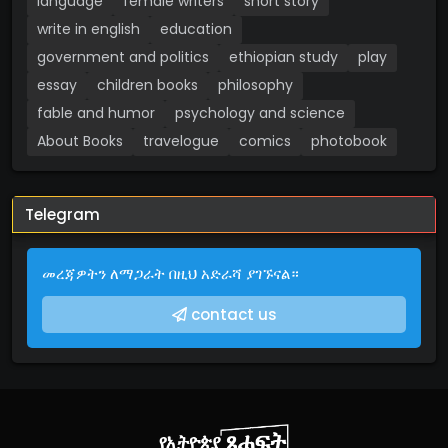
language
female writers
short story
write in english
education
government and politics
ethiopian study
play
essay
children books
philosophy
fable and humor
psychology and science
About Books
travelogue
comics
photobook
Telegram
መረጃዎትን ለማጋራት በዚህ አድራሻ ያገኙናል።
contact us