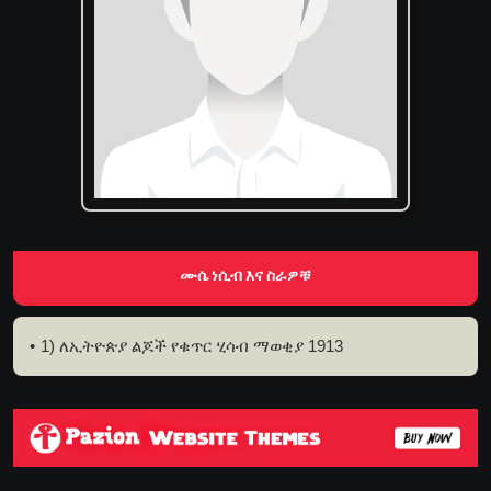
ሙሴ ነሲብ እና ስራዎቹ
1) ለኢትዮጵያ ልጆች የቁጥር ሂሳብ ማወቂያ 1913