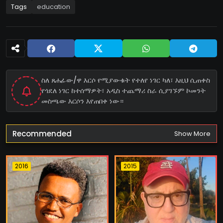
Tags
education
ስለ ጸሐፊው/ዋ እርሶ የሚያውቁት የተለየ ነገር ካለ፣ እዚህ ሲጠቀስ
የጎደለ ነገር ከተሰማዎት፣ አዲስ ተጨማሪ ስራ ሲያገኙም ኮመንት
መስጫው እርሶን እየጠበቀ ነው።
Recommended
Show More
2016
2015