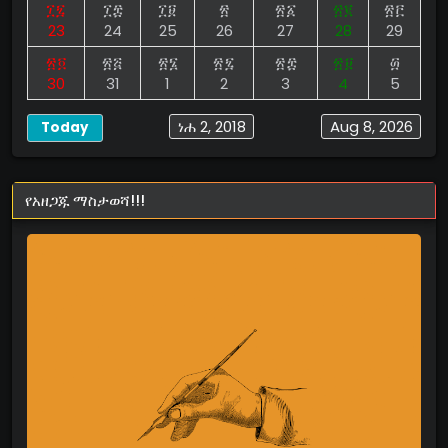
፲፯
፲፰
፲፱
፳
፳፩
፳፪
፳፫
23
24
25
26
27
28
29
፳፬
፳፭
፳፮
፳፯
፳፰
፳፱
፴
30
31
1
2
3
4
5
ነሐ 2, 2018
Aug 8, 2026
Today
የአዘጋጁ ማስታወሻ!!!