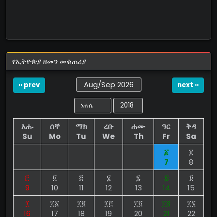
የኢትዮጵያ ዘመን መቁጠሪያ
Aug/Sep 2026
‹‹ prev
next ››
እሑ
ሰኞ
ማክ
ረቡ
ሐሙ
ዓር
ቅዳ
Su
Mo
Tu
We
Th
Fr
Sa
፩
፪
7
8
፫
፬
፭
፮
፯
፰
፱
9
10
11
12
13
14
15
፲
፲፩
፲፪
፲፫
፲፬
፲፭
፲፮
16
17
18
19
20
21
22