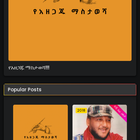
የአዘጋጁ ማስታወሻ!!!
Popular Posts
ከ5 ስራ በላይ
2018