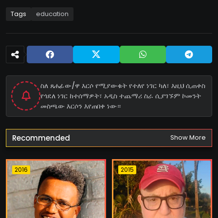
Tags
education
ስለ ጸሐፊው/ዋ እርሶ የሚያውቁት የተለየ ነገር ካለ፣ እዚህ ሲጠቀስ
የጎደለ ነገር ከተሰማዎት፣ አዲስ ተጨማሪ ስራ ሲያገኙም ኮመንት
መስጫው እርሶን እየጠበቀ ነው።
Recommended
Show More
2016
2015