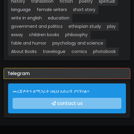
history
translation
fiction
poetry
spiritual
language
female writers
short story
write in english
education
government and politics
ethiopian study
play
essay
children books
philosophy
fable and humor
psychology and science
About Books
travelogue
comics
photobook
Telegram
መረጃዎትን ለማጋራት በዚህ አድራሻ ያገኙናል።
contact us