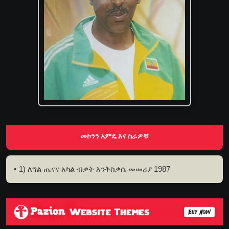
መኮንን አምዴ እና ስራዎቹ
1) ለግል ጤናና አካል ብቃት እንቅስቃሴ መመሪያ 1987