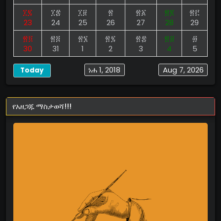
፲፯
፲፰
፲፱
፳
፳፩
፳፪
፳፫
23
24
25
26
27
28
29
፳፬
፳፭
፳፮
፳፯
፳፰
፳፱
፴
30
31
1
2
3
4
5
ነሐ 1, 2018
Aug 7, 2026
Today
የአዘጋጁ ማስታወሻ!!!