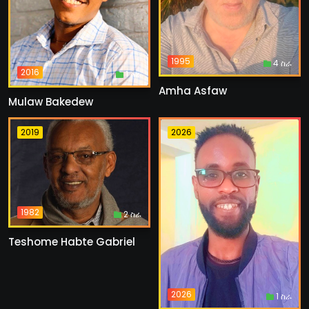
1995
4 ስራ
2016
1 ስራ
Amha Asfaw
Mulaw Bakedew
2019
2026
1982
2 ስራ
Teshome Habte Gabriel
2026
1 ስራ