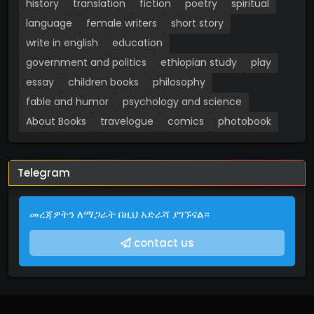
history
translation
fiction
poetry
spiritual
language
female writers
short story
write in english
education
government and politics
ethiopian study
play
essay
children books
philosophy
fable and humor
psychology and science
About Books
travelogue
comics
photobook
Telegram
መረጃዎትን ለማጋራት በዚህ አድራሻ ያገኙናል።
contact us