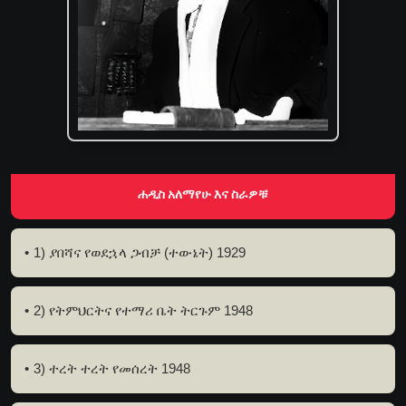
ሐዲስ አለማየሁ እና ስራዎቹ
1) ያበሻና የወደኋላ ጋብቻ (ተውኔት) 1929
2) የትምህርትና የተማሪ ቤት ትርጉም 1948
3) ተረት ተረት የመሰረት 1948