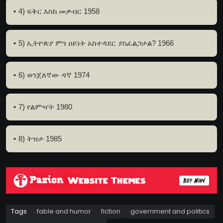
4) ፍቅር እስከ መቃብር 1958
5) ኢትዮጵያ ምን ዐይነት አስተዳደር ያስፈልጋታል? 1966
6) ወንጀለኛው ዳኛ 1974
7) የልምዣት 1980
8) ትዝታ 1985
Tags
fable and humor
fiction
government and politics