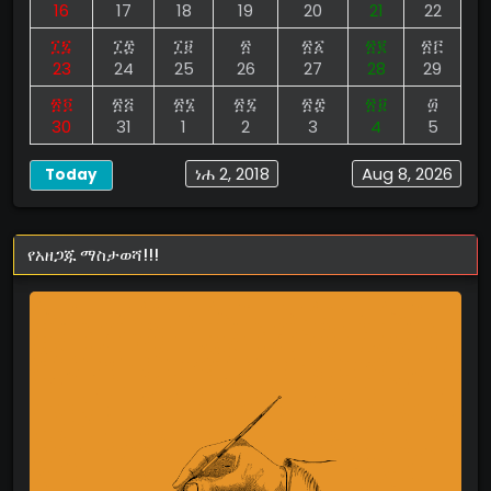
16
17
18
19
20
21
22
፲፯
፲፰
፲፱
፳
፳፩
፳፪
፳፫
23
24
25
26
27
28
29
፳፬
፳፭
፳፮
፳፯
፳፰
፳፱
፴
30
31
1
2
3
4
5
ነሐ 2, 2018
Aug 8, 2026
Today
የአዘጋጁ ማስታወሻ!!!