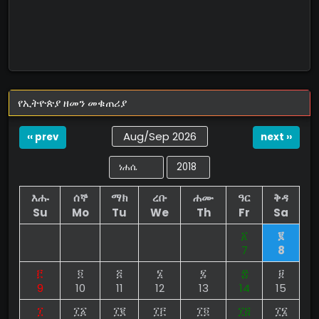
የኢትዮጵያ ዘመን መቁጠሪያ
Aug/Sep 2026
‹‹ prev
next ››
እሑ
ሰኞ
ማክ
ረቡ
ሐሙ
ዓር
ቅዳ
Su
Mo
Tu
We
Th
Fr
Sa
፩
፪
7
8
፫
፬
፭
፮
፯
፰
፱
9
10
11
12
13
14
15
፲
፲፩
፲፪
፲፫
፲፬
፲፭
፲፮