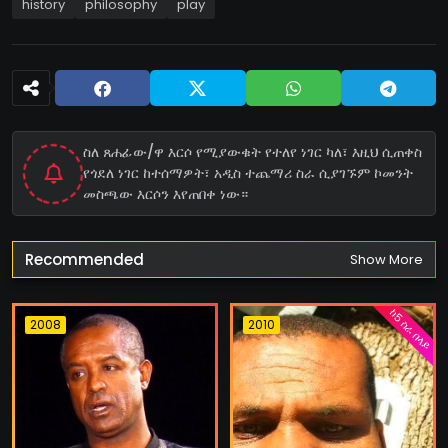
history
philosophy
play
ስለ ጸሐፊው/ዋ እርሶ የሚያውቁት የተለየ ነገር ካለ፣ እዚህ ሲጠቀስ
የጎደለ ነገር ከተሰማዎት፣ አዲስ ተጨማሪ ስራ ሲያገኙም ኮመንት
መስጫው እርሶን እየጠበቀ ነው።
Recommended
Show More
ከ5 ስራ በላይ
2008
2010