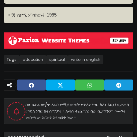
9) የቋሚ ምስክርነት 1995
Tags
education
spiritual
write in english
ስለ ጸሐፊው/ዋ እርሶ የሚያውቁት የተለየ ነገር ካለ፣ እዚህ ሲጠቀስ
የጎደለ ነገር ከተሰማዎት፣ አዲስ ተጨማሪ ስራ ሲያገኙም ኮመንት
መስጫው እርሶን እየጠበቀ ነው።