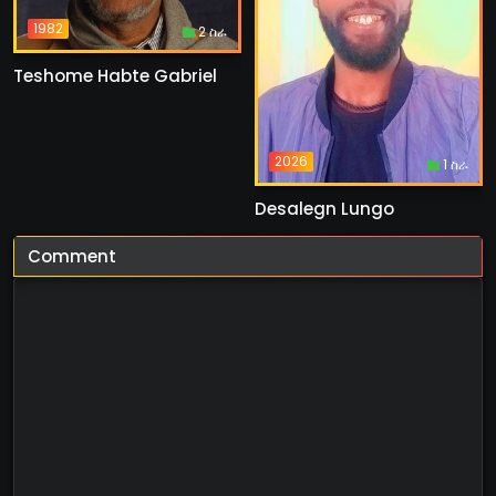
1982
2 ስራ
Teshome Habte Gabriel
2026
1 ስራ
Desalegn Lungo
Comment