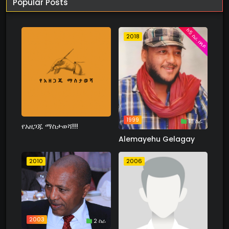
Popular Posts
ከ5 ስራ በላይ
2018
1999
18 ስራ
የአዘጋጁ ማስታወሻ!!!
Alemayehu Gelagay
2010
2006
2003
2 ስራ