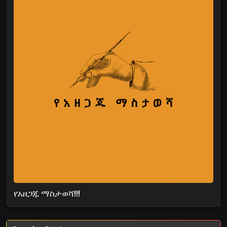
የአዘጋጁ ማስታወሻ!!!