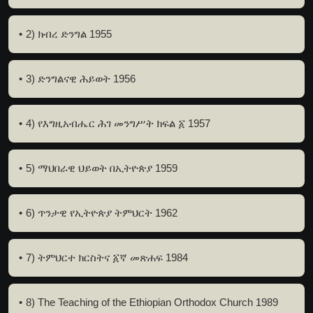
2) ክብረ ድንግል 1955
3) ድንግልናዊ ሕይወት 1956
4) የእግዚአብሔር ሕገ መንግሥት ክፍል ፩ 1957
5) ማህበራዊ ህይወት በኢትዮጵያ 1959
6) ጥንታዊ የኢትዮጵያ ትምህርት 1962
7) ትምህርተ ክርስትና ፩ኛ መጽሐፍ 1984
8) The Teaching of the Ethiopian Orthodox Church 1989