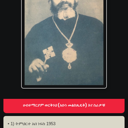
ሀብተማርያም ወርቅነህ (አቡነ መልከጼዴቅ) እና ስራዎቹ
1) ትምህርተ አበ ነፍስ 1953