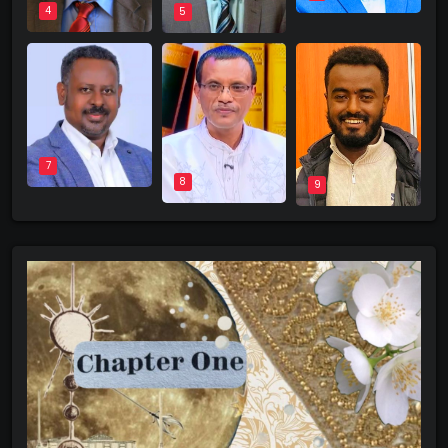
4
5
7
8
9