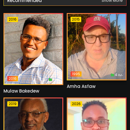
Recommended
Show More
2016
2015
1995
4 ስራ
2016
1 ስራ
Amha Asfaw
Mulaw Bakedew
2019
2026