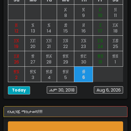
፩
፪
፫
፬
8
9
10
11
፭
፮
፯
፰
፱
፲
፲፩
12
13
14
15
16
17
18
፲፪
፲፫
፲፬
፲፭
፲፮
፲፯
፲፰
19
20
21
22
23
24
25
፲፱
፳
፳፩
፳፪
፳፫
፳፬
፳፭
26
27
28
29
30
31
1
፳፮
፳፯
፳፰
፳፱
፴
2
3
4
5
6
ሐም 30, 2018
Aug 6, 2026
Today
የአዘጋጁ ማስታወሻ!!!