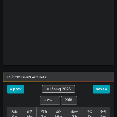
የኢትዮጵያ ዘመን መቁጠሪያ
Jul/Aug 2026
‹‹ prev
next ››
እሑ
ሰኞ
ማክ
ረቡ
ሐሙ
ዓር
ቅዳ
Su
Mo
Tu
We
Th
Fr
Sa