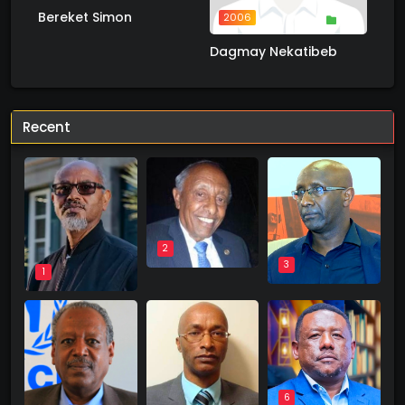
Bereket Simon
2006
1 ስራ
Dagmay Nekatibeb
Recent
2
3
1
6