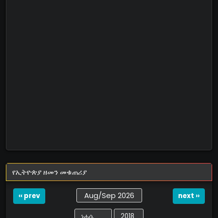
የኢትዮጵያ ዘመን መቁጠሪያ
Aug/Sep 2026
‹‹ prev
next ››