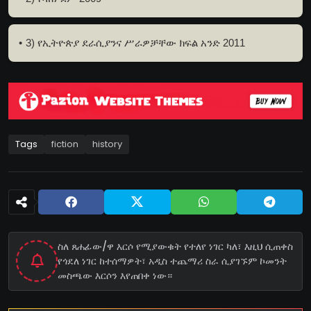
3) የኢትዮጵያ ደራሲያንና ሥራዎቻቸው ክፍል አንድ 2011
Tags
fiction
history
ስለ ጸሐፊው/ዋ እርሶ የሚያውቁት የተለየ ነገር ካለ፣ እዚህ ሲጠቀስ
የጎደለ ነገር ከተሰማዎት፣ አዲስ ተጨማሪ ስራ ሲያገኙም ኮመንት
መስጫው እርሶን እየጠበቀ ነው።