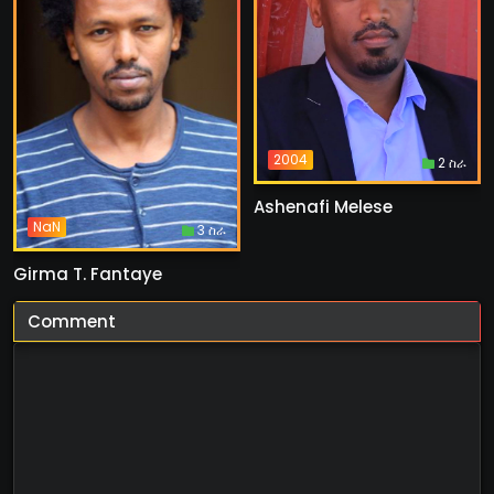
2004
2 ስራ
Ashenafi Melese
NaN
3 ስራ
Girma T. Fantaye
Comment