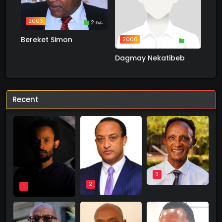
2003
2 ስራ
Bereket Simon
2006
1 ስራ
Dagmay Nekatibeb
Recent
3
2
1