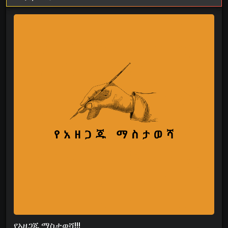
የአዘጋጁ ማስታወሻ!!!