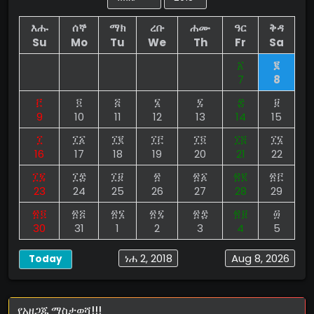
እሑ
ሰኞ
ማክ
ረቡ
ሐሙ
ዓር
ቅዳ
Su
Mo
Tu
We
Th
Fr
Sa
፩
፪
7
8
፫
፬
፭
፮
፯
፰
፱
9
10
11
12
13
14
15
፲
፲፩
፲፪
፲፫
፲፬
፲፭
፲፮
16
17
18
19
20
21
22
፲፯
፲፰
፲፱
፳
፳፩
፳፪
፳፫
23
24
25
26
27
28
29
፳፬
፳፭
፳፮
፳፯
፳፰
፳፱
፴
30
31
1
2
3
4
5
ነሐ 2, 2018
Aug 8, 2026
Today
የአዘጋጁ ማስታወሻ!!!