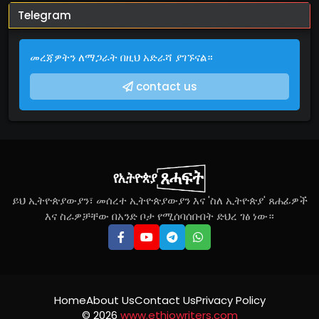
Telegram
መረጃዎትን ለማጋራት በዚህ አድራሻ ያገኙናል።
contact us
ይህ ኢትዮጵያውያን፣ መሰረተ ኢትዮጵያውያን እና 'ስለ ኢትዮጵያ' ጸሐፊዎች
እና ስራዎቻቸው በአንድ ቦታ የሚሰባሰቡበት ድህረ ገፅ ነው።
Home
About Us
Contact Us
Privacy Policy
©
2026
www.ethiowriters.com