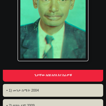
ጌታቸው አበበ አየለ እና ስራዎቹ
1) መንታ ስሜት 2004
2) የባከነ ደም 2009