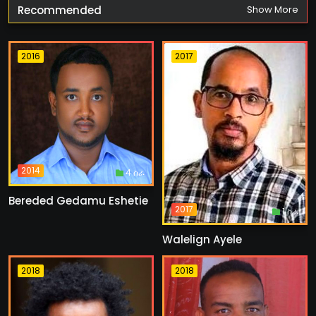
Recommended
Show More
2016
2017
2014
4 ስራ
Bereded Gedamu Eshetie
2017
1 ስራ
Walelign Ayele
2018
2018