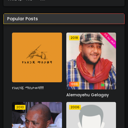
Popular Posts
ከ5 ስራ በላይ
2018
1999
18 ስራ
የአዘጋጁ ማስታወሻ!!!
Alemayehu Gelagay
2010
2006