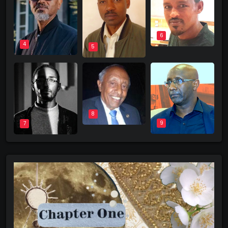
6
4
5
8
9
7