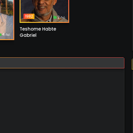
1982
2 ስራ
Teshome Habte
4 ስራ
Gabriel