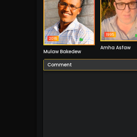
1995
2016
1 ስራ
Amha Asfaw
Mulaw Bakedew
Comment