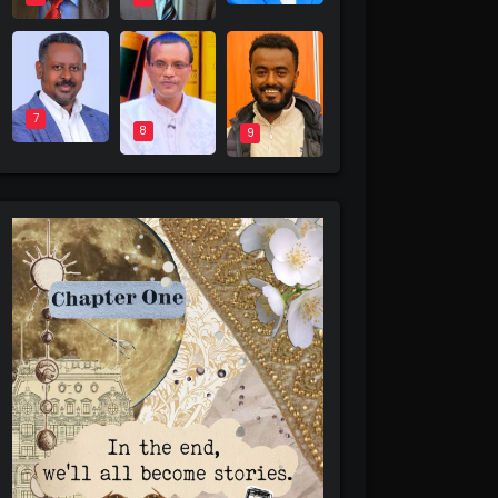
7
8
9