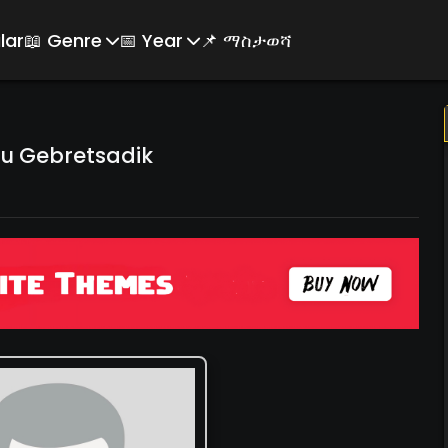
lar
📖 Genre
📅 Year
📌 ማስታወሻ
du Gebretsadik