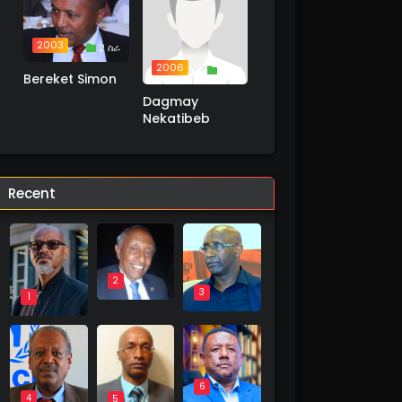
2003
2 ስራ
2006
1 ስራ
Bereket Simon
Dagmay
Nekatibeb
Recent
2
3
1
6
4
5