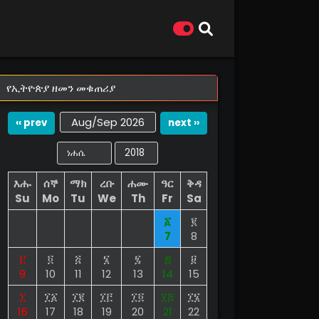
የኢትዮጵያ ዘመን መቁጠሪያ
Aug/Sep 2026
‹‹ prev
next ››
እሑ
ሰኞ
ማክ
ረቡ
ሐሙ
ዓር
ቅዳ
Su
Mo
Tu
We
Th
Fr
Sa
፩
፪
7
8
፫
፬
፭
፮
፯
፰
፱
9
10
11
12
13
14
15
፲
፲፩
፲፪
፲፫
፲፬
፲፭
፲፮
16
17
18
19
20
21
22