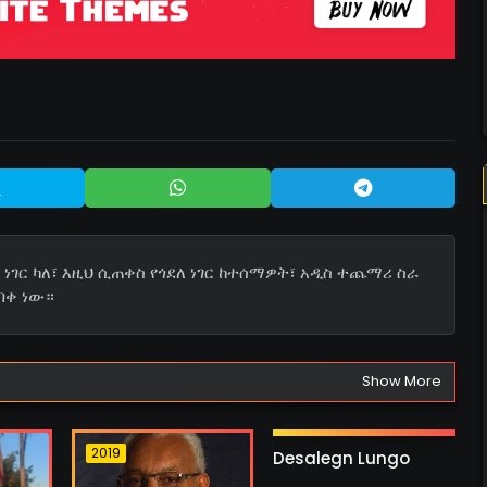
ነገር ካለ፣ እዚህ ሲጠቀስ የጎደለ ነገር ከተሰማዎት፣ አዲስ ተጨማሪ ስራ
በቀ ነው።
Show More
2026
1 ስራ
2019
2026
Desalegn Lungo