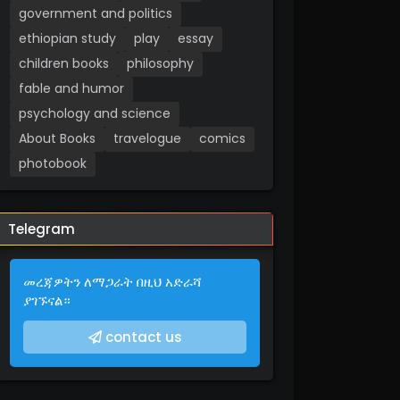
government and politics
ethiopian study
play
essay
children books
philosophy
fable and humor
psychology and science
About Books
travelogue
comics
photobook
Telegram
መረጃዎትን ለማጋራት በዚህ አድራሻ
ያገኙናል።
contact us