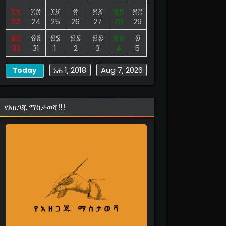
፲፯
፲፰
፲፱
፳
፳፩
፳፪
፳፫
23
24
25
26
27
28
29
፳፬
፳፭
፳፮
፳፯
፳፰
፳፱
፴
30
31
1
2
3
4
5
ነሐ 1, 2018
Aug 7, 2026
Today
የአዘጋጁ ማስታወሻ!!!