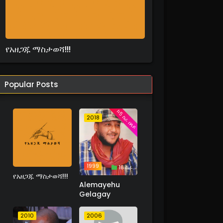
የአዘጋጁ ማስታወሻ!!!
Popular Posts
ከ5 ስራ በላይ
2018
1999
18 ስራ
የአዘጋጁ ማስታወሻ!!!
Alemayehu
Gelagay
2010
2006