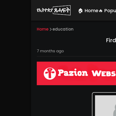
🏠 Home
🔥 Popu
Home
education
Fir
7 months ago