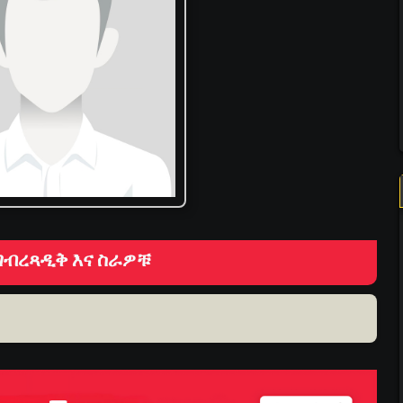
ገብረጻዲቅ እና ስራዎቹ