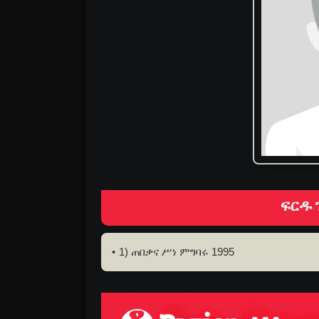
ፍርዱ 
1) ጠበቃና ሥነ ምግባሩ 1995