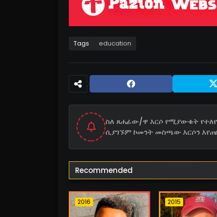
Tags
education
ስለ ጸሐፊው/ዋ እርሶ የሚያውቁት የተለየ 
ሲያገኙም ኮመንት መስጫው እርሶን እየጠ
Recommended
2016
2015