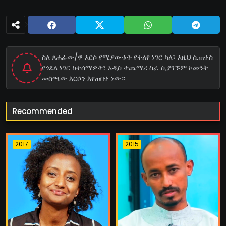
ስለ ጸሐፊው/ዋ እርሶ የሚያውቁት የተለየ ነገር ካለ፣ እዚህ ሲጠቀስ
የጎደለ ነገር ከተሰማዎት፣ አዲስ ተጨማሪ ስራ ሲያገኙም ኮመንት
መስጫው እርሶን እየጠበቀ ነው።
Recommended
2017
2015