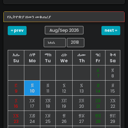
የኢትዮጵያ ዘመን መቁጠሪያ
Aug/Sep 2026
‹‹ prev
next ››
እሑ
ሰኞ
ማክ
ረቡ
ሐሙ
ዓር
ቅዳ
Su
Mo
Tu
We
Th
Fr
Sa
፩
፪
7
8
፫
፬
፭
፮
፯
፰
፱
9
10
11
12
13
14
15
፲
፲፩
፲፪
፲፫
፲፬
፲፭
፲፮
16
17
18
19
20
21
22
፲፯
፲፰
፲፱
፳
፳፩
፳፪
፳፫
23
24
25
26
27
28
29