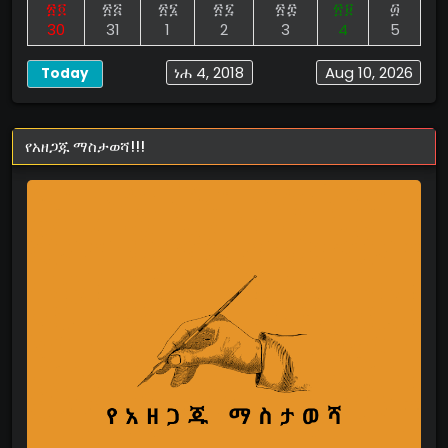
፳፬
፳፭
፳፮
፳፯
፳፰
፳፱
፴
30
31
1
2
3
4
5
ነሐ 4, 2018
Aug 10, 2026
Today
የአዘጋጁ ማስታወሻ!!!