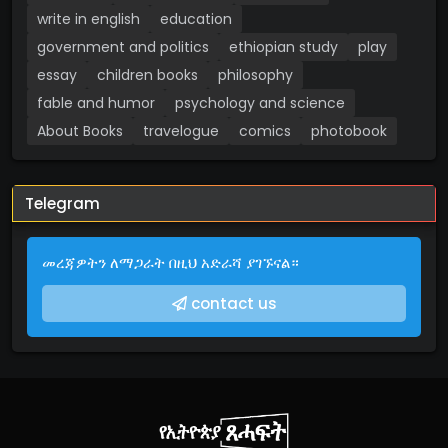
write in english
education
government and politics
ethiopian study
play
essay
children books
philosophy
fable and humor
psychology and science
About Books
travelogue
comics
photobook
Telegram
መረጃዎትን ለማጋራት በዚህ አድራሻ ያገኙናል።
contact us