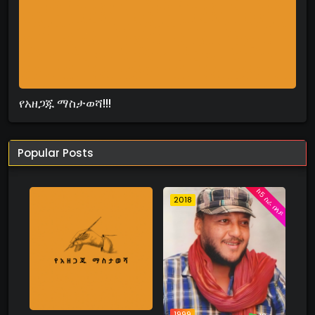
የአዘጋጁ ማስታወሻ!!!
Popular Posts
ከ5 ስራ በላይ
2018
1999