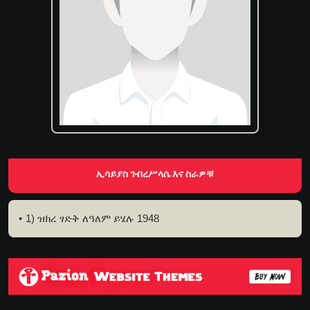
ኢሳይያስ ገብረሥላሴ እና ስራዎቹ
1) ዝክረ ፃድቅ ለዓለም ይሄሉ 1948