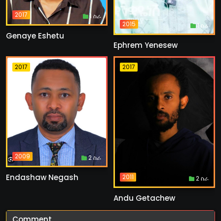
2017
1 ስራ
2015
1 ስራ
Genaye Eshetu
Ephrem Yenesew
2017
2017
2009
2 ስራ
Endashaw Negash
2011
2 ስራ
Andu Getachew
Comment