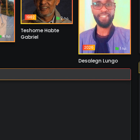
1982
2 ስራ
Teshome Habte
4 ስራ
Gabriel
2026
1 ስራ
Desalegn Lungo