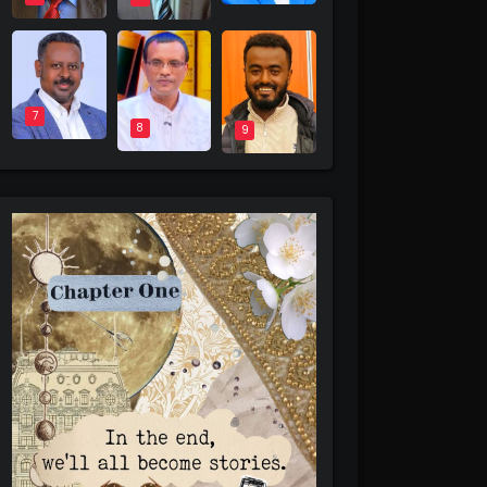
7
8
9