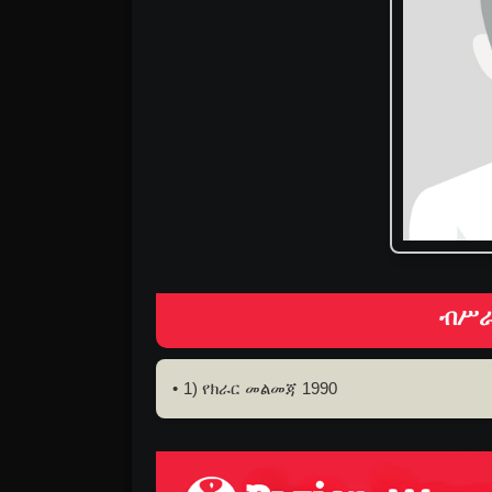
ብሥራ
1) የክራር መልመጃ 1990