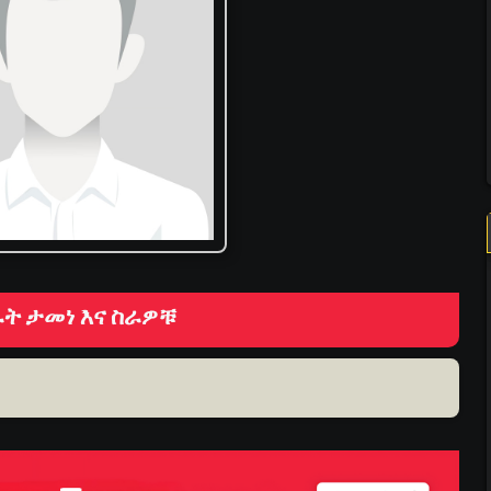
ት ታመነ እና ስራዎቹ