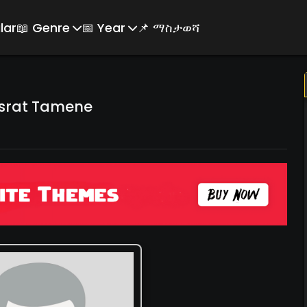
lar
📖 Genre
📅 Year
📌 ማስታወሻ
israt Tamene