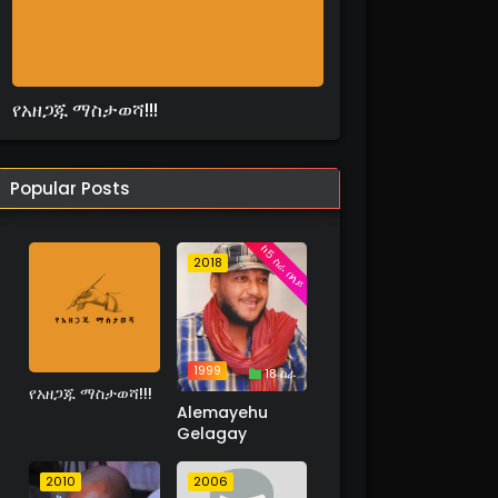
የአዘጋጁ ማስታወሻ!!!
Popular Posts
ከ5 ስራ በላይ
2018
1999
18 ስራ
የአዘጋጁ ማስታወሻ!!!
Alemayehu
Gelagay
2010
2006