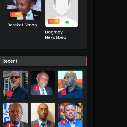
2003
2 ስራ
2006
1 ስራ
Bereket Simon
Dagmay
Nekatibeb
Recent
2
3
1
6
4
5