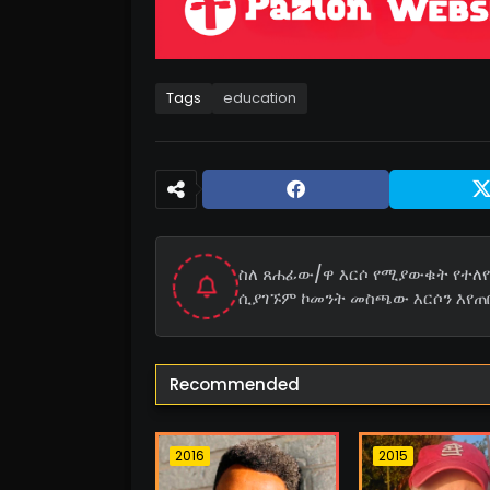
Tags
education
ስለ ጸሐፊው/ዋ እርሶ የሚያውቁት የተለየ 
ሲያገኙም ኮመንት መስጫው እርሶን እየጠ
Recommended
2016
2015