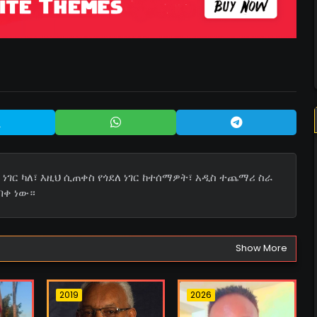
ነገር ካለ፣ እዚህ ሲጠቀስ የጎደለ ነገር ከተሰማዎት፣ አዲስ ተጨማሪ ስራ
በቀ ነው።
Show More
2019
2026