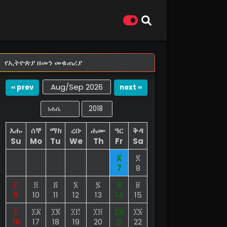
የኢትዮጵያ ዘመን መቁጠሪያ
Aug/Sep 2026
‹‹ prev
next ››
እሑ
ሰኞ
ማክ
ረቡ
ሐሙ
ዓር
ቅዳ
Su
Mo
Tu
We
Th
Fr
Sa
፩
፪
7
8
፫
፬
፭
፮
፯
፰
፱
9
10
11
12
13
14
15
፲
፲፩
፲፪
፲፫
፲፬
፲፭
፲፮
16
17
18
19
20
21
22