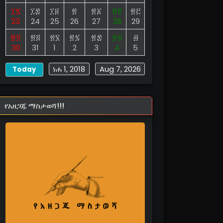
፲፯
፲፰
፲፱
፳
፳፩
፳፪
፳፫
23
24
25
26
27
28
29
፳፬
፳፭
፳፮
፳፯
፳፰
፳፱
፴
30
31
1
2
3
4
5
ነሐ 1, 2018
Aug 7, 2026
Today
የአዘጋጁ ማስታወሻ!!!