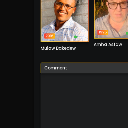
1995
2016
1 ስራ
Amha Asfaw
Mulaw Bakedew
Comment