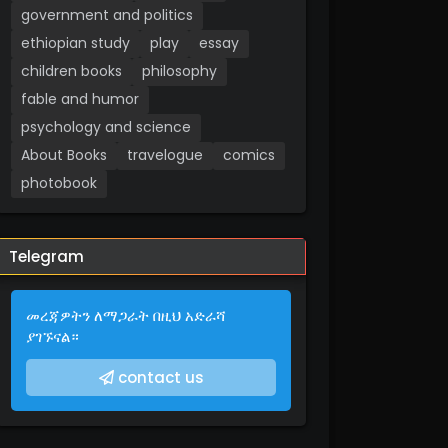
government and politics
ethiopian study
play
essay
children books
philosophy
fable and humor
psychology and science
About Books
travelogue
comics
photobook
Telegram
መረጃዎትን ለማጋራት በዚህ አድራሻ
ያገኙናል።
contact us