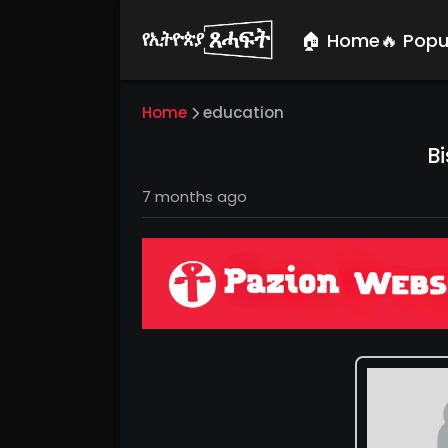
🏠 Home
🔥 Popu
Home
education
B
7 months ago