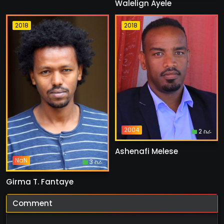
Walelign Ayele
2018
2018
2004
2 ስራ
Ashenafi Melese
NaN
3 ስራ
Girma T. Fantaye
Comment