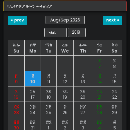
የኢትዮጵያ ዘመን መቁጠሪያ
Aug/Sep 2026
‹‹ prev
next ››
እሑ
ሰኞ
ማክ
ረቡ
ሐሙ
ዓር
ቅዳ
Su
Mo
Tu
We
Th
Fr
Sa
፩
፪
7
8
፫
፬
፭
፮
፯
፰
፱
9
10
11
12
13
14
15
፲
፲፩
፲፪
፲፫
፲፬
፲፭
፲፮
16
17
18
19
20
21
22
፲፯
፲፰
፲፱
፳
፳፩
፳፪
፳፫
23
24
25
26
27
28
29
፳፬
፳፭
፳፮
፳፯
፳፰
፳፱
፴
30
31
1
2
3
4
5