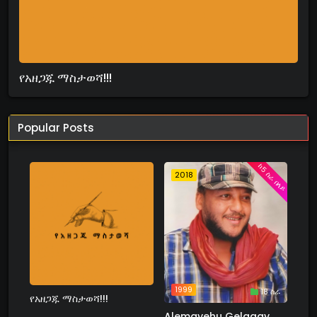
የአዘጋጁ ማስታወሻ!!!
Popular Posts
ከ5 ስራ በላይ
2018
1999
18 ስራ
የአዘጋጁ ማስታወሻ!!!
Alemayehu Gelagay