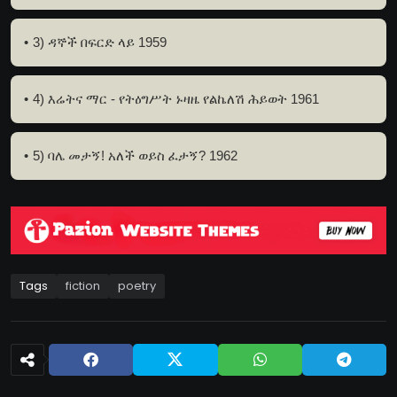
3) ዳኞች በፍርድ ላይ 1959
4) እሬትና ማር - የትዕግሥት ኑዛዜ የልኬለሽ ሕይወት 1961
5) ባሌ መታኝ! አለች ወይስ ፈታኝ? 1962
Tags
fiction
poetry