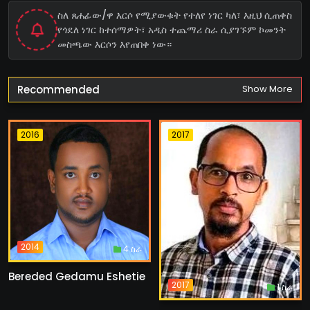
ስለ ጸሐፊው/ዋ እርሶ የሚያውቁት የተለየ ነገር ካለ፣ እዚህ ሲጠቀስ
የጎደለ ነገር ከተሰማዎት፣ አዲስ ተጨማሪ ስራ ሲያገኙም ኮመንት
መስጫው እርሶን እየጠበቀ ነው።
Recommended
Show More
2016
2017
2014
4 ስራ
Bereded Gedamu Eshetie
2017
1 ስራ