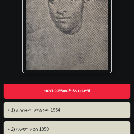
ብርሃኔ ጉቻለወርቅ እና ስራዎቹ
1) ፈላስፋው ቃየል ነው 1954
2) የአዳም ቅርስ 1959