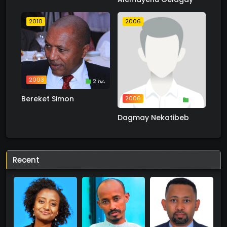
2010
2006
2003
2 ስራ
Bereket Simon
2006
1 ስራ
Dagmay Nekatibeb
Recent