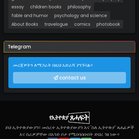
essay
children books
philosophy
fable and humor
psychology and science
About Books
travelogue
comics
photobook
Telegram
መረጃዎትን ለማጋራት በዚህ አድራሻ ያገኙናል።
contact us
ይህ ኢትዮጵያውያን፣ መሰረተ ኢትዮጵያውያን እና 'ስለ ኢትዮጵያ' ጸሐፊዎች
እና ስራዎቻቸው በአንድ ቦታ የሚሰባሰቡበት ድህረ ገፅ ነው።