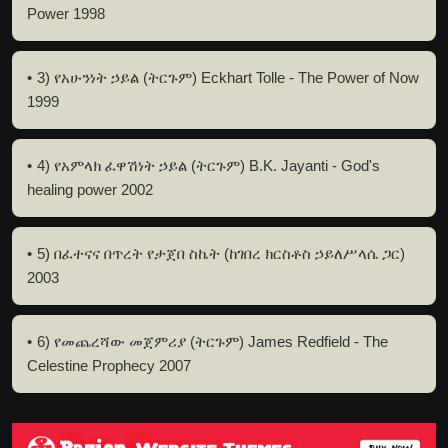
Power 1998
3) የአሁንነት ኃይል (ትርጉም) Eckhart Tolle - The Power of Now
1999
4) የአምላክ ፈዋሽነት ኃይል (ትርጉም) B.K. Jayanti - God's
healing power 2002
5) በፈተናና በጥረት የታጀበ ስኬት (ከገበረ ክርስቶስ ኃይለሥላሴ ጋር)
2003
6) የመጨረሻው መጀምሪያ (ትርጉም) James Redfield - The
Celestine Prophecy 2007