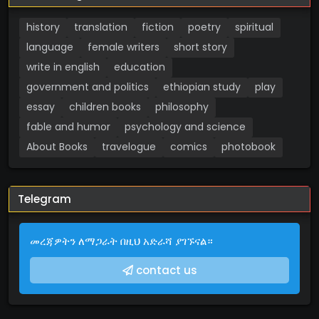
history
translation
fiction
poetry
spiritual
language
female writers
short story
write in english
education
government and politics
ethiopian study
play
essay
children books
philosophy
fable and humor
psychology and science
About Books
travelogue
comics
photobook
Telegram
መረጃዎትን ለማጋራት በዚህ አድራሻ ያገኙናል።
contact us