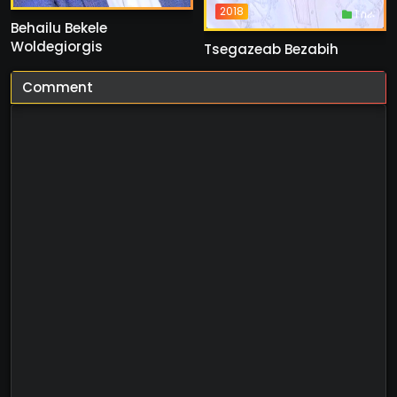
2018
1 ስራ
Behailu Bekele
Woldegiorgis
Tsegazeab Bezabih
Comment