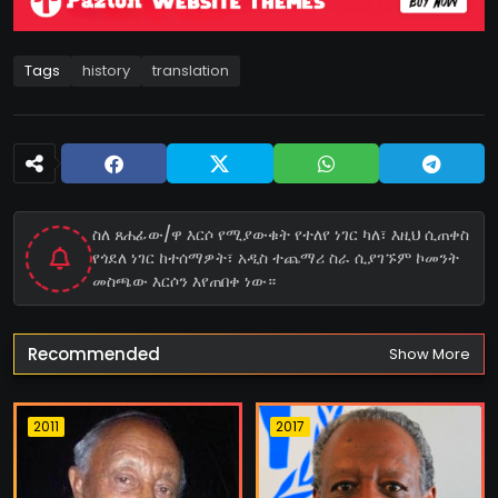
Tags
history
translation
ስለ ጸሐፊው/ዋ እርሶ የሚያውቁት የተለየ ነገር ካለ፣ እዚህ ሲጠቀስ
የጎደለ ነገር ከተሰማዎት፣ አዲስ ተጨማሪ ስራ ሲያገኙም ኮመንት
መስጫው እርሶን እየጠበቀ ነው።
Recommended
Show More
2011
2017