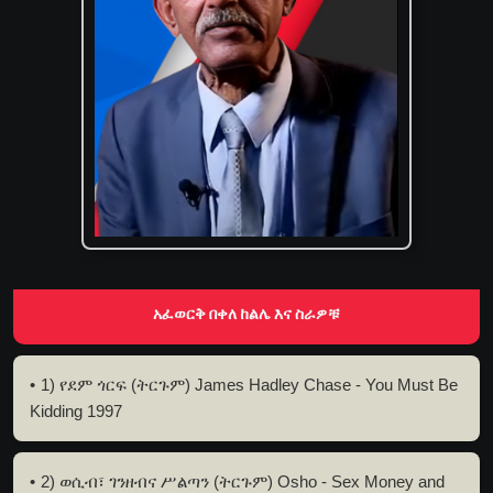
አፈወርቅ በቀለ ከልሌ እና ስራዎቹ
1) የደም ጎርፍ (ትርጉም) James Hadley Chase - You Must Be
Kidding 1997
2) ወሲብ፣ ገንዘብና ሥልጣን (ትርጉም) Osho - Sex Money and