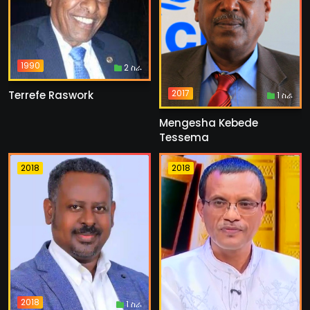
1990
2 ስራ
2017
Terrefe Raswork
1 ስራ
Mengesha Kebede
Tessema
2018
2018
2018
1 ስራ