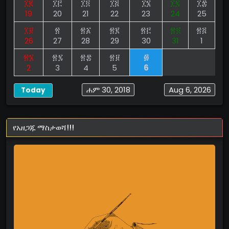
፲፪
፲፫
፲፬
፲፭
፲፮
፲፯
፲፰
19
20
21
22
23
24
25
፲፱
፳
፳፩
፳፪
፳፫
፳፬
፳፭
26
27
28
29
30
31
1
፳፮
፳፯
፳፰
፳፱
፴
2
3
4
5
6
ሐም 30, 2018
Aug 6, 2026
Today
የአዘጋጁ ማስታወሻ!!!