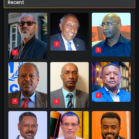
Recent
2
3
1
6
4
5