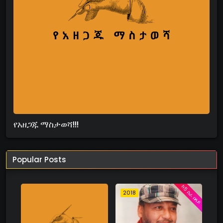
የአዘጋጁ ማስታወሻ!!!
Popular Posts
ከ5 ስራ በላይ
2018