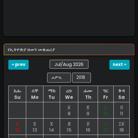
የኢትዮጵያ ዘመን መቁጠሪያ
Jul/Aug 2026
‹‹ prev
next ››
እሑ
ሰኞ
ማክ
ረቡ
ሐሙ
ዓር
ቅዳ
Su
Mo
Tu
We
Th
Fr
Sa
፩
፪
፫
፬
8
9
10
11
፭
፮
፯
፰
፱
፲
፲፩
12
13
14
15
16
17
18