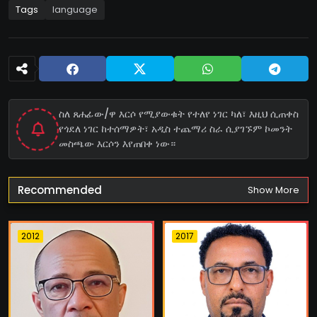
Tags
language
ስለ ጸሐፊው/ዋ እርሶ የሚያውቁት የተለየ ነገር ካለ፣ እዚህ ሲጠቀስ
የጎደለ ነገር ከተሰማዎት፣ አዲስ ተጨማሪ ስራ ሲያገኙም ኮመንት
መስጫው እርሶን እየጠበቀ ነው።
Recommended
Show More
2012
2017