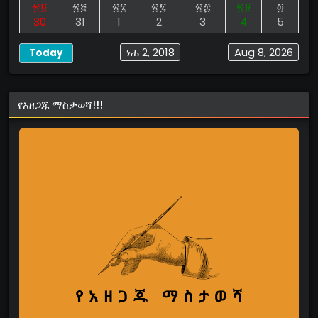
፳፬
፳፭
፳፮
፳፯
፳፰
፳፱
፴
30
31
1
2
3
4
5
ነሐ 2, 2018
Aug 8, 2026
Today
የአዘጋጁ ማስታወሻ!!!