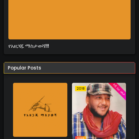
የአዘጋጁ ማስታወሻ!!!
Popular Posts
ከ5 ስራ በላይ
2018
1999