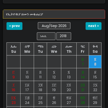
የኢትዮጵያ ዘመን መቁጠሪያ
Aug/Sep 2026
‹‹ prev
next ››
እሑ
ሰኞ
ማክ
ረቡ
ሐሙ
ዓር
ቅዳ
Su
Mo
Tu
We
Th
Fr
Sa
፩
፪
7
8
፫
፬
፭
፮
፯
፰
፱
9
10
11
12
13
14
15
፲
፲፩
፲፪
፲፫
፲፬
፲፭
፲፮
16
17
18
19
20
21
22
፲፯
፲፰
፲፱
፳
፳፩
፳፪
፳፫
23
24
25
26
27
28
29