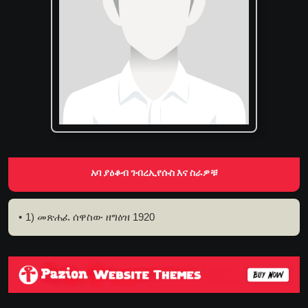
አባ ያዕቆብ ገብረኢየሱስ እና ስራዎቹ
1) መጽሐፈ ሰዋስው ዘግዕዝ 1920