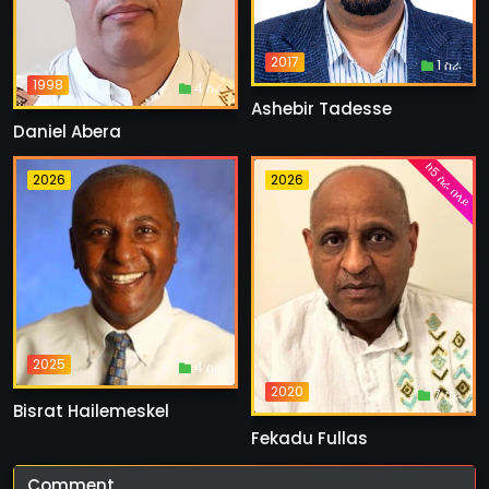
2017
1 ስራ
1998
4 ስራ
Ashebir Tadesse
Daniel Abera
ከ5 ስራ በላይ
2026
2026
2025
4 ስራ
2020
7 ስራ
Bisrat Hailemeskel
Fekadu Fullas
Comment