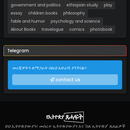
government and politics
ethiopian study
play
essay
children books
philosophy
fable and humor
psychology and science
About Books
travelogue
comics
photobook
Telegram
መረጃዎትን ለማጋራት በዚህ አድራሻ ያገኙናል።
contact us
ይህ ኢትዮጵያውያን፣ መሰረተ ኢትዮጵያውያን እና 'ስለ ኢትዮጵያ' ጸሐፊዎች