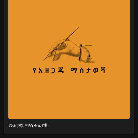
የአዘጋጁ ማስታወሻ!!!