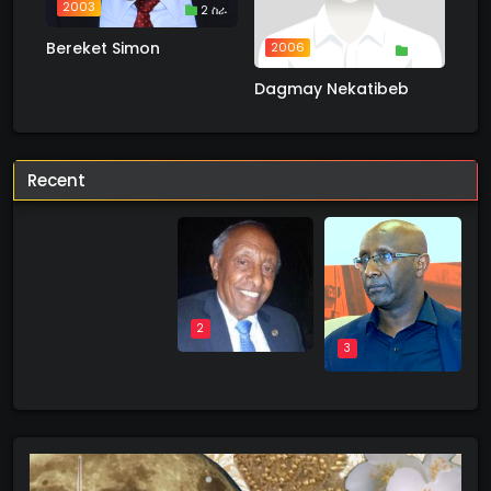
2003
2 ስራ
Bereket Simon
2006
1 ስራ
Dagmay Nekatibeb
Recent
1
2
3
4
5
6
7
8
9