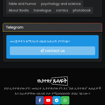
fable and humor
psychology and science
About Books
travelogue
comics
photobook
Telegram
መረጃዎትን ለማጋራት በዚህ አድራሻ ያገኙናል።
contact us
ይህ ኢትዮጵያውያን፣ መሰረተ ኢትዮጵያውያን እና 'ስለ ኢትዮጵያ' ጸሐፊዎች
እና ስራዎቻቸው በአንድ ቦታ የሚሰባሰቡበት ድህረ ገፅ ነው።