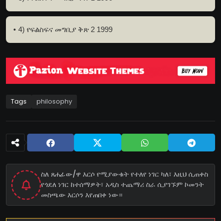
4) የፍልስፍና መግቢያ ቅጽ 2 1999
Tags
philosophy
ስለ ጸሐፊው/ዋ እርሶ የሚያውቁት የተለየ ነገር ካለ፣ እዚህ ሲጠቀስ
የጎደለ ነገር ከተሰማዎት፣ አዲስ ተጨማሪ ስራ ሲያገኙም ኮመንት
መስጫው እርሶን እየጠበቀ ነው።