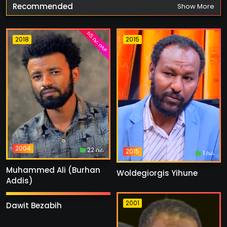
Recommended
Show More
ከ5 ስራ በላይ
2018
2015
2004
22 ስራ
2015
1 ስራ
Muhammed Ali (Burhan
Woldegiorgis Yihune
Addis)
2013
4 ስራ
2018
2001
Dawit Bezabih