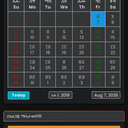
እሑ
ሰኞ
ማክ
ረቡ
ሐሙ
ዓር
ቅዳ
Su
Mo
Tu
We
Th
Fr
Sa
፩
፪
7
8
፫
፬
፭
፮
፯
፰
፱
9
10
11
12
13
14
15
፲
፲፩
፲፪
፲፫
፲፬
፲፭
፲፮
16
17
18
19
20
21
22
፲፯
፲፰
፲፱
፳
፳፩
፳፪
፳፫
23
24
25
26
27
28
29
፳፬
፳፭
፳፮
፳፯
፳፰
፳፱
፴
30
31
1
2
3
4
5
ነሐ 1, 2018
Aug 7, 2026
Today
የአዘጋጁ ማስታወሻ!!!