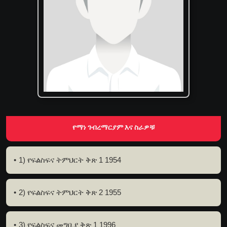
የማነ ገብረማርያም እና ስራዎቹ
1) የፍልስፍና ትምህርት ቅጽ 1 1954
2) የፍልስፍና ትምህርት ቅጽ 2 1955
3) የፍልስፍና መግቢያ ቅጽ 1 1996