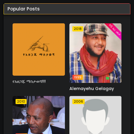
Popular Posts
ከ5 ስራ በላይ
2018
1999
18 ስራ
የአዘጋጁ ማስታወሻ!!!
Alemayehu Gelagay
2010
2006