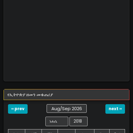
የኢትዮጵያ ዘመን መቁጠሪያ
Aug/Sep 2026
‹‹ prev
next ››