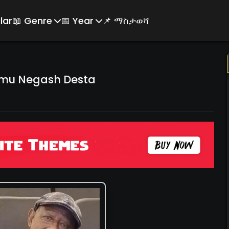
lar
📖 Genre
📅 Year
📌 ማስታወሻ
mu Negash Desta