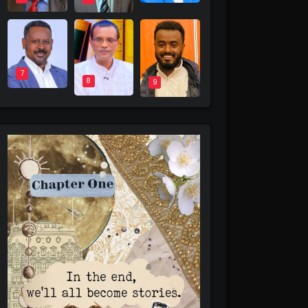
7
8
9