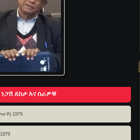
ነጋሽ ደስታ እና ስራዎቹ
ጣቶች) 1979
1979