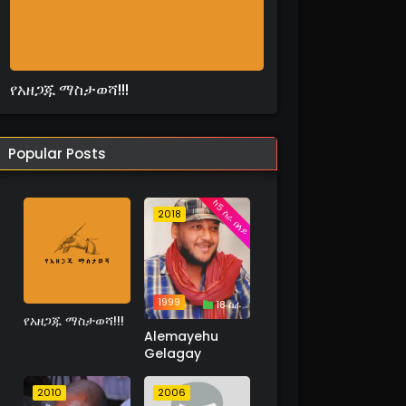
የአዘጋጁ ማስታወሻ!!!
Popular Posts
ከ5 ስራ በላይ
2018
1999
18 ስራ
የአዘጋጁ ማስታወሻ!!!
Alemayehu
Gelagay
2010
2006