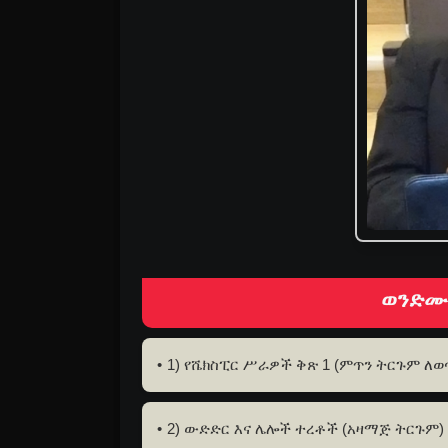
ወንድሙ 
1) የሼክስፒር ሥራዎች ቅጽ 1 (ምጥን ትርጉም ለወ
2) ውድድር እና ሌሎች ተረቶች (አዛማጅ ትርጉም) 