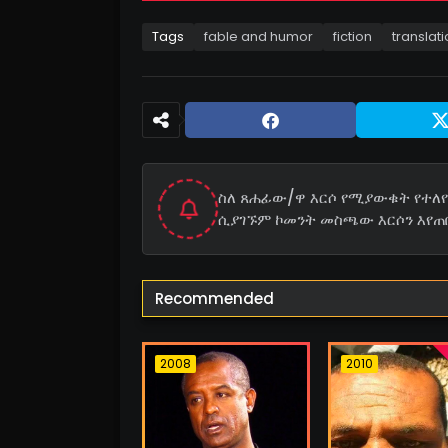
Tags
fable and humor
fiction
translat
ስለ ጸሐፊው/ዋ እርሶ የሚያውቁት የተለየ 
ሲያገኙም ኮመንት መስጫው እርሶን እየጠ
Recommended
2008
2010