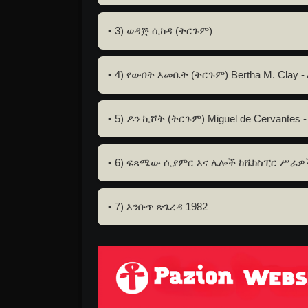
3) ወዳጅ ሲከዳ (ትርጉም)
4) የውበት እመቤት (ትርጉም) Bertha M. Clay - A 
5) ዶን ኪሾት (ትርጉም) Miguel de Cervantes -
6) ፍጻሜው ሲያምር እና ሌሎች ከሼክስፒር ሥራዎች
7) እንቡጥ ጽጌረዳ 1982