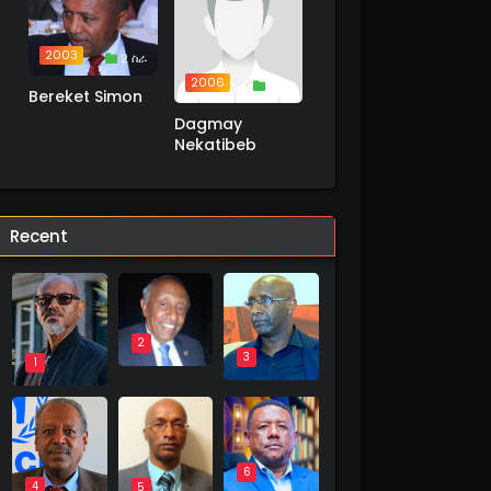
2003
2 ስራ
2006
1 ስራ
Bereket Simon
Dagmay
Nekatibeb
Recent
2
3
1
6
4
5