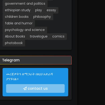
government and politics
ethiopian study
play
essay
children books
philosophy
fable and humor
psychology and science
About Books
travelogue
comics
photobook
Telegram
መረጃዎትን ለማጋራት በዚህ አድራሻ
ያገኙናል።
contact us