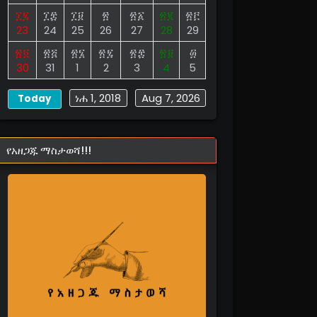
፲፯
፲፰
፲፱
፳
፳፩
፳፪
፳፫
23
24
25
26
27
28
29
፳፬
፳፭
፳፮
፳፯
፳፰
፳፱
፴
30
31
1
2
3
4
5
ነሐ 1, 2018
Aug 7, 2026
Today
የአዘጋጁ ማስታወሻ!!!