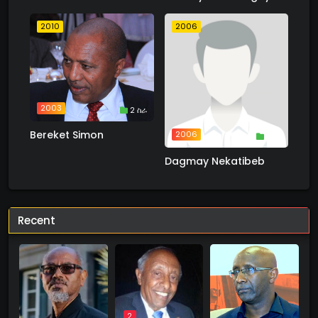
2010
2006
2003
2 ስራ
Bereket Simon
2006
1 ስራ
Dagmay Nekatibeb
Recent
2