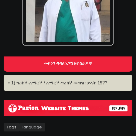
መኮንን ዱባለ ነጋሽ እና ስራዎቹ
1) ግሪክኛ-አማርኛ / አማረኛ-ግሪክኛ መዝገበ ቃላት 19??
Tags
language