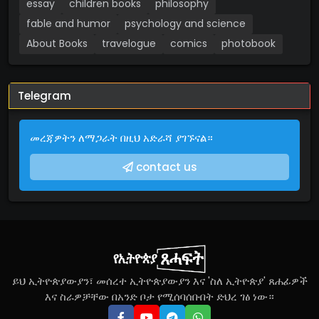
essay
children books
philosophy
fable and humor
psychology and science
About Books
travelogue
comics
photobook
Telegram
መረጃዎትን ለማጋራት በዚህ አድራሻ ያገኙናል።
contact us
ይህ ኢትዮጵያውያን፣ መሰረተ ኢትዮጵያውያን እና 'ስለ ኢትዮጵያ' ጸሐፊዎች
እና ስራዎቻቸው በአንድ ቦታ የሚሰባሰቡበት ድህረ ገፅ ነው።