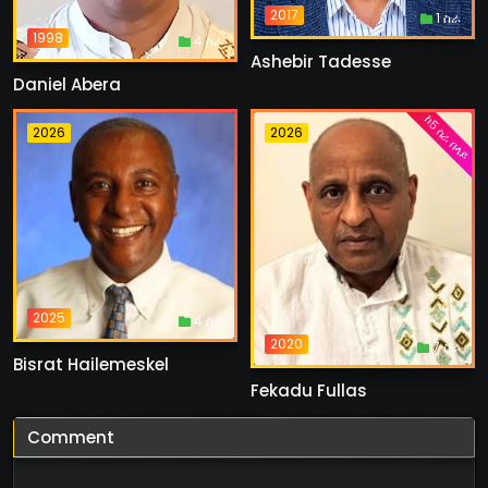
2017
1 ስራ
1998
4 ስራ
Ashebir Tadesse
Daniel Abera
ከ5 ስራ በላይ
2026
2026
2025
4 ስራ
2020
7 ስራ
Bisrat Hailemeskel
Fekadu Fullas
Comment