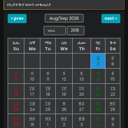
የኢትዮጵያ ዘመን መቁጠሪያ
Aug/Sep 2026
‹‹ prev
next ››
እሑ
ሰኞ
ማክ
ረቡ
ሐሙ
ዓር
ቅዳ
Su
Mo
Tu
We
Th
Fr
Sa
፩
፪
7
8
፫
፬
፭
፮
፯
፰
፱
9
10
11
12
13
14
15
፲
፲፩
፲፪
፲፫
፲፬
፲፭
፲፮
16
17
18
19
20
21
22
፲፯
፲፰
፲፱
፳
፳፩
፳፪
፳፫
23
24
25
26
27
28
29
፳፬
፳፭
፳፮
፳፯
፳፰
፳፱
፴
30
31
1
2
3
4
5