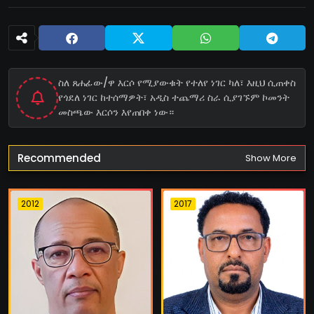
ስለ ጸሐፊው/ዋ እርሶ የሚያውቁት የተለየ ነገር ካለ፣ እዚህ ሲጠቀስ
የጎደለ ነገር ከተሰማዎት፣ አዲስ ተጨማሪ ስራ ሲያገኙም ኮመንት
መስጫው እርሶን እየጠበቀ ነው።
Recommended
Show More
2012
2017