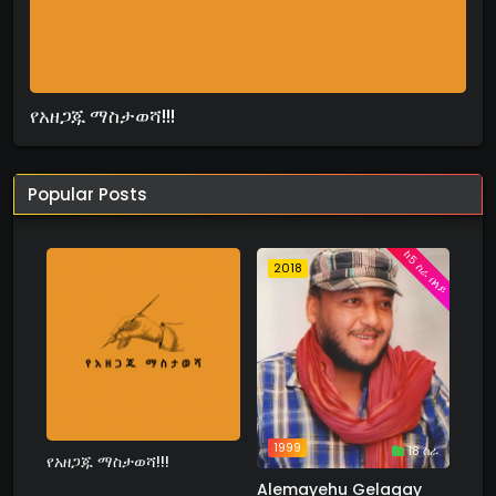
የአዘጋጁ ማስታወሻ!!!
Popular Posts
ከ5 ስራ በላይ
2018
1999
18 ስራ
የአዘጋጁ ማስታወሻ!!!
Alemayehu Gelagay