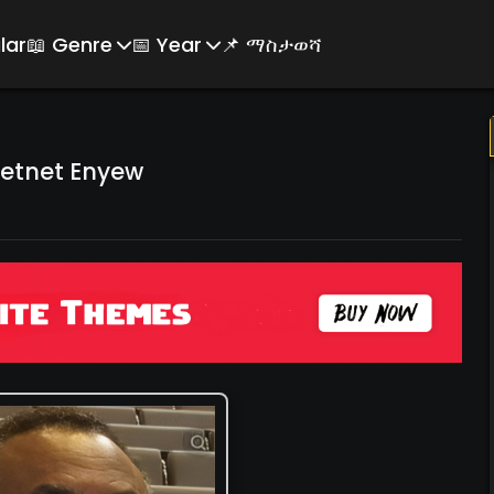
lar
📖 Genre
📅 Year
📌 ማስታወሻ
etnet Enyew