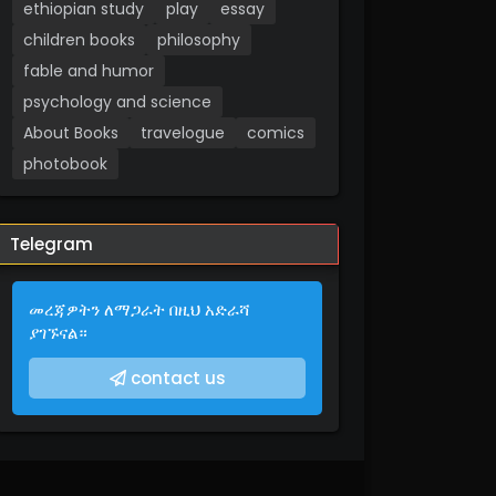
ethiopian study
play
essay
children books
philosophy
fable and humor
psychology and science
About Books
travelogue
comics
photobook
Telegram
መረጃዎትን ለማጋራት በዚህ አድራሻ
ያገኙናል።
contact us