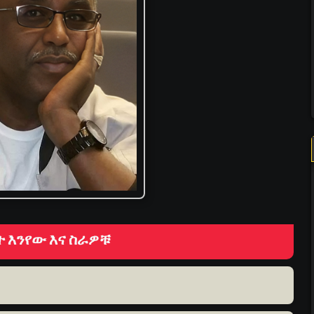
ት እንየው እና ስራዎቹ