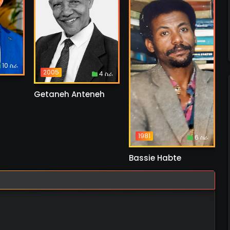
10 ስራ
2005
4 ስራ
Getaneh Anteneh
1981
6 ስራ
Bassie Habte