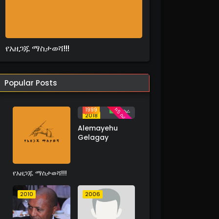
የአዘጋጁ ማስታወሻ!!!
Popular Posts
1999
ከ5 ስራ በላይ
18 ስራ
2018
Alemayehu
Gelagay
የአዘጋጁ ማስታወሻ!!!
2010
2006