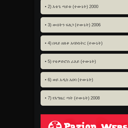
2) እቴጌ ጣይቱ (ተውኔት) 2000
3) ውበትን ፍለጋ (ተውኔት) 2006
4) በላይ ዘለቀ አባኮስትር (ተውኔት)
5) የቴዎድሮስ ራእይ (ተውኔት)
6) ወይ አዲስ አበባ (ተውኔት)
7) የእግዜር ጣት (ተውኔት) 2008