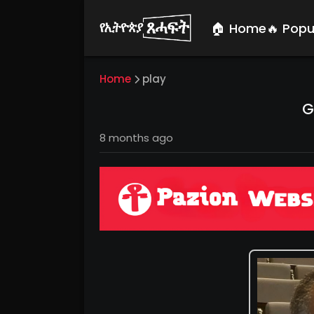
🏠 Home
🔥 Popu
Home
play
G
8 months ago