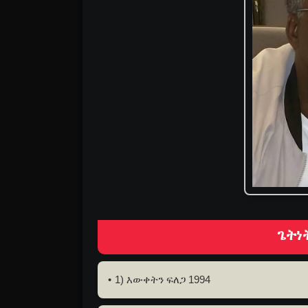
ጌትነ
1) እውቀትን ፍለጋ 1994