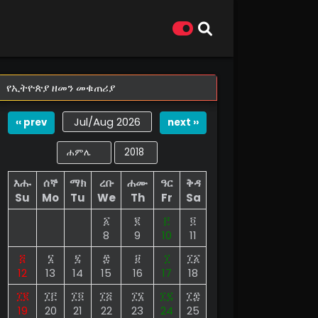
የኢትዮጵያ ዘመን መቁጠሪያ
Jul/Aug 2026
‹‹ prev
next ››
እሑ
ሰኞ
ማክ
ረቡ
ሐሙ
ዓር
ቅዳ
Su
Mo
Tu
We
Th
Fr
Sa
፩
፪
፫
፬
8
9
10
11
፭
፮
፯
፰
፱
፲
፲፩
12
13
14
15
16
17
18
፲፪
፲፫
፲፬
፲፭
፲፮
፲፯
፲፰
19
20
21
22
23
24
25