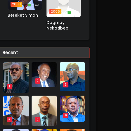
2003
2 ስራ
2006
1 ስራ
Bereket Simon
Dagmay
Nekatibeb
Recent
2
3
1
6
4
5