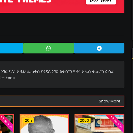
ነገር ካለ፣ እዚህ ሲጠቀስ የጎደለ ነገር ከተሰማዎት፣ አዲስ ተጨማሪ ስራ
በቀ ነው።
Show More
ከ5 ስራ በላይ
ከ5 ስራ በላይ
2013
2000