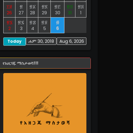
፲፱
፳
፳፩
፳፪
፳፫
፳፬
፳፭
26
27
28
29
30
31
1
፳፮
፳፯
፳፰
፳፱
፴
2
3
4
5
6
ሐም 30, 2018
Aug 6, 2026
Today
የአዘጋጁ ማስታወሻ!!!