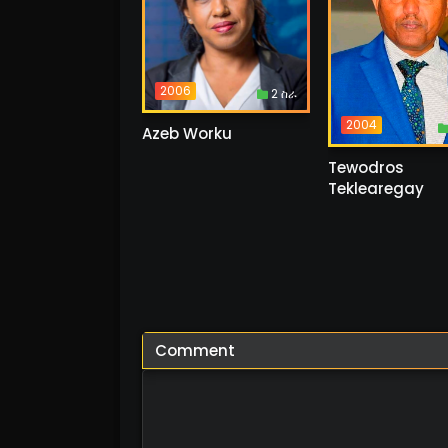
2006
2 ስራ
2004
Azeb Worku
Tewodros
Teklearegay
Comment