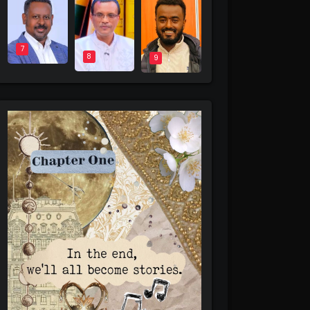
7
8
9