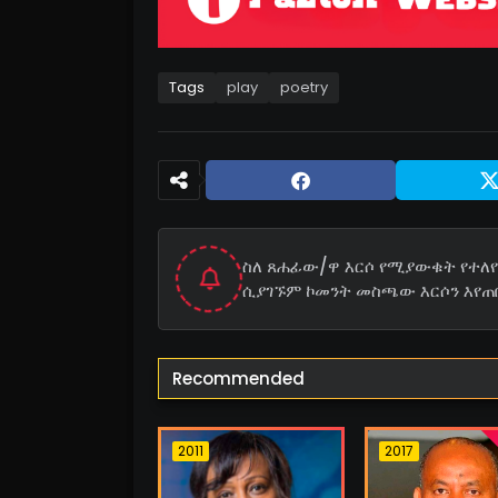
Tags
play
poetry
ስለ ጸሐፊው/ዋ እርሶ የሚያውቁት የተለየ 
ሲያገኙም ኮመንት መስጫው እርሶን እየጠ
Recommended
2011
2017