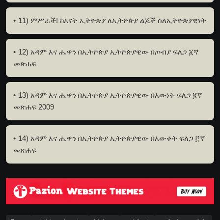
11) ምሥራች! ከእናት ኢትዮጵያ ለኢትዮጵያ ልጆች ስለኢትዮጵያዊነት
12) አዳም እና ሔዋን በኢትዮጵያ ኢትዮጵያዊው በጦብያ ፍለጋ ፩ኛ
መጽሐፍ
13) አዳም እና ሔዋን በኢትዮጵያ ኢትዮጵያዊው በእውነት ፍለጋ ፪ኛ
መጽሐፍ 2009
14) አዳም እና ሔዋን በኢትዮጵያ ኢትዮጵያዊው በእውቀት ፍለጋ ፫ኛ
መጽሐፍ