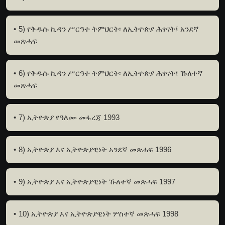
5) የቅዱሱ ኪዳን ሥርዓተ ትምህርት፡ ለኢትዮጵያ ሕፃናት፤ አንደኛ
መጽሓፍ
6) የቅዱሱ ኪዳን ሥርዓተ ትምህርት፡ ለኢትዮጵያ ሕፃናት፤ ኹለተኛ
መጽሓፍ
7) ኢትዮጵያ የዓለሙ መፋረጃ 1993
8) ኢትዮጵያ እና ኢትዮጵያዊነት አንደኛ መጽሐፍ 1996
9) ኢትዮጵያ እና ኢትዮጵያዊነት ኹለተኛ መጽሓፍ 1997
10) ኢትዮጵያ እና ኢትዮጵያዊነት ሦስተኛ መጽሓፍ 1998