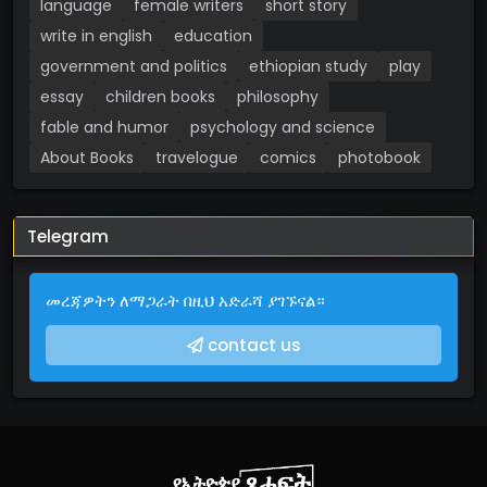
language
female writers
short story
write in english
education
government and politics
ethiopian study
play
essay
children books
philosophy
fable and humor
psychology and science
About Books
travelogue
comics
photobook
Telegram
መረጃዎትን ለማጋራት በዚህ አድራሻ ያገኙናል።
contact us