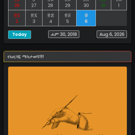
26
27
28
29
30
31
1
፳፮
፳፯
፳፰
፳፱
፴
2
3
4
5
6
ሐም 30, 2018
Aug 6, 2026
Today
የአዘጋጁ ማስታወሻ!!!