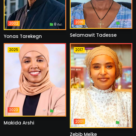
2016
3 ስራ
2002
8 ስራ
Selamawit Tadesse
Yonas Tarekegn
2025
2017
2023
3 ስራ
2001
4 ስራ
Makida Arshi
Zebib Melke