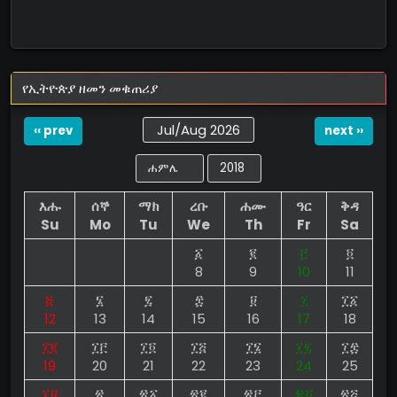
የኢትዮጵያ ዘመን መቁጠሪያ
Jul/Aug 2026
‹‹ prev
next ››
እሑ
ሰኞ
ማክ
ረቡ
ሐሙ
ዓር
ቅዳ
Su
Mo
Tu
We
Th
Fr
Sa
፩
፪
፫
፬
8
9
10
11
፭
፮
፯
፰
፱
፲
፲፩
12
13
14
15
16
17
18
፲፪
፲፫
፲፬
፲፭
፲፮
፲፯
፲፰
19
20
21
22
23
24
25
፲፱
፳
፳፩
፳፪
፳፫
፳፬
፳፭