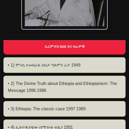
ኤርምያስ ከበደ እና ስራዎቹ
1) ምናሴ የመከራዬ ደስታ ዓለምን ረታ 1949
2) The Divine Truth about Ethiopia and Ethiopianism: The
Message 1996 1988
3) Ethiopia: The classic case 1997 1989
4) ኢትዮጵያዊው በማንነቱ ፍለጋ 1991