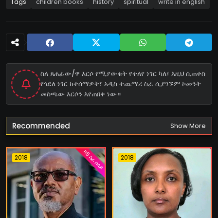
Tags
children books
history
spiritual
write in english
ስለ ጸሐፊው/ዋ እርሶ የሚያውቁት የተለየ ነገር ካለ፣ እዚህ ሲጠቀስ
የጎደለ ነገር ከተሰማዎት፣ አዲስ ተጨማሪ ስራ ሲያገኙም ኮመንት
መስጫው እርሶን እየጠበቀ ነው።
Recommended
Show More
ከ5 ስራ በላይ
2018
2018