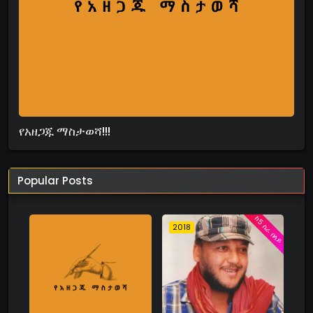
የአዘጋጁ ማስታወሻ!!!
Popular Posts
ከ5 ስራ በላይ
2018