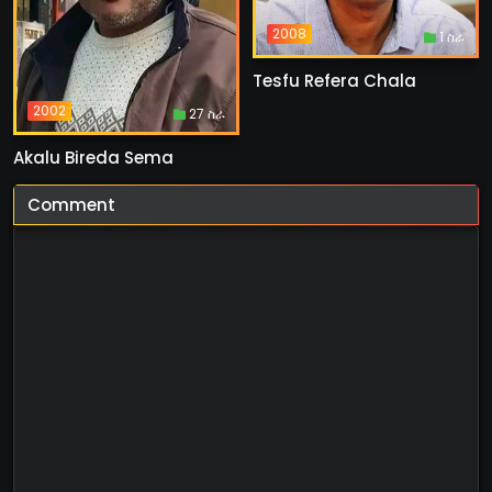
2008
1 ስራ
Tesfu Refera Chala
2002
27 ስራ
Akalu Bireda Sema
Comment