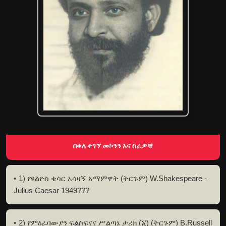
በቀለ ተገኘ መኮንን እና ስራዎቹ
1) የዩልዮስ ቄሳር አሳዛኝ አማምዋት (ትርጉም) W.Shakespeare -
Julius Caesar 1949???
2) የምዕራባውያን ፍልስፍናና ሥልጣኔ ታሪክ (፩) (ትርጉም) B.Russell