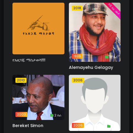
ከ5 ስራ በላይ
2018
1999
18 ስራ
የአዘጋጁ ማስታወሻ!!!
Alemayehu Gelagay
2010
2006
2003
2 ስራ
Bereket Simon
2006
1 ስራ