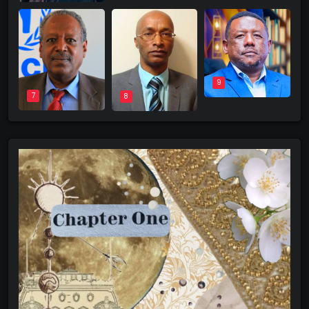
9
7
8