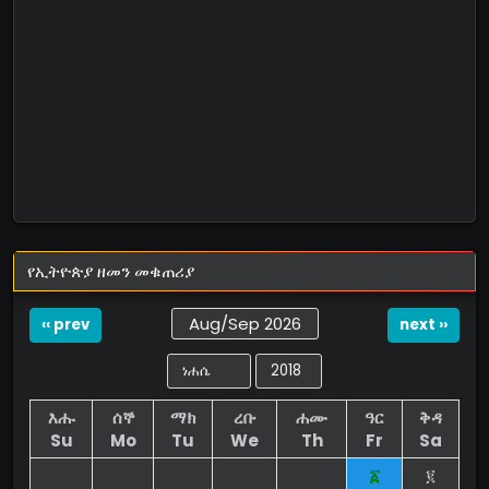
የኢትዮጵያ ዘመን መቁጠሪያ
Aug/Sep 2026
‹‹ prev
next ››
እሑ
ሰኞ
ማክ
ረቡ
ሐሙ
ዓር
ቅዳ
Su
Mo
Tu
We
Th
Fr
Sa
፩
፪