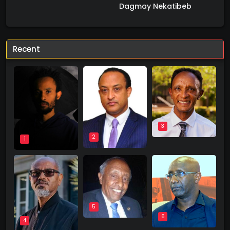
Dagmay Nekatibeb
Recent
3
2
1
5
6
4