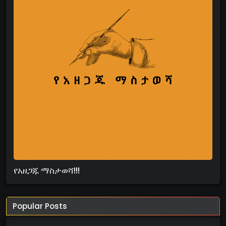
የአዘጋጁ ማስታወሻ!!!
Popular Posts