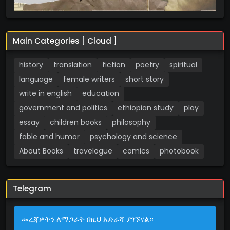
Main Categories [ Cloud ]
history
translation
fiction
poetry
spiritual
language
female writers
short story
write in english
education
government and politics
ethiopian study
play
essay
children books
philosophy
fable and humor
psychology and science
About Books
travelogue
comics
photobook
Telegram
መረጃዎትን ለማጋራት በዚህ አድራሻ ያገኙናል።