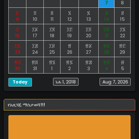
7
8
፫
፬
፭
፮
፯
፰
፱
9
10
11
12
13
14
15
፲
፲፩
፲፪
፲፫
፲፬
፲፭
፲፮
16
17
18
19
20
21
22
፲፯
፲፰
፲፱
፳
፳፩
፳፪
፳፫
23
24
25
26
27
28
29
፳፬
፳፭
፳፮
፳፯
፳፰
፳፱
፴
30
31
1
2
3
4
5
ነሐ 1, 2018
Aug 7, 2026
Today
የአዘጋጁ ማስታወሻ!!!