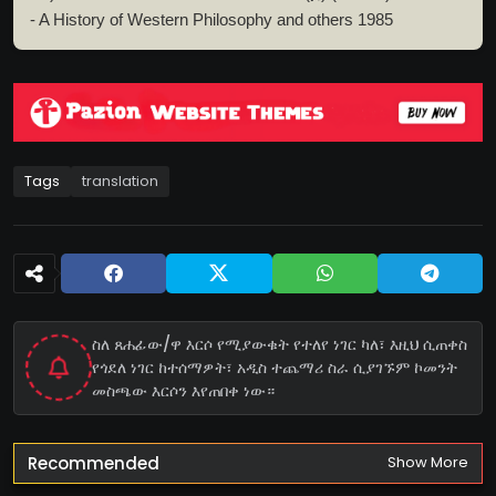
- A History of Western Philosophy and others 1985
Tags
translation
ስለ ጸሐፊው/ዋ እርሶ የሚያውቁት የተለየ ነገር ካለ፣ እዚህ ሲጠቀስ
የጎደለ ነገር ከተሰማዎት፣ አዲስ ተጨማሪ ስራ ሲያገኙም ኮመንት
መስጫው እርሶን እየጠበቀ ነው።
Recommended
Show More