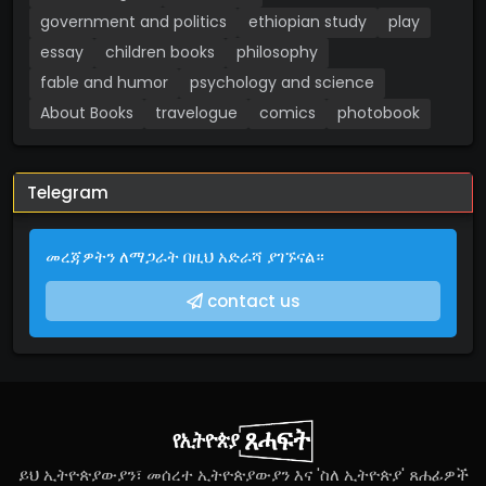
government and politics
ethiopian study
play
essay
children books
philosophy
fable and humor
psychology and science
About Books
travelogue
comics
photobook
Telegram
መረጃዎትን ለማጋራት በዚህ አድራሻ ያገኙናል።
contact us
ይህ ኢትዮጵያውያን፣ መሰረተ ኢትዮጵያውያን እና 'ስለ ኢትዮጵያ' ጸሐፊዎች