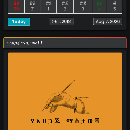
፳፬
፳፭
፳፮
፳፯
፳፰
፳፱
፴
30
31
1
2
3
4
5
ነሐ 1, 2018
Aug 7, 2026
Today
የአዘጋጁ ማስታወሻ!!!