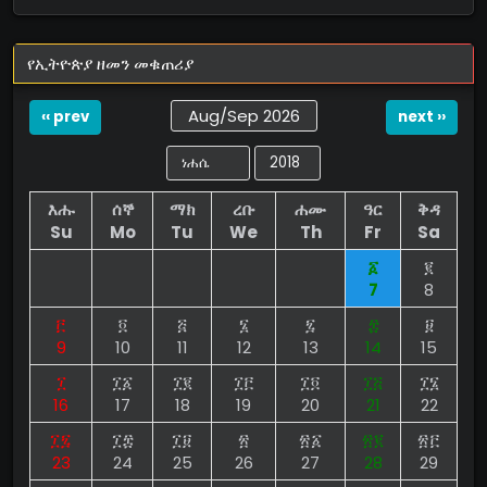
የኢትዮጵያ ዘመን መቁጠሪያ
Aug/Sep 2026
‹‹ prev
next ››
እሑ
ሰኞ
ማክ
ረቡ
ሐሙ
ዓር
ቅዳ
Su
Mo
Tu
We
Th
Fr
Sa
፩
፪
7
8
፫
፬
፭
፮
፯
፰
፱
9
10
11
12
13
14
15
፲
፲፩
፲፪
፲፫
፲፬
፲፭
፲፮
16
17
18
19
20
21
22
፲፯
፲፰
፲፱
፳
፳፩
፳፪
፳፫
23
24
25
26
27
28
29