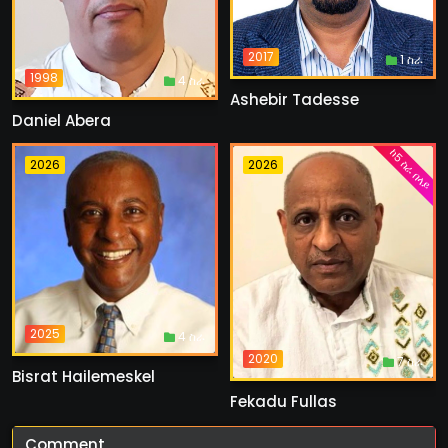
2017
1 ስራ
1998
4 ስራ
Ashebir Tadesse
Daniel Abera
ከ5 ስራ በላይ
2026
2026
2025
4 ስራ
2020
7 ስራ
Bisrat Hailemeskel
Fekadu Fullas
Comment