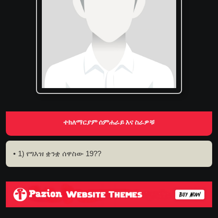
ተክለማርያም ሰምሐራይ እና ስራዎቹ
1) የግእዝ ቋንቋ ሰዋስው 19??