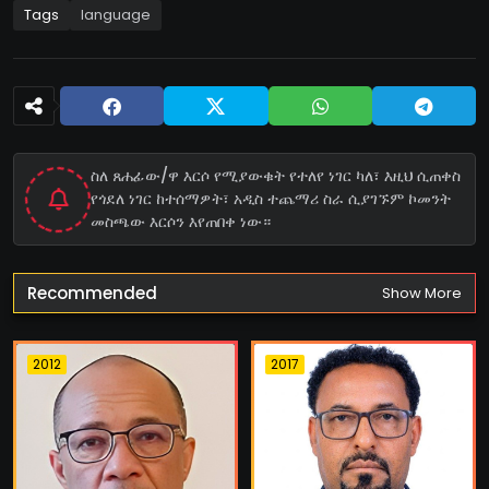
Tags
language
ስለ ጸሐፊው/ዋ እርሶ የሚያውቁት የተለየ ነገር ካለ፣ እዚህ ሲጠቀስ
የጎደለ ነገር ከተሰማዎት፣ አዲስ ተጨማሪ ስራ ሲያገኙም ኮመንት
መስጫው እርሶን እየጠበቀ ነው።
Recommended
Show More
2012
2017