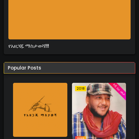
የአዘጋጁ ማስታወሻ!!!
Popular Posts
ከ5 ስራ በላይ
2018
1999