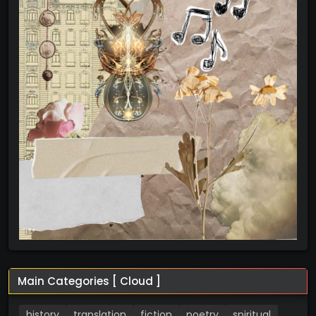
Main Categories [ Cloud ]
history
translation
fiction
poetry
spiritual