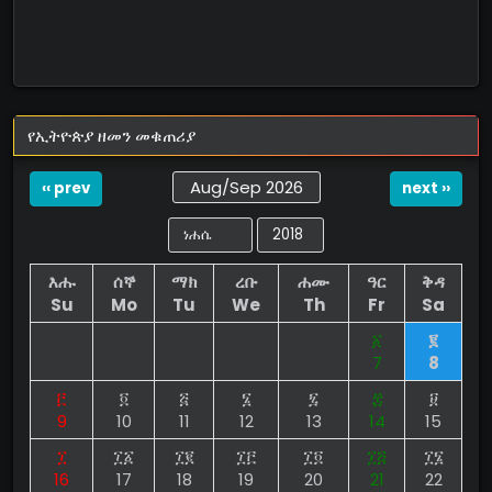
የኢትዮጵያ ዘመን መቁጠሪያ
Aug/Sep 2026
‹‹ prev
next ››
እሑ
ሰኞ
ማክ
ረቡ
ሐሙ
ዓር
ቅዳ
Su
Mo
Tu
We
Th
Fr
Sa
፩
፪
7
8
፫
፬
፭
፮
፯
፰
፱
9
10
11
12
13
14
15
፲
፲፩
፲፪
፲፫
፲፬
፲፭
፲፮
16
17
18
19
20
21
22