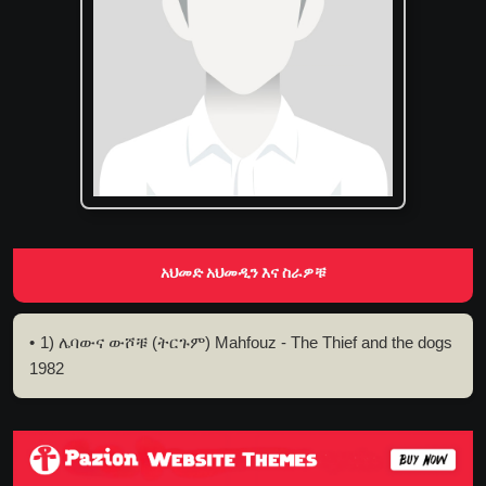
አህመድ አህመዲን እና ስራዎቹ
1) ሌባውና ውሾቹ (ትርጉም) Mahfouz - The Thief and the dogs
1982