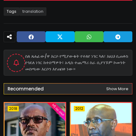
Tags
translation
ስለ ጸሐፊው/ዋ እርሶ የሚያውቁት የተለየ ነገር ካለ፣ እዚህ ሲጠቀስ
የጎደለ ነገር ከተሰማዎት፣ አዲስ ተጨማሪ ስራ ሲያገኙም ኮመንት
መስጫው እርሶን እየጠበቀ ነው።
Recommended
Show More
ከ5 ስራ በላይ
2018
2012