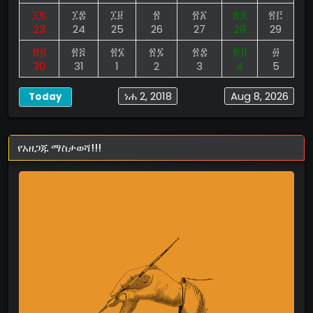
፲፯
፲፰
፲፱
፳
፳፩
፳፪
፳፫
23
24
25
26
27
28
29
፳፬
፳፭
፳፮
፳፯
፳፰
፳፱
፴
30
31
1
2
3
4
5
ነሐ 2, 2018
Aug 8, 2026
Today
የአዘጋጁ ማስታወሻ!!!