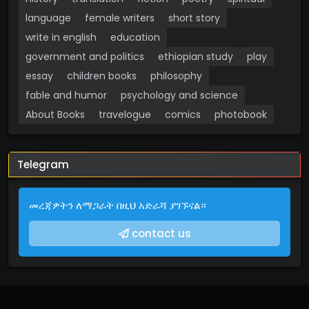
language
female writers
short story
write in english
education
government and politics
ethiopian study
play
essay
children books
philosophy
fable and humor
psychology and science
About Books
travelogue
comics
photobook
Telegram
መረጃዎትን ለማጋራት በዚህ አድራሻ ያገኙናል።
contact us