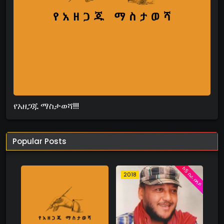
የአዘጋጁ ማስታወሻ!!!
Popular Posts
ከ5 ስራ በላይ
2018