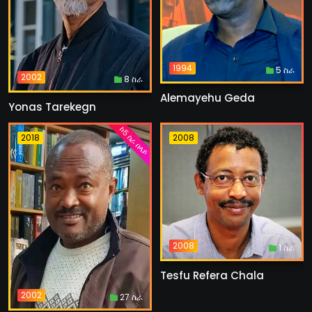
1994
5 ስራ
2002
8 ስራ
Alemayehu Geda
Yonas Tarekegn
ከ5 ስራ በላይ
2018
2008
2008
1 ስራ
Tesfu Refera Chala
2002
27 ስራ