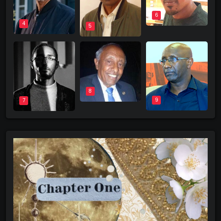
6
4
5
8
9
7