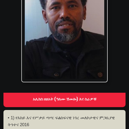
አሌክስ ዘፀአት (ዓለሙ ሽመሎ) እና ስራዎቹ
1) የእከይ እና የሥቃይ ጣጣ: ፍልስፍናዊ ነገረ መለኮታዊና ምጋቤያዊ
ትንተና 2016