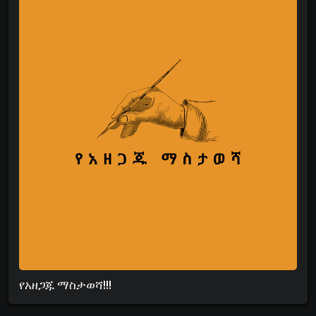
የአዘጋጁ ማስታወሻ!!!