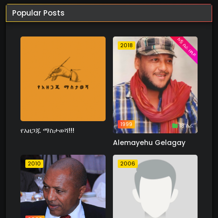
Popular Posts
ከ5 ስራ በላይ
2018
1999
18 ስራ
የአዘጋጁ ማስታወሻ!!!
Alemayehu Gelagay
2010
2006