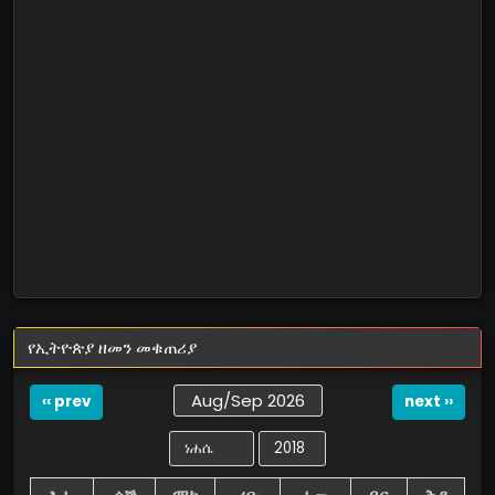
የኢትዮጵያ ዘመን መቁጠሪያ
Aug/Sep 2026
‹‹ prev
next ››