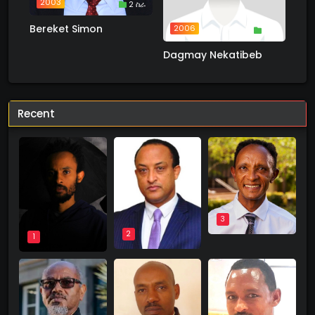
2003
2 ስራ
Bereket Simon
2006
1 ስራ
Dagmay Nekatibeb
Recent
3
2
1