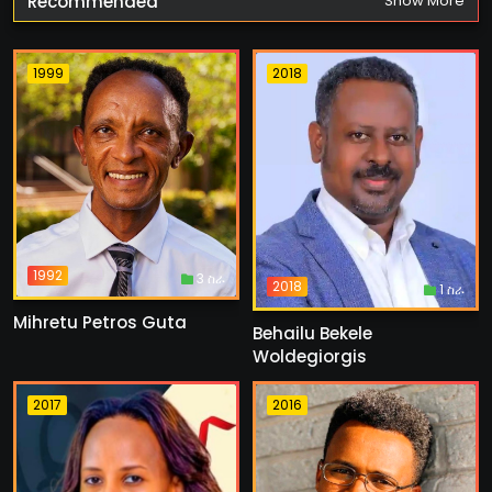
Recommended
Show More
1999
2018
1992
3 ስራ
2018
1 ስራ
Mihretu Petros Guta
Behailu Bekele
Woldegiorgis
2017
2016