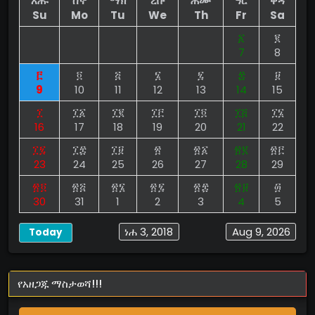
እሑ
ሰኞ
ማክ
ረቡ
ሐሙ
ዓር
ቅዳ
Su
Mo
Tu
We
Th
Fr
Sa
፩
፪
7
8
፫
፬
፭
፮
፯
፰
፱
9
10
11
12
13
14
15
፲
፲፩
፲፪
፲፫
፲፬
፲፭
፲፮
16
17
18
19
20
21
22
፲፯
፲፰
፲፱
፳
፳፩
፳፪
፳፫
23
24
25
26
27
28
29
፳፬
፳፭
፳፮
፳፯
፳፰
፳፱
፴
30
31
1
2
3
4
5
ነሐ 3, 2018
Aug 9, 2026
Today
የአዘጋጁ ማስታወሻ!!!