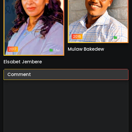
2016
1 ስራ
Mulaw Bakedew
2017
1 ስራ
Elsabet Jembere
Comment