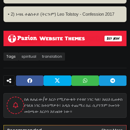
2) ኑዛዜ ቶልስቶይ (ትርጉም) Leo Tolstoy - Confession 2017
Tags
spiritual
translation
ስለ ጸሐፊው/ዋ እርሶ የሚያውቁት የተለየ ነገር ካለ፣ እዚህ ሲጠቀስ
የጎደለ ነገር ከተሰማዎት፣ አዲስ ተጨማሪ ስራ ሲያገኙም ኮመንት
መስጫው እርሶን እየጠበቀ ነው።