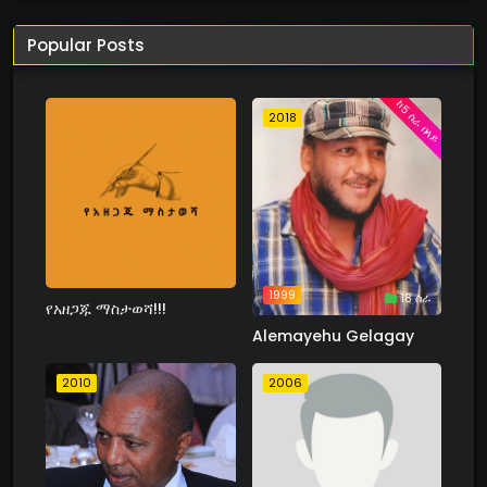
Popular Posts
ከ5 ስራ በላይ
2018
1999
18 ስራ
የአዘጋጁ ማስታወሻ!!!
Alemayehu Gelagay
2010
2006