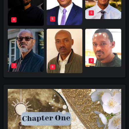
6
5
4
9
7
8