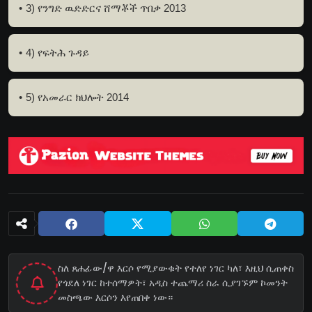
3) የንግድ ዉድድርና ሸማቾች ጥበቃ 2013
4) የፍትሕ ጉዳይ
5) የአመራር ክህሎት 2014
ስለ ጸሐፊው/ዋ እርሶ የሚያውቁት የተለየ ነገር ካለ፣ እዚህ ሲጠቀስ
የጎደለ ነገር ከተሰማዎት፣ አዲስ ተጨማሪ ስራ ሲያገኙም ኮመንት
መስጫው እርሶን እየጠበቀ ነው።