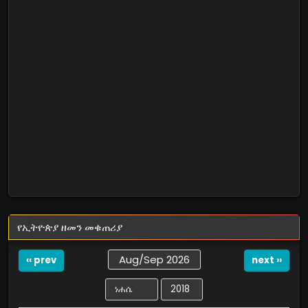
የኢትዮጵያ ዘመን መቁጠሪያ
Aug/Sep 2026
‹‹ prev
next ››