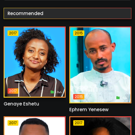
Recommended
2017
2015
2017
1 ስራ
2015
1 ስራ
Genaye Eshetu
Ephrem Yenesew
2017
2017