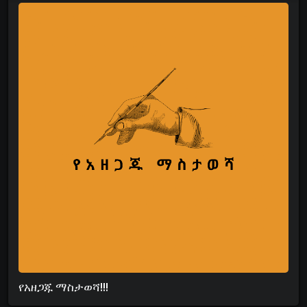
የአዘጋጁ ማስታወሻ!!!