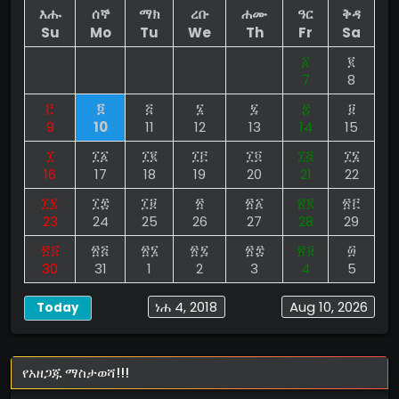
እሑ
ሰኞ
ማክ
ረቡ
ሐሙ
ዓር
ቅዳ
Su
Mo
Tu
We
Th
Fr
Sa
፩
፪
7
8
፫
፬
፭
፮
፯
፰
፱
9
10
11
12
13
14
15
፲
፲፩
፲፪
፲፫
፲፬
፲፭
፲፮
16
17
18
19
20
21
22
፲፯
፲፰
፲፱
፳
፳፩
፳፪
፳፫
23
24
25
26
27
28
29
፳፬
፳፭
፳፮
፳፯
፳፰
፳፱
፴
30
31
1
2
3
4
5
ነሐ 4, 2018
Aug 10, 2026
Today
የአዘጋጁ ማስታወሻ!!!