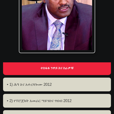
ተስፋዬ ንዋይ እና ስራዎቹ
1) ሕግ እና አተረጓጐሙ 2012
2) የፕሮጀክት አመራር ሣይንስና ጥበብ 2012