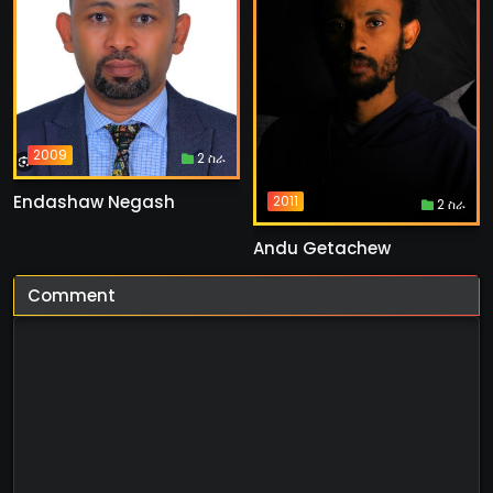
2009
2 ስራ
Endashaw Negash
2011
2 ስራ
Andu Getachew
Comment