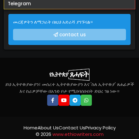
Telegram
መረጃዎትን ለማጋራት በዚህ አድራሻ ያገኙናል።
contact us
ይህ ኢትዮጵያውያን፣ መሰረተ ኢትዮጵያውያን እና 'ስለ ኢትዮጵያ' ጸሐፊዎች
እና ስራዎቻቸው በአንድ ቦታ የሚሰባሰቡበት ድህረ ገፅ ነው።
Home
About Us
Contact Us
Privacy Policy
©
2026
www.ethiowriters.com