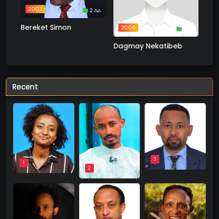
2003
2 ስራ
Bereket Simon
2006
1 ስራ
Dagmay Nekatibeb
Recent
3
1
2