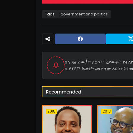
Tags
government and politics
ስለ ጸሐፊው/ዋ እርሶ የሚያውቁት የተለየ 
ሲያገኙም ኮመንት መስጫው እርሶን እየጠ
Recommended
2018
2018