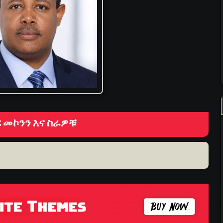
 መኮንን እና ስራዎቹ