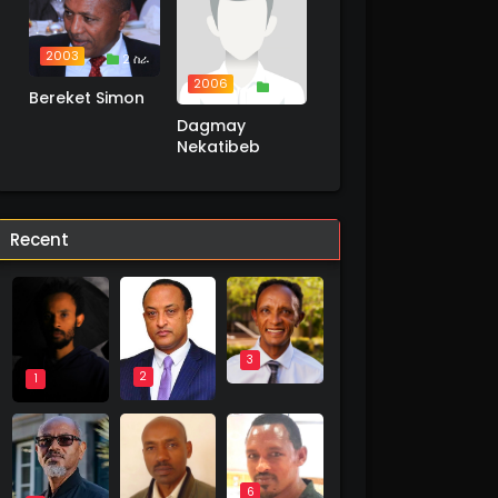
2003
2 ስራ
2006
1 ስራ
Bereket Simon
Dagmay
Nekatibeb
Recent
3
2
1
6