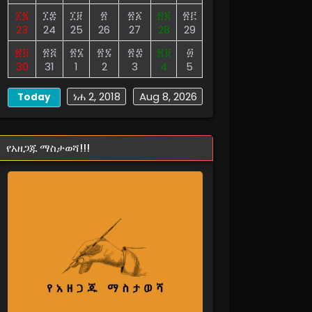
፲፯
፲፰
፲፱
፳
፳፩
፳፪
፳፫
23
24
25
26
27
28
29
፳፬
፳፭
፳፮
፳፯
፳፰
፳፱
፴
30
31
1
2
3
4
5
ነሐ 2, 2018
Aug 8, 2026
Today
የአዘጋጁ ማስታወሻ!!!