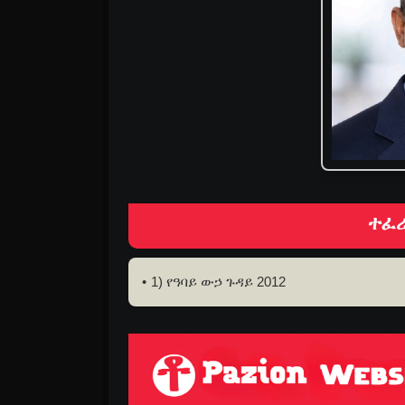
ተፈሪ
1) የዓባይ ውኃ ጉዳይ 2012