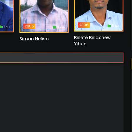
2006
5 ስራ
2005
1 ስራ
3 ስራ
Belete Belachew
Simon Heliso
Yihun