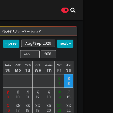
የኢትዮጵያ ዘመን መቁጠሪያ
Aug/Sep 2026
‹‹ prev
next ››
እሑ
ሰኞ
ማክ
ረቡ
ሐሙ
ዓር
ቅዳ
Su
Mo
Tu
We
Th
Fr
Sa
፩
፪
7
8
፫
፬
፭
፮
፯
፰
፱
9
10
11
12
13
14
15
፲
፲፩
፲፪
፲፫
፲፬
፲፭
፲፮
16
17
18
19
20
21
22