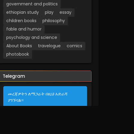
government and politics
ethiopian study
play
essay
children books
philosophy
fable and humor
psychology and science
About Books
travelogue
comics
photobook
Telegram
መረጃዎትን ለማጋራት በዚህ አድራሻ
ያገኙናል።
contact us