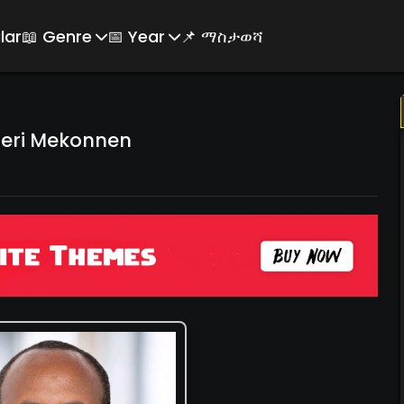
lar
📖 Genre
📅 Year
📌 ማስታወሻ
feri Mekonnen