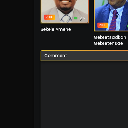
2018
1 ስራ
2018
Bekele Amene
Gebretsadkan
Gebretensae
Comment