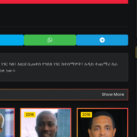
ነገር ካለ፣ እዚህ ሲጠቀስ የጎደለ ነገር ከተሰማዎት፣ አዲስ ተጨማሪ ስራ
በቀ ነው።
Show More
2016
2016