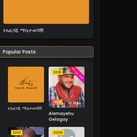
የአዘጋጁ ማስታወሻ!!!
Popular Posts
ከ5 ስራ በላይ
2018
1999
18 ስራ
የአዘጋጁ ማስታወሻ!!!
Alemayehu
Gelagay
2010
2006