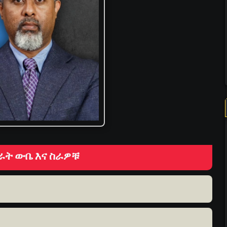
ት ውቤ እና ስራዎቹ