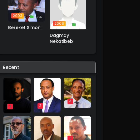
2003
2 ስራ
2006
1 ስራ
Bereket Simon
Dagmay
Nekatibeb
Recent
3
2
1
6