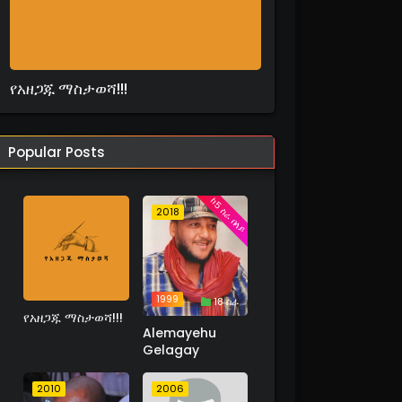
የአዘጋጁ ማስታወሻ!!!
Popular Posts
ከ5 ስራ በላይ
2018
1999
18 ስራ
የአዘጋጁ ማስታወሻ!!!
Alemayehu
Gelagay
2010
2006