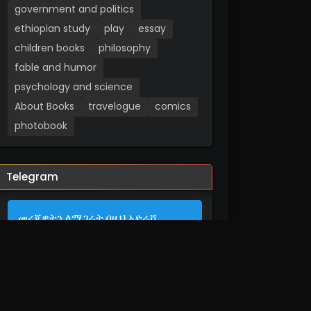
government and politics
ethiopian study
play
essay
children books
philosophy
fable and humor
psychology and science
About Books
travelogue
comics
photobook
Telegram
መረጃዎትን ለማጋራት በዚህ አድራሻ
ያገኙናል።
contact us