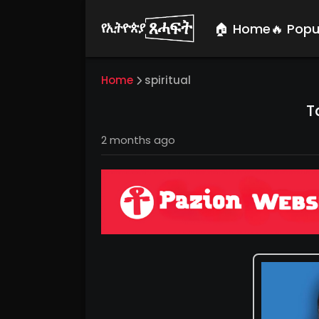
🏠 Home
🔥 Popu
Home
spiritual
T
2 months ago