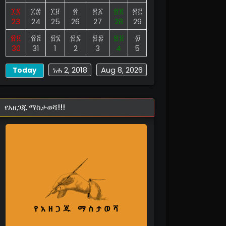
፲፯
፲፰
፲፱
፳
፳፩
፳፪
፳፫
23
24
25
26
27
28
29
፳፬
፳፭
፳፮
፳፯
፳፰
፳፱
፴
30
31
1
2
3
4
5
ነሐ 2, 2018
Aug 8, 2026
Today
የአዘጋጁ ማስታወሻ!!!