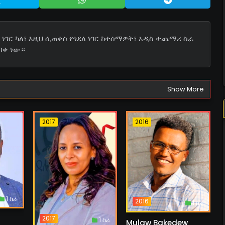
ነገር ካለ፣ እዚህ ሲጠቀስ የጎደለ ነገር ከተሰማዎት፣ አዲስ ተጨማሪ ስራ
በቀ ነው።
Show More
2017
2016
1 ስራ
2016
1 ስራ
2017
1 ስራ
Mulaw Bakedew