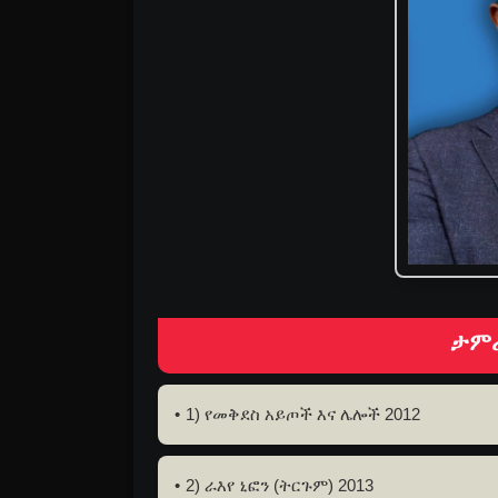
ታምራ
1) የመቅደስ አይጦች እና ሌሎች 2012
2) ራእየ ኒፎን (ትርጉም) 2013