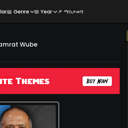
lar
📖 Genre
📅 Year
📌 ማስታወሻ
amrat Wube