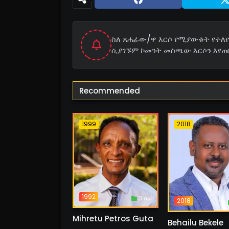
ስለ ጸሐፊው/ዋ እርሶ የሚያውቁት የተለየ 
ሲያገኙም ኮመንት መስጫው እርሶን እየጠ
Recommended
1999
2018
1992
3 ስራ
2018
Mihretu Petros Guta
Behailu Bekele