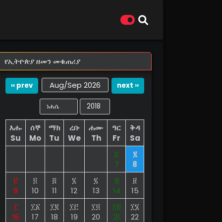
የኢትዮጵያ ዘመን መቁጠሪያ
Aug/Sep 2026
‹‹ prev
next ››
እሑ
ሰኞ
ማክ
ረቡ
ሐሙ
ዓር
ቅዳ
Su
Mo
Tu
We
Th
Fr
Sa
፩
፪
7
8
፫
፬
፭
፮
፯
፰
፱
9
10
11
12
13
14
15
፲
፲፩
፲፪
፲፫
፲፬
፲፭
፲፮
16
17
18
19
20
21
22