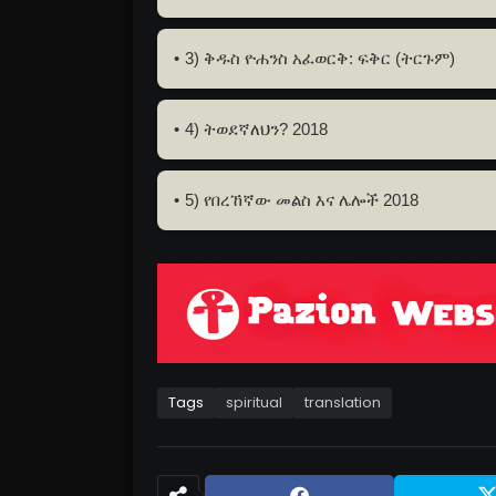
3) ቅዱስ ዮሐንስ አፈወርቅ: ፍቅር (ትርጉም)
4) ትወደኛለህን? 2018
5) የበረኸኛው መልስ እና ሌሎች 2018
Tags
spiritual
translation