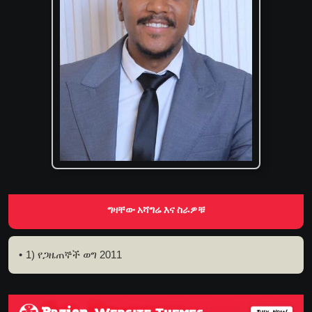
ግዛቸው አሻግሬ እና ስራዎቹ
1) የጋዜጠኞች ወግ 2011