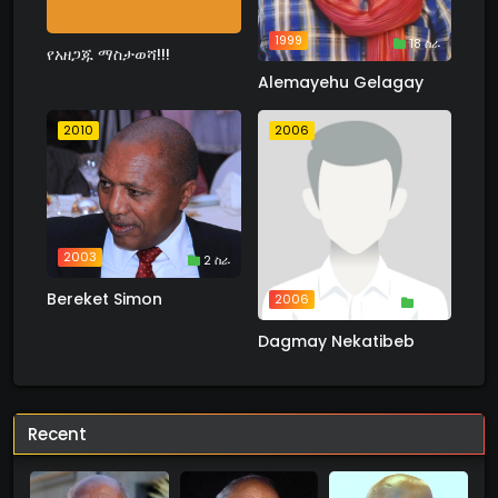
1999
18 ስራ
የአዘጋጁ ማስታወሻ!!!
Alemayehu Gelagay
2010
2006
2003
2 ስራ
Bereket Simon
2006
1 ስራ
Dagmay Nekatibeb
Recent