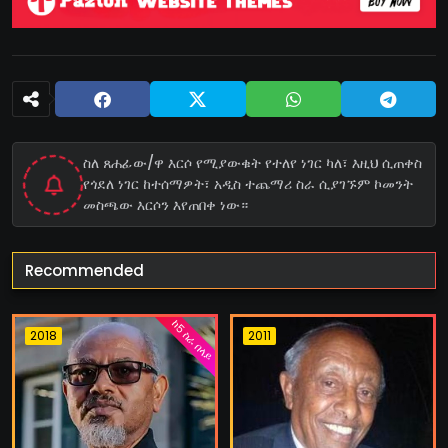
ስለ ጸሐፊው/ዋ እርሶ የሚያውቁት የተለየ ነገር ካለ፣ እዚህ ሲጠቀስ
የጎደለ ነገር ከተሰማዎት፣ አዲስ ተጨማሪ ስራ ሲያገኙም ኮመንት
መስጫው እርሶን እየጠበቀ ነው።
Recommended
ከ5 ስራ በላይ
2018
2011