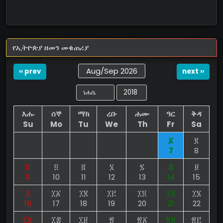
የኢትዮጵያ ዘመን መቁጠሪያ
Aug/Sep 2026
‹‹ prev
next ››
እሑ
ሰኞ
ማክ
ረቡ
ሐሙ
ዓር
ቅዳ
Su
Mo
Tu
We
Th
Fr
Sa
፩
፪
7
8
፫
፬
፭
፮
፯
፰
፱
9
10
11
12
13
14
15
፲
፲፩
፲፪
፲፫
፲፬
፲፭
፲፮
16
17
18
19
20
21
22
፲፯
፲፰
፲፱
፳
፳፩
፳፪
፳፫