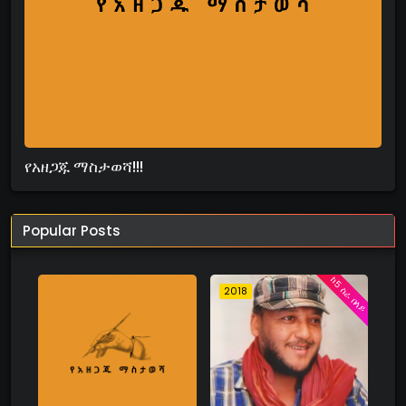
የአዘጋጁ ማስታወሻ!!!
Popular Posts
ከ5 ስራ በላይ
2018