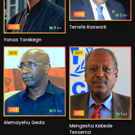
1990
2 ስራ
Terrefe Raswork
2002
8 ስራ
Yonas Tarekegn
2012
2017
1994
5 ስራ
2017
1 ስራ
Alemayehu Geda
Mengesha Kebede
Tessema