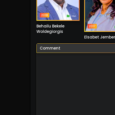
2018
1 ስራ
Behailu Bekele
2017
Woldegiorgis
Elsabet Jembe
Comment