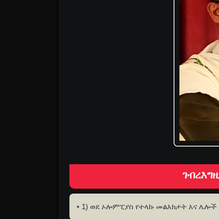
ገብረእግዚ
1) ወደ ኦሎምፒያስ የተላኩ መልእክታት እና ሌሎች 