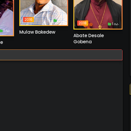
2016
1 ስራ
2018
1 ስራ
1 ስራ
Mulaw Bakedew
Abate Desale
Gobena
re