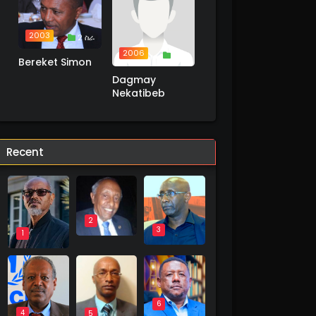
2003
2 ስራ
2006
1 ስራ
Bereket Simon
Dagmay
Nekatibeb
Recent
2
3
1
6
4
5