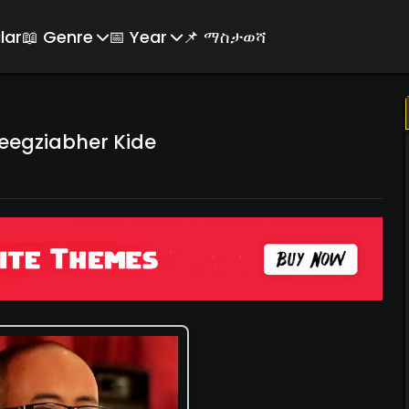
lar
📖 Genre
📅 Year
📌 ማስታወሻ
eegziabher Kide