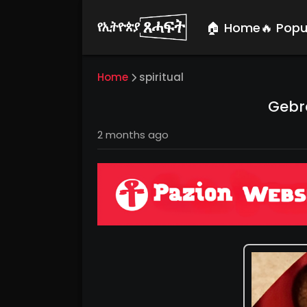
🏠 Home
🔥 Popu
Home
spiritual
Gebr
2 months ago