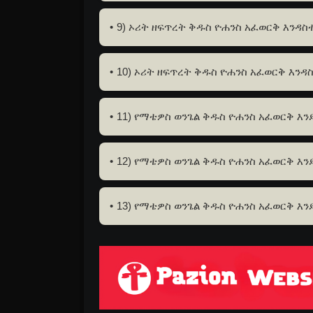
9) ኦሪት ዘፍጥረት ቅዱስ ዮሐንስ አፈወርቅ እንዳስ
10) ኦሪት ዘፍጥረት ቅዱስ ዮሐንስ አፈወርቅ እንዳ
11) የማቴዎስ ወንጌል ቅዱስ ዮሐንስ አፈወርቅ እን
12) የማቴዎስ ወንጌል ቅዱስ ዮሐንስ አፈወርቅ እን
13) የማቴዎስ ወንጌል ቅዱስ ዮሐንስ አፈወርቅ እንደ