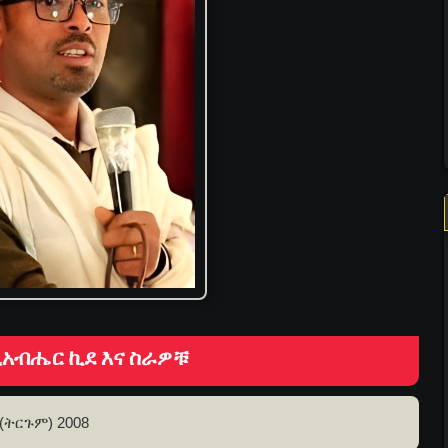
አብሔር ኪደ እና ስራዎቹ
(ትርጉም) 2008