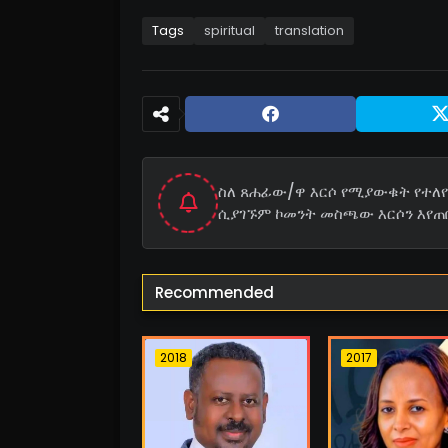
Tags
spiritual
translation
ስለ ጸሐፊው/ዋ እርሶ የሚያውቁት የተለየ 
ሲያገኙም ኮመንት መስጫው እርሶን እየጠ
Recommended
2018
2017