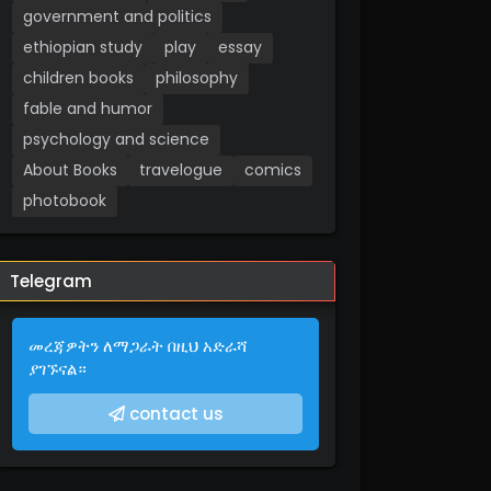
government and politics
ethiopian study
play
essay
children books
philosophy
fable and humor
psychology and science
About Books
travelogue
comics
photobook
Telegram
መረጃዎትን ለማጋራት በዚህ አድራሻ
ያገኙናል።
contact us