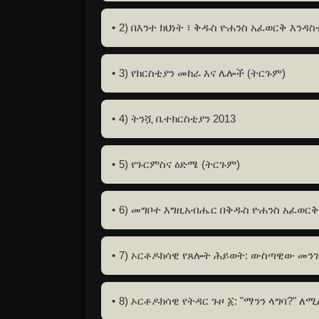
2) በእንተ ክህነት ፣ ቅዱስ ዮሐንስ አፈወርቅ እንዳ
3) የክርስቲያን መከራ እና ሌሎች (ትርጉም)
4) ትንሿ ቤተክርስቲያን 2013
5) የጉርምስና ዕድሜ (ትርጉም)
6) መግቦተ እግዚአብሔር በቅዱስ ዮሐንስ አፈወርቅ
7) ኦርቶዶክሳዊ የጸሎት ሕይወት: ውስጣዊው መንገ
8) ኦርቶዶክሳዊ የትዳር ጉዞ ፩: "ማንን ላግባ?" ለ