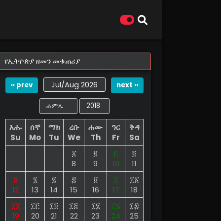
የኢትዮጵያ ዘመን መቁጠሪያ
Jul/Aug 2026
‹‹ prev
next ››
እሑ
ሰኞ
ማክ
ረቡ
ሐሙ
ዓር
ቅዳ
Su
Mo
Tu
We
Th
Fr
Sa
፩
፪
፫
፬
8
9
10
11
፭
፮
፯
፰
፱
፲
፲፩
12
13
14
15
16
17
18
፲፪
፲፫
፲፬
፲፭
፲፮
፲፯
፲፰
19
20
21
22
23
24
25