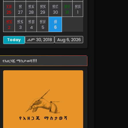
፲፱
፳
፳፩
፳፪
፳፫
፳፬
፳፭
26
27
28
29
30
31
1
፳፮
፳፯
፳፰
፳፱
፴
2
3
4
5
6
ሐም 30, 2018
Aug 6, 2026
Today
የአዘጋጁ ማስታወሻ!!!