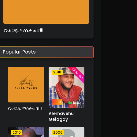
የአዘጋጁ ማስታወሻ!!!
Popular Posts
ከ5 ስራ በላይ
2018
1999
18 ስራ
የአዘጋጁ ማስታወሻ!!!
Alemayehu
Gelagay
2010
2006