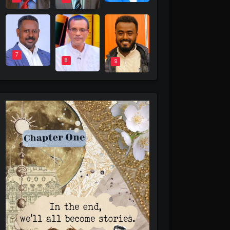
7
8
9