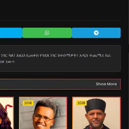
ነገር ካለ፣ እዚህ ሲጠቀስ የጎደለ ነገር ከተሰማዎት፣ አዲስ ተጨማሪ ስራ
በቀ ነው።
Show More
2016
2018