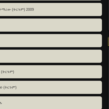
ስተማረው (ትርጉም) 2009
 (ትርጉም)
ድ (ትርጉም)
ሚሉ