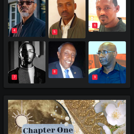
6
4
5
8
9
7