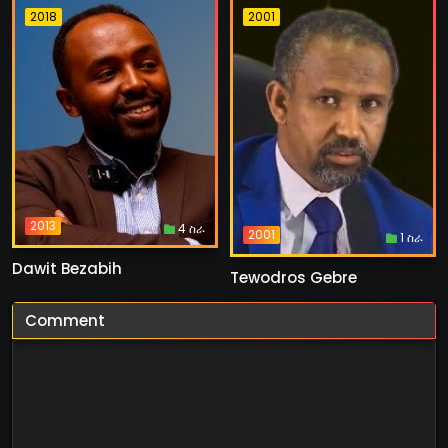
2018
2001
2013
4 ስራ
2001
1 ስራ
Dawit Bezabih
Tewodros Gebre
Comment