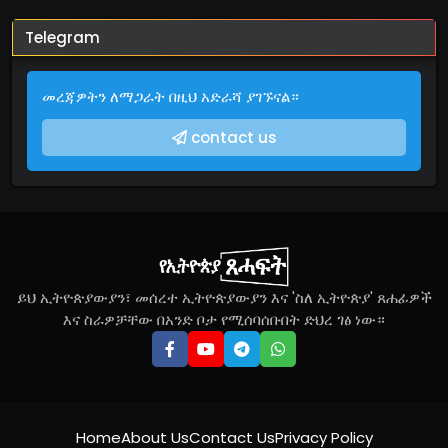
Telegram
መረጃዎትን ለማጋራት በዚህ አድራሻ ያገኙናል።
contact us
ይህ ኢትዮጵያውያን፣ መሰረተ ኢትዮጵያውያን እና 'ስለ ኢትዮጵያ' ጸሐፊዎች
እና ስራዎቻቸው በአንድ ቦታ የሚሰባሰቡበት ድህረ ገፅ ነው።
Home
About Us
Contact Us
Privacy Policy