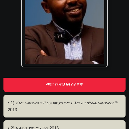
ዳዊት በዛብህ እና ስራዎቹ
1) የሕግ ፍልስፍና፡ የምዕራባውያን የሥነ-ሕግ እና ሞራል ፍልስፍናዎች
2013
2) ኢትዮጵያዊ ሥነ ሕግ 2016