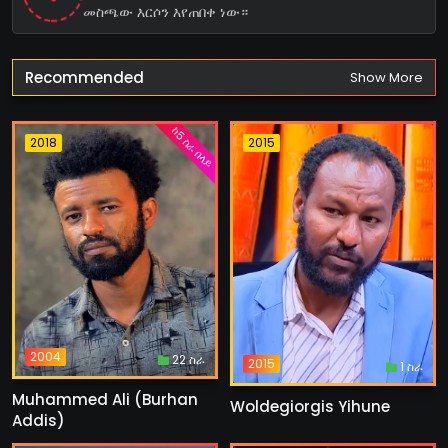
መስጫው እርሶን እየጠበቀ ነው።
Recommended
Show More
ከ5 ስራ በላይ
2018
2015
2004
22 ስራ
2015
1 ስራ
Muhammed Ali (Burhan
Woldegiorgis Yihune
Addis)