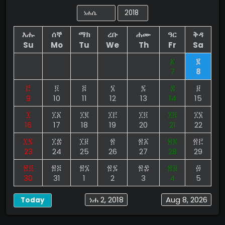
እሑ
ሰኞ
ማክ
ረቡ
ሐሙ
ዓር
ቅዳ
Su
Mo
Tu
We
Th
Fr
Sa
፩
፪
7
8
፫
፬
፭
፮
፯
፰
፱
9
10
11
12
13
14
15
፲
፲፩
፲፪
፲፫
፲፬
፲፭
፲፮
16
17
18
19
20
21
22
፲፯
፲፰
፲፱
፳
፳፩
፳፪
፳፫
23
24
25
26
27
28
29
፳፬
፳፭
፳፮
፳፯
፳፰
፳፱
፴
30
31
1
2
3
4
5
ነሐ 2, 2018
Aug 8, 2026
Today