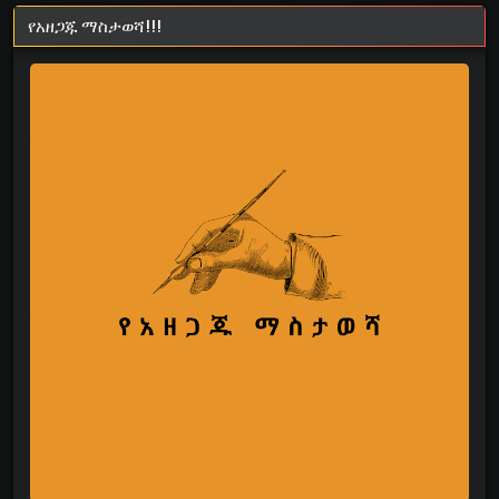
የአዘጋጁ ማስታወሻ!!!