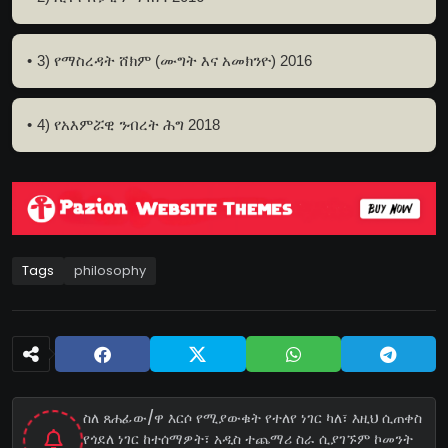
3) የማስረዳት ሸክም (ሙግት እና አመክንዮ) 2016
4) የአእምሯዊ ንብረት ሕግ 2018
Tags
philosophy
ስለ ጸሐፊው/ዋ እርሶ የሚያውቁት የተለየ ነገር ካለ፣ እዚህ ሲጠቀስ
የጎደለ ነገር ከተሰማዎት፣ አዲስ ተጨማሪ ስራ ሲያገኙም ኮመንት