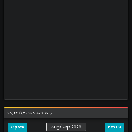
የኢትዮጵያ ዘመን መቁጠሪያ
Aug/Sep 2026
‹‹ prev
next ››