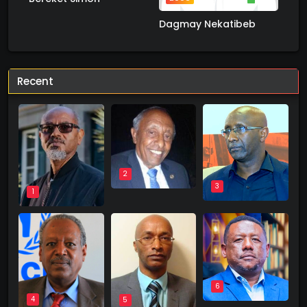
1 ስራ
Dagmay Nekatibeb
Recent
2
3
1
6
4
5