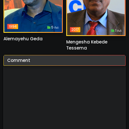
1994
5 ስራ
2017
1 ስራ
Alemayehu Geda
Mengesha Kebede
Tessema
Comment