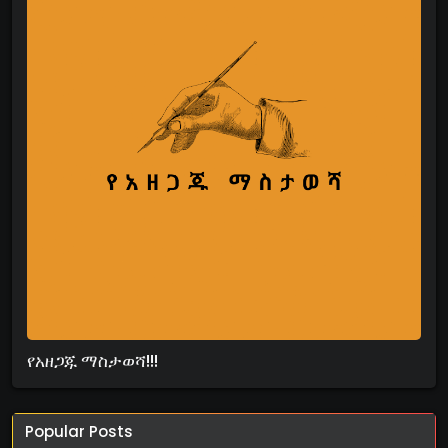
የአዘጋጁ ማስታወሻ!!!
Popular Posts