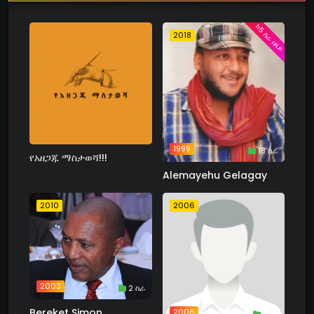
ከ5 ስራ በላይ
2018
1999
18 ስራ
የአዘጋጁ ማስታወሻ!!!
Alemayehu Gelagay
2010
2006
2003
2 ስራ
Bereket Simon
2006