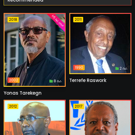
ከ5 ስራ በላይ
2018
2011
1990
2 ስራ
Terrefe Raswork
2002
8 ስራ
Yonas Tarekegn
2012
2017