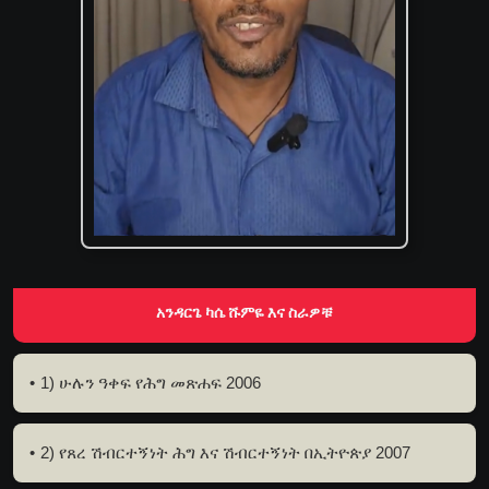
አንዳርጌ ካሴ ሹምዬ እና ስራዎቹ
1) ሁሉን ዓቀፍ የሕግ መጽሐፍ 2006
2) የጸረ ሽብርተኝነት ሕግ እና ሽብርተኝነት በኢትዮጵያ 2007