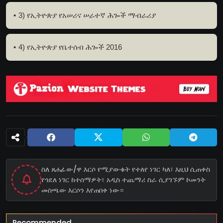
3) የኢትዮጵያ የአሠሪና ሠራተኛ ሕጐች ማብራሪያ
4) የኢትዮጵያ የቤተሰብ ሕጐች 2016
ስለ ጸሐፊው/ዋ እርሶ የሚያውቁት የተለየ ነገር ካለ፣ እዚህ ሲጠቀስ
የጎደለ ነገር ከተሰማዎት፣ አዲስ ተጨማሪ ስራ ሲያገኙም ኮመንት
መስጫው እርሶን እየጠበቀ ነው።
Recommended