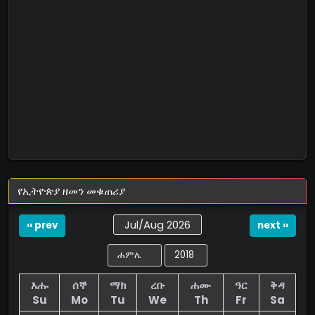
የኢትዮጵያ ዘመን መቁጠሪያ
Jul/Aug 2026
‹‹ prev
next ››
እሑ
ሰኞ
ማክ
ረቡ
ሐሙ
ዓር
ቅዳ
Su
Mo
Tu
We
Th
Fr
Sa