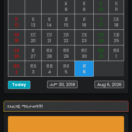
፩
፪
፫
፬
8
9
10
11
፭
፮
፯
፰
፱
፲
፲፩
12
13
14
15
16
17
18
፲፪
፲፫
፲፬
፲፭
፲፮
፲፯
፲፰
19
20
21
22
23
24
25
፲፱
፳
፳፩
፳፪
፳፫
፳፬
፳፭
26
27
28
29
30
31
1
፳፮
፳፯
፳፰
፳፱
፴
2
3
4
5
6
ሐም 30, 2018
Aug 6, 2026
Today
የአዘጋጁ ማስታወሻ!!!