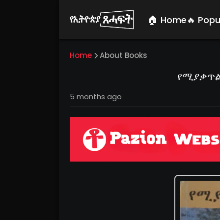
🏠 Home
🔥 Popu
Home
About Books
የሚያቃጥል
5 months ago