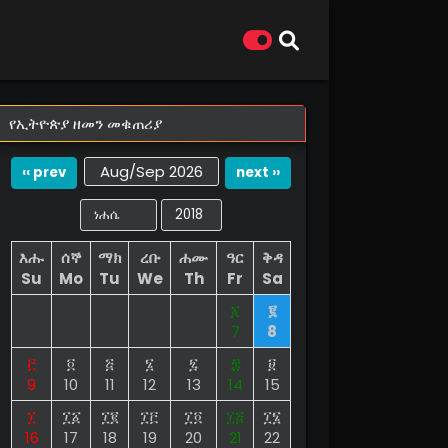
የኢትዮጵያ ዘመን መቁጠሪያ
Aug/Sep 2026
‹‹ prev
next ››
እሑ
ሰኞ
ማክ
ረቡ
ሐሙ
ዓር
ቅዳ
Su
Mo
Tu
We
Th
Fr
Sa
፩
፪
7
8
፫
፬
፭
፮
፯
፰
፱
9
10
11
12
13
14
15
፲
፲፩
፲፪
፲፫
፲፬
፲፭
፲፮
16
17
18
19
20
21
22