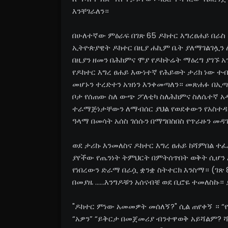
እንቸገራለን።
በሁለተኛው ምዕራፍ በገጽ 65 ዶክተር እግረፀሐይ በራስ
ኢትዮጵያዊት ዶክተር በዚያ ሐኪም ቤት ያለማገልገሏን
በዚያን ዘመን በሕክምና ሞያ የዶክትሬት ማዕረግ ያገኙ
የዶክተር እግረ ፀሐይ እውነተኛ የሕይወት ታሪክ ነው ተ
መሆኑን ተረድተን አዝነን እንቀመጣለን። መጽሐፉ በኢ
ቦታ የሰጠው ስለ ውጭ ፖለቲካ ስለሕክምና ስለሴተኛ 
ተራማጅነታቸውን ለማብሰር ያህል የወደቀውን የአስተዳደር
ዓላማ በመሳት አሰስ ገሰሱን በማግበስበስ የጥራዙን መ
ወደ ታሪኩ እንመለስና ዶክተር እግረ ፀሐይ ከሻምበል ተ
ያየችው የጤንነት ትምህርት በምትሰጥበት ወቅት ሲሆን 
የነበረውን ድራማ በራሷ ቋንቋ ስትተርክ እንስማ። (ገጽ 8
በመያዜ ......እንግዶቹን አሰናብቼ ወደ ቢሮዬ ተመለስኩ።
"ዶክተር ምነው አመመዎት መሰለኝ?" ሲል ጠየቀኝ ። “የ
“አዎን” “ይቅርታ በመጀመሪያ ብንተዋወቅ አይሻልም? ሻ