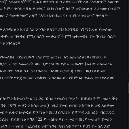
እንጃ አይመስለኝም" ሲል ሰውነቱን ቆጣ አድርጐ ሳቅ አለ “አይሆንም እውጭ
 አላውቅምና ተሳስተሻል ዶክተር” ይህን ሲለኝ ክፉኛ ወሽመጤን ቆረጠው በዚህም
ገባሁ 7 ዓመቴ ነው” አለኝ “እግዚአብሔር ግፉን ያስቆጥረውና” ትላለች ።
ጅ እንዳይለን እዚህ ላይ እንገታዋለን። ይህ እንግዲህ ከዓማኑኤል ያመለጡ
የማይተዋወቁ በፍቅር የሚፈላለጉ ሙሁራኖች የሚጠቀሙበት የመግባቢያ ስልት
ተ እንባላለን።
 ስንመለከት የደራሲውን የአእምሮ ጤንነት እንጠራጠራለን። በስነጽሁፍ
የሀኪም ምክር ለመጠየቅ ወደ ቢሮ የገባው የጦሩ መኰንን (እብድ አለመሆኑ
ል ውስጥ አንቆ ግብ ግብ ገጠመ ብለው ሲያውጁ ነው። በዚህ ላይ ነው
 ስርዓት የተጀመረው የዶክተር እግረፀሐይና የሻምበል ተፈራ ወዝ የሌለው
ሞን ከጐረቤት ሀገር ጋር በነበረን የወሰን ግጭት በ1955 ዓ.ም. ጠረፋችን
 ሰዓት ገደማ መሆኑን አስታውሱ) ከዚያ የጦር ልብሱን አጥልቆ ወደ አለቃው
ሠርቶ ሌተና ኰሎኔል ይሾማል። በዚህ ስንደነቅ ይሞትና አስከሬኑ ብርጋዴር
ራልነት ይፈጸማል። ገጽ 122 ይመልከቱ። በመሠረቱ በዚያ መጠነኛ የወሰን
ጠቱን የመከላከያ ሚኒስቴር ዶክሜንት እናገላብጥም ፤ ይህን የመሰለ ጆሮ