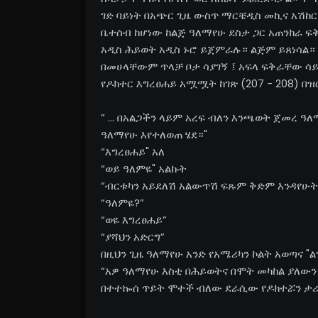
ገድ ባይነት በአጭር ጊዜ ውስጥ ማርቼዲስ መኪና አሽከርካ
ቤተሰብ ከሆነው ከልጅ ዓለማየሁ ደስታ ጋር አጠንክራ ፍ
አዲስ ሕይወት አዲስ ኑሮ ይጀምራሉ። ልጅም ይጸነሳል። 
በመሀላቸውም ጥላቻ ቦታ ሳያገኝ ፤ አፍላ ፍቅራቸው ሳ
የዶክተር እግረፀሐይ አሟሟት ከገጽ (207 - 208) በ
” ... በአልጋችን ላይም አረፍ ብለን እንጫወት ጀመረ 
ዓለማየሁ እየተለወጠ ሄደ።"
“እግረፀሐይ" አለ
“ወይ ዓለምዬ" አልኩት
“ብርቱካን አይደለሽ አልውጥሽ ፍጹም ቅድም እንዳየሁት 
“ዓለምዬ?”
“ወዬ እግረፀሐይ”
“ያሻህን አድርግ”
በዚህን ጊዜ ዓለማየሁ አንድ የአሜሪካን ኮልት አወጣና "ል
“አዎ ዓለማየሁ እስቲ በሕይወትና በሞት መካከል ያለውን
በተተኰሰ ጥይት ሞተች ብለው ደራሲው የዶክተሯን ታ