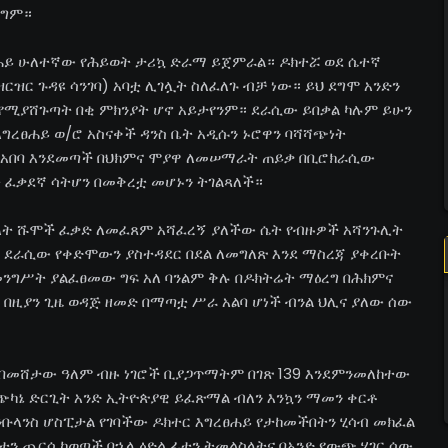
ልግም።
ረፀሐይ ሁለተኛው የሕይወት ታሪኳ ድራማ ይጀምራል። ዶክተሯ ወደ ሴተኛ
ዝር ጉዳዩ ሳንገባ) አባቷ ሊገሏት ስለፈለጉ ብቻ ነው። ይህ ደግሞ አንድን
 የሚያሸጉጣት በቂ ምክንያት ሆኖ አይታየንም። ደራሲው ይበቃል ካሉም ይሁን
እግረፀሐይ ወ/ሮ አስናቀች ዳንስ ቤት አዲሱን ኑሮዋን ባሻሻጭነት
አበባ እንደመጣች በህክምና ሞያዋ ለመሠማራት ጠይቃ በቢሮክራሲው
 ፈቃደኛ ሳትሆን በመቅረቷ መሆኑን ትገልጻለች።
ሁለት ሹሞች ፈቃድ ለመፈጸም አሻፈረኝ ያለችው ሴት የብዙዎች አሻንጉሊት
ሞ ደራሲው የቀድሞውን ያስተዳደር በደል ለመግለጽ እንደ ማስረጃ ያቀረቡት
መንግሥት ያልፈፀመው ግፍ አለ ባንልም ቅሉ በዶክትሬት ማዕረግ በሕክምና
በዚያን ጊዜ ወዳጅ ዘመድ በማጣቷ ሥራ አልባ ሆነች ብንል ህሊና ያለው ሰው
 በመሸታው ዓለም ብዙ ነገሮች ቢያጋጥማትም በገጽ 139 እንደምንመለከተው
የጭካኔ ድርጊት አንድ ኢትዮጵያዊ ይፈጽማል ብለን እንኳን ማመን ቀርቶ
አንቡላንስ ሆስፒታል የገባችው ዶክተር እግረፀሐይ የታከመችበትን ሂሳብ መክፈል
ቷን ጨርሳ ከወጣች በኋላ ዕድል ፊቷን ትመልስላትና በአንድ የውጭ ሃገር ሰው