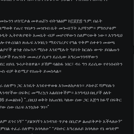
 መኰንን ሆስፒታል መቀጠሯን ብትገልፅም ከ፲፱፻፷ ዓ.ም. በፊት
 ለማወቅ የጤና ጥበቃን መዝገብ ቤት መጐብኘት አያሻንም። ምክንያቱም
 አንዲት ኢትዮጵያዊት እመቤት ብቻ መሆናቸውን ስለምናውቅ ነው። እንግዲህ
ብሎ የቀረበልን ጽሑፍ አንባቢን ማደናገሪያና የግል ጥቅም ሰቀቀን መወጫ
ጣልያኖች ቋንቋ ሰኰንዶ ሚስቶ እንደሚሉት ዓይነት ከርዕሱ ውጭ ይበልጡን
አዳሪዎች የጤንነት መመሪያ ሲሆን ደራሲው እግረመንገዳቸውን
 ዘይቤ ጐነታትለዋል። ይኸም ባልከፋ ነበር፣ ዳሩ ግን ደራሲው የተነሱበትን
ዳጐስ ብቻ ቅድሚያ የሰጡት ይመስላል።
ፈራ ሰለሞን ጋር እንዴት እንደተዋወቁ እንመለከታለን። ዶክተሯ ሻምበሉን
እንዳየችው በፍቅር መማረኳን አልደበቀችም። እንግዲህ በዚያች ዕለት
6 ይመልከቱ) "...በዚህ ወቅት ከአጠገቤ ካለው ሰው ጋር እጅግ ክፉኛ በፍቅር
 ያው ሰው በራፍ አንኳክቶ ገባ።"
ለም ደኅና ነኝ” “ያልገባኝን አንዳንድ ጥያቄ በቢሮዎ ልጠይቅዎት እችላለሁ?”
ምበል ተፈራ ሰለሞን እባላለሁ” “ዶክተር እግረፀሐይ እባላለሁ የኔ ወንድም