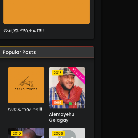
የአዘጋጁ ማስታወሻ!!!
Popular Posts
ከ5 ስራ በላይ
2018
1999
18 ስራ
የአዘጋጁ ማስታወሻ!!!
Alemayehu
Gelagay
2010
2006