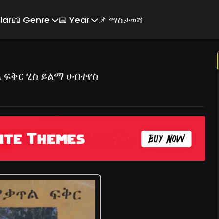
lar
📖 Genre
📅 Year
📌 ማስታወሻ
 ፍቅር ሂስ ይልማ ሀብተየስ