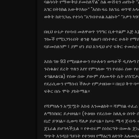
ባልሳሳት የማውቅህ ይመስለኛል" ስል ውሸቴን ጠየኩት “
አገር በትክክል አውቅሃለሁ” "እስከ ዛሬ ከአገሬ ወጥቼ
ወቅት ከድንጋጤ የተነሳ “አግብተሀል አልኩት” “አዎን ካ
በዚህ ሁኔታ የሀሳብ መለዋወጥ ንግግር ቢቀጥልም እጅ እ
ንኰች የሚነጋገሩበት ቋንቋ ካልሆነ በስተቀር ሁለት 
ባይመስለንም ፤ ያም ሆነ ይህ እንዲህ ሆኖ ፍቅር ተመሰረ
እስከ ገጽ 93 የሚዘልቀውን የሁለቱን ወጣቶች ዲያሎግ
ጉስቁልና ደረት ጥለን እየየ የምንለው ግን የብዕሩ ሰው 
ተገልጾልናል) የሰው ሰው ያውም ያለመዳት ሴት ሆስፒታ
የደራሲውን የማሰብ ችሎታ የምታዘበው። በዚህ ቅጥ ባጣ
ፍቅር በሱ ሞት ያከትማል።
የሻምበሉን አሟሟት እስቲ እንመልከት። ሻምበል ተፈራ ሰሎ
ለማስከበር ይታዘዛል። (ትዕዛዙ የደረሰው ከለሊቱ ሰባት
ቢሮ ይገባል። ሲወጣ ሻለቃ ይሆናል። ከጦሩ ሜዳ ጀብዱ 
ጀኔራል ይሆንላችኋል ። የቀብሩም ስነስርዓት በሙሉ ጀነ
ግጭት እንዲህ ዓይነት የተንዛዛ የማዕረግ ዕድገት አለመሰ