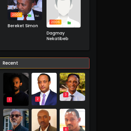
2003
2 ስራ
2006
1 ስራ
Bereket Simon
Dagmay
Nekatibeb
Recent
3
2
1
6