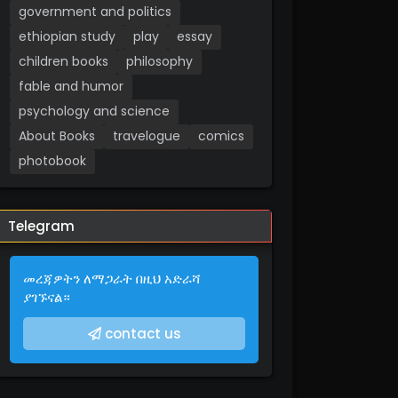
government and politics
ethiopian study
play
essay
children books
philosophy
fable and humor
psychology and science
About Books
travelogue
comics
photobook
Telegram
መረጃዎትን ለማጋራት በዚህ አድራሻ
ያገኙናል።
contact us