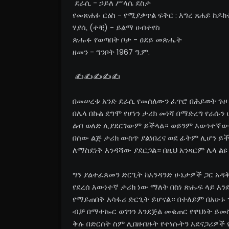
ደራሲ - ኃይለ ሥላሴ ደስታ
የመጽሐፉ ርዕስ - የሚያቃጥል ፍቅር : እግረ ጸሐይ ከዶ
ሃያሲ (ተቺ) - ይልማ ሀብተየስ
ጽሑፉ የወጣበት ቦታ - ፀደይ መጽሔት
ዘመን - ግንቦት 1967 ዓ.ም.
✍️✍️✍️✍️✍️
በመሠረቱ አንድ ደራሲ የመሰለውን ፈጥሮ በሕይወት ጉዞ 
በሌላ በኩል ደግሞ የሆነን ታሪክ መነሻ በማድረግ የራሱ
ልብ ወለድ ሊያደርገውም ይችላል። ወይንም እውነተኛውን
በሰው ልጅ ታሪክ ውስጥ ያልነበረና ወደ ፊትም ሊሆን 
ለማስደነቅ እንዳሻው ያደርጋል። በዚህ አንጻርም ሌላ ልዩ
ግን ያልተፈጸመን ድርጊት ከአንዳንድ ሁኔታዎች ጋር አዳ
የደረሰ እውነተኛ ታሪክ ነው ማለት በስነ ጽሑፍ ላይ እ
የማይጠበቅ አሳፋሪ ድርጊት ይሆናል። በተለይም በአሁኑ
ብቻ በማተኰር ወገንን እንደጅል መቁጠር የዋህነት ይመ
ቅሉ በድርሰት ስም ሊበዘብዙት የተነሱትን አደናጋሪዎች