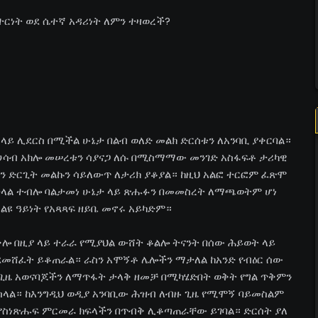
ክተርነት ወደ ሴተኛ አዳሪነት ለምን ተዛወረች?
ላይ ሊደርስ በሚችል ሁኔታ በልብ ወለድ መልክ ድርሰቱን ለአንባቢ ያቀርባል።
ን ሀሳብ አክሎ መሠረቱን ሳያናጋ ለሱ በሚስማማው መንገድ አስፋፍቶ ታሪካዊ
 ድርጊት መልኩን ሳይለውጥ ለታሪክ ያቆያል። ከዚህ አልፎ ተርፎም ፈጽሞ
ይችላል ተብሎ ባልታመነ ሁኔታ ላይ ጽሑፉን በመመስረት ለማጫወትም ሆነ
 ልዩ ዓይነት የአጻጻፍ ዘይቤ መኖሩ አይካድም።
ቅሎ በዚያ ላይ ተራራ የሚያህል ውሸት ቆልሎ ትናንት በሰው ሕይወት ላይ
ንደመሸፈት ይቆጠራል። ራስን አሞኝቶ ሌሎችን ማታለል ከአንድ የብዕር ሰው
 ጊዜ አወናባጆችን ለማጥፋት ታላቅ ዘመቻ በሚካሄድበት ወቅት የግል ጥቅምን
ስላል። ከእንግዲህ ወዲያ አንባቢው ሕዝብ ለብዙ ጊዜ የሚሞኝ ባይመስልም
 የስነጽሑፍ ምርመራ ክፍላችን በጥብቅ ሊቆጣጠራቸው ይገባል። ድርሰት ያለ