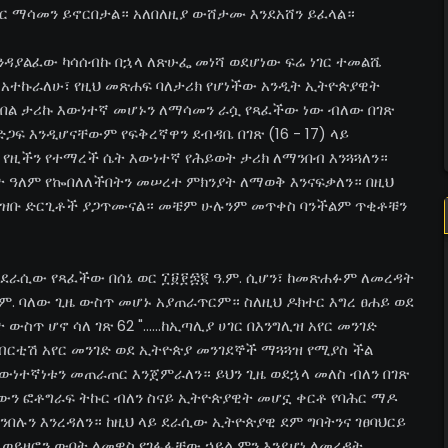
 ማሳመን ይኖርበታል። አለበለዚያ ውሸታሙ እንደአሸን ይፈላል።
ንዳያልፈው ካሳሰብኩ በኋላ ለጽሁፌ መነሻ ወደሆነው ፍሬ ነገር ተመልሼ
ይ አተኩራለሁ፣ የዚህ መጽሐፍ ባለታሪክ የሆነችው አንዲት ኢትዮጵያዊት
በል ታሪኩ እውነተኛ መሆኑን ለማሳመን ራሷ የጻፈችው ነው ብለው በገጽ
ፍ እንዲሆናቸውም የፍቅረኛዋን ደብዳቤ በገጽ (16 - 17) ላይ
 የዚችን የተማረች ሴት እውነተኛ የሕይወት ታሪክ ለማንበብ እንጓጓለን።
 ዓለም የኰበለለችበትን መሠረተ ምክንያት ለማወቅ እንናፍቃለን። በዚህ
ተዛዝቡ ድርጊቶች ያጋጥሙናል። መቼም ሁሉንም መጥቀስ ባንችልም ጥቂቶቹን
 ለደራሲው የጻፈችው በሰኔ ወር ፲፱፻፷፪ ዓ.ም. ሲሆን፣ ከመጽሐፉም ለመረዳት
.ም. ባለው ጊዜ ውስጥ መሆኑ አያጠራጥርም። ስለዚህ ዶክተር እግረ ፀሐይ ወደ
ጥ ሆኖ ሳለ ገጽ 62 "......ከኢጣሊያ ሀገር በእንግሊዝ አየር መንገድ
ደግሞ የብርቲሽ አየር መንገድ ወደ ኢትዮጵያ መንገደኞች ማጓጓዝ የሚያስ ችል
እውነተኛነቱን መጠራጠር እንጀምራለን። ይህን ጊዜ ወደኋላ መለስ ብለን በገጽ
መውን ፎቶግራፍ ትኩር ብለን ስናይ ኢትዮጵያዊት መሆኗ ቀርቶ የባሕር ማዶ
በሉን እንረዳለን። ከዚህ ላይ ደራሲው ኢትዮጵያዊ ደም ግባትንና ገፀባህርይ
 ወይዘሮን ውበት ለመዋስ የገፋፋቸው ኃይል ምን እንደሆነ ለመረዳት