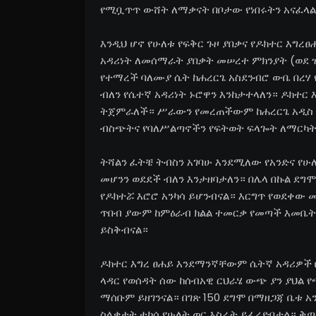
የሚቧጥጥ ውሸት ለማቃናት በቦታው የነበሩትን አናፈላ
እንዲህ ሆኖ የሁለቱ የፍቅር ጉዞ ያበቃና የዶክተር እግ
አዳሪነት ለመሰማራት ያበቃት መሠረተ ምክንያት (ወደ ዝር
የተማረች ባለሙያ ሴት ከሐረርጌ አስደንብሮ ውቤ በረሃ
ብለን የሴተኛ አዳሪነት ኑሮዋን እንከታተላለን። ዶክተር 
ትጀምራለች። ሥራውን የመረጠችውም ከሐረርጌ አዲስ 
ብስጭትና የባለሥልጣኖችን የፍትወት ፍላጐት ለማርካት
ትሻልን ፈትቼ ትብስን አገባሁ እንደሚለው የአንድና የ
መሆንን ወደደች ብለን እንታዘባታለን። በሌላ በኩል ደግ
የዶክተሯ እሮሮ አንካሳ ይሆንብናል። እርግጥ የወደቀው 
ጥበብ ያውም ከምዕራብ ክልል ተመርቃ የመጣች እመቤት 
ይስቅብናል።
ዶክተር እግረ ፀሐይ እንደማንኛቸውም ሴትኛ አዳሪዎች
ላዳር የወሰዳት ሰው ከሰብአዊ ርህራሄ ውጭ ያን ያህል 
ማሰቡም ይዘገንናል። በገጽ 150 ደግሞ በማዘጋጃ ቤቱ 
ስላቃታት ተከሳ የሁለት ወር እስራት ይፈረድባታል። ቅጣ