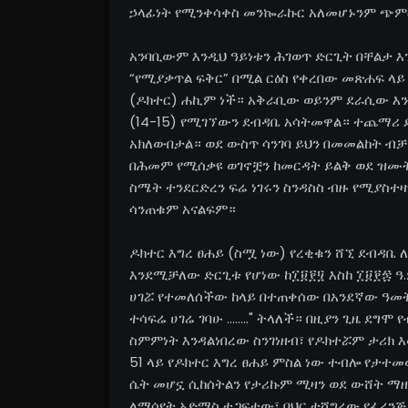
ኃላፊነት የሚንቀሳቀስ መንኰራኩር አለመሆኑንም ጭምር
አንባቢውም እንዲህ ዓይነቱን ሕገወጥ ድርጊት በቸልታ እ
“የሚያቃጥል ፍቅር” በሚል ርዕስ የቀረበው መጽሐፍ ላ
(ዶክተር) ሐኪም ነች። አቅራቢው ወይንም ደራሲው እን
(14-15) የሚገኘውን ደብዳቤ አሳትመዋል። ተጨማሪ ድጋ
አክለውበታል። ወደ ውስጥ ሳንገባ ይህን በመመልከት ብቻ
በሕመም የሚሰቃዩ ወገኖቿን ከመርዳት ይልቅ ወደ ዝሙት
ስሜት ተንደርድረን ፍሬ ነገሩን ስንዳስስ ብዙ የሚያስ
ሳንጠቁም አናልፍም።
ዶክተር እግረ ፀሐይ (ስሟ ነው) የረቂቁን ሸኚ ደብዳቤ
እንደሚቻለው ድርጊቱ የሆነው ከ፲፱፻፶ እስከ ፲፱፻፷ ዓ
ሀገሯ የተመለሰችው ከላይ በተጠቀሰው በአንደኛው ዓመት ውስ
ተሳፍሬ ሀገሬ ገባሁ ........" ትላለች። በዚያን ጊዜ 
ስምምነት እንዳልነበረው ስንገነዘብ፣ የዶክተሯም ታሪክ 
51 ላይ የዶክተር እግረ ፀሐይ ምስል ነው ተብሎ የታተ
ሴት መሆኗ ሲከሰትልን የታሪኩም ሚዛን ወደ ውሸት ማዘን
ለማሳየት አድማስ ተጋፍተው፣ ባህር ተሻግረው የፈረንጅ