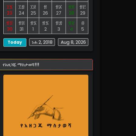
፲፯
፲፰
፲፱
፳
፳፩
፳፪
፳፫
23
24
25
26
27
28
29
፳፬
፳፭
፳፮
፳፯
፳፰
፳፱
፴
30
31
1
2
3
4
5
ነሐ 2, 2018
Aug 8, 2026
Today
የአዘጋጁ ማስታወሻ!!!