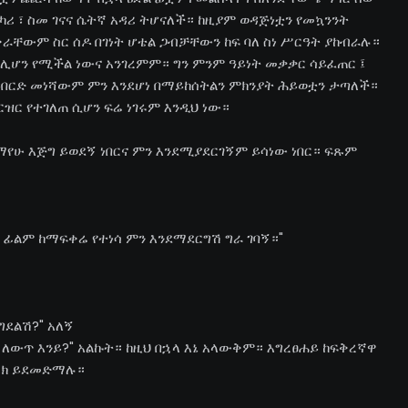
ሪ ፣ ስመ ገናና ሴትኛ አዳሪ ትሆናለች። ከዚያም ወዳጅነቷን የመኳንንት
ቅራቸውም ስር ሰዶ በገነት ሆቴል ጋብቻቸውን ከፍ ባለ ስነ ሥርዓት ያከብራሉ።
ሊሆን የሚችል ነውና አንገረምም። ግን ምንም ዓይነት መቃቃር ሳይፈጠር ፤
ይበርድ መነሻውም ምን እንደሆነ በማይከሰትልን ምክንያት ሕይወቷን ታጣለች።
ዝርዝር የተገለጠ ሲሆን ፍሬ ነገሩም እንዲህ ነው።
ዓለማየሁ እጅግ ይወደኝ ነበርና ምን እንደሚያደርገኝም ይሳነው ነበር። ፍጹም
ፊልም ከማፍቀሬ የተነሳ ምን እንደማደርግሽ ግራ ገባኝ።"
ግደልሽ?" አለኝ
 ለውጥ እንይ?" አልኩት። ከዚህ በኋላ እኔ አላውቅም። እግረፀሐይ ከፍቅረኛዋ
ሪክ ይደመድማሉ።