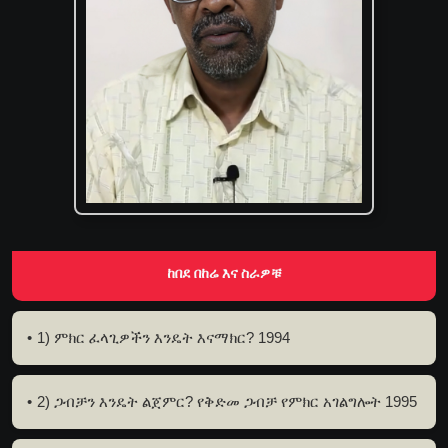
ከበደ በከሬ እና ስራዎቹ
1) ምክር ፈላጊዎችን እንዴት እናማክር? 1994
2) ጋብቻን እንዴት ልጀምር? የቅድመ ጋብቻ የምክር አገልግሎት 1995