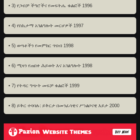
3) የጋብቻ ችግሮችና የመፍትሔ ቁልፎች 1996
4) የስኬታማ አገልግሎት መርሆዎች 1997
5) ወጣቶችን የመምከር ጥበብ 1998
6) ሚዛን የጠበቀ ሕይወት እና አገልግሎት 1998
7) የትዳር ግጭት መፍቻ ቁልፎች 1999
8) ይቅር ተባባሉ: ይቅርታ በመንፈሳዊና ሥነልቦናዊ እይታ 2000