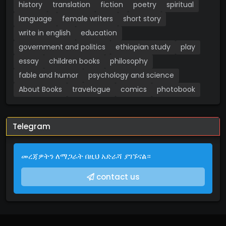
history
translation
fiction
poetry
spiritual
language
female writers
short story
write in english
education
government and politics
ethiopian study
play
essay
children books
philosophy
fable and humor
psychology and science
About Books
travelogue
comics
photobook
Telegram
መረጃዎትን ለማጋራት በዚህ አድራሻ ያገኙናል።
contact us