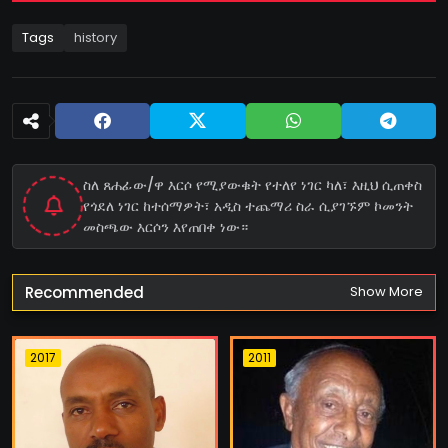
Tags
history
ስለ ጸሐፊው/ዋ እርሶ የሚያውቁት የተለየ ነገር ካለ፣ እዚህ ሲጠቀስ
የጎደለ ነገር ከተሰማዎት፣ አዲስ ተጨማሪ ስራ ሲያገኙም ኮመንት
መስጫው እርሶን እየጠበቀ ነው።
Recommended
Show More
2017
2011