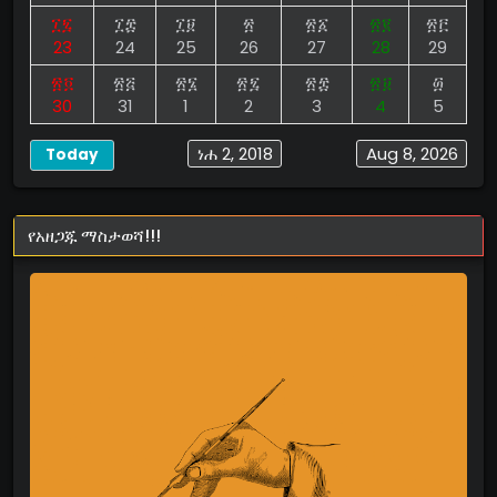
፲፯
፲፰
፲፱
፳
፳፩
፳፪
፳፫
23
24
25
26
27
28
29
፳፬
፳፭
፳፮
፳፯
፳፰
፳፱
፴
30
31
1
2
3
4
5
ነሐ 2, 2018
Aug 8, 2026
Today
የአዘጋጁ ማስታወሻ!!!