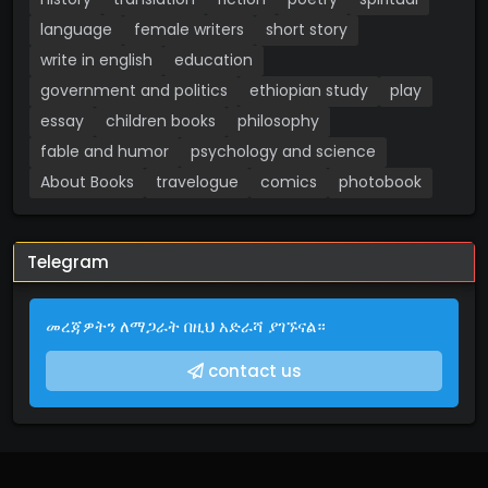
language
female writers
short story
write in english
education
government and politics
ethiopian study
play
essay
children books
philosophy
fable and humor
psychology and science
About Books
travelogue
comics
photobook
Telegram
መረጃዎትን ለማጋራት በዚህ አድራሻ ያገኙናል።
contact us