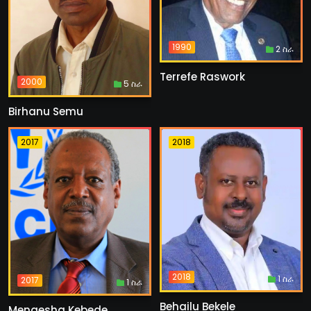
1990
2 ስራ
Terrefe Raswork
2000
5 ስራ
Birhanu Semu
2017
2018
2018
1 ስራ
2017
1 ስራ
Behailu Bekele
Mengesha Kebede