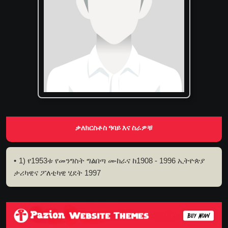
ቃለክርስቶስ ዓባይ እና ስራዎቹ
1) የ1953ቱ የመንግስት ግልበጣ ሙከራና ከ1908 - 1996 ኢትዮጵያ
ታሪካዊና ፖለቲካዊ ሂደት 1997