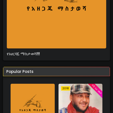
የአዘጋጁ ማስታወሻ!!!
Popular Posts
ከ5 ስራ በላይ
2018