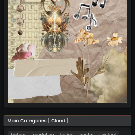
Main Categories [ Cloud ]
history
translation
fiction
poetry
spiritual