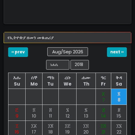
የኢትዮጵያ ዘመን መቁጠሪያ
Aug/Sep 2026
‹‹ prev
next ››
እሑ
ሰኞ
ማክ
ረቡ
ሐሙ
ዓር
ቅዳ
Su
Mo
Tu
We
Th
Fr
Sa
፩
፪
7
8
፫
፬
፭
፮
፯
፰
፱
9
10
11
12
13
14
15
፲
፲፩
፲፪
፲፫
፲፬
፲፭
፲፮
16
17
18
19
20
21
22