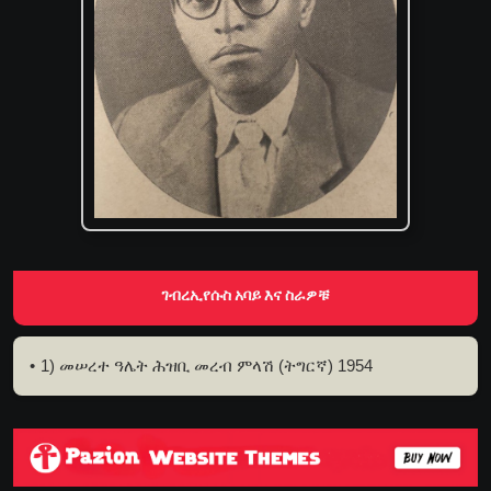
ገብረኢየሱስ አባይ እና ስራዎቹ
1) መሠረተ ዓሌት ሕዝቢ መረብ ምላሽ (ትግርኛ) 1954