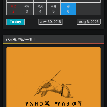
፳፮
፳፯
፳፰
፳፱
፴
2
3
4
5
6
ሐም 30, 2018
Aug 6, 2026
Today
የአዘጋጁ ማስታወሻ!!!