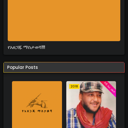
የአዘጋጁ ማስታወሻ!!!
Popular Posts
ከ5 ስራ በላይ
2018