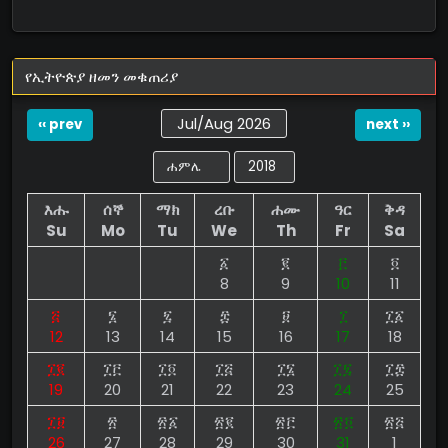
የኢትዮጵያ ዘመን መቁጠሪያ
Jul/Aug 2026
‹‹ prev
next ››
እሑ
ሰኞ
ማክ
ረቡ
ሐሙ
ዓር
ቅዳ
Su
Mo
Tu
We
Th
Fr
Sa
፩
፪
፫
፬
8
9
10
11
፭
፮
፯
፰
፱
፲
፲፩
12
13
14
15
16
17
18
፲፪
፲፫
፲፬
፲፭
፲፮
፲፯
፲፰
19
20
21
22
23
24
25
፲፱
፳
፳፩
፳፪
፳፫
፳፬
፳፭
26
27
28
29
30
31
1