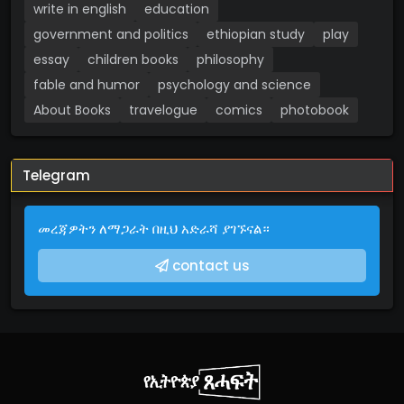
write in english
education
government and politics
ethiopian study
play
essay
children books
philosophy
fable and humor
psychology and science
About Books
travelogue
comics
photobook
Telegram
መረጃዎትን ለማጋራት በዚህ አድራሻ ያገኙናል።
contact us