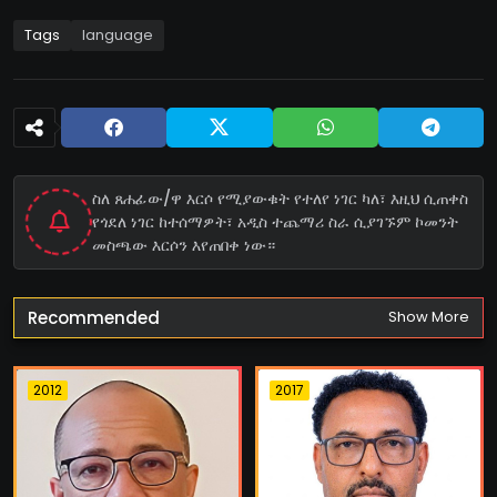
Tags
language
ስለ ጸሐፊው/ዋ እርሶ የሚያውቁት የተለየ ነገር ካለ፣ እዚህ ሲጠቀስ
የጎደለ ነገር ከተሰማዎት፣ አዲስ ተጨማሪ ስራ ሲያገኙም ኮመንት
መስጫው እርሶን እየጠበቀ ነው።
Recommended
Show More
2012
2017