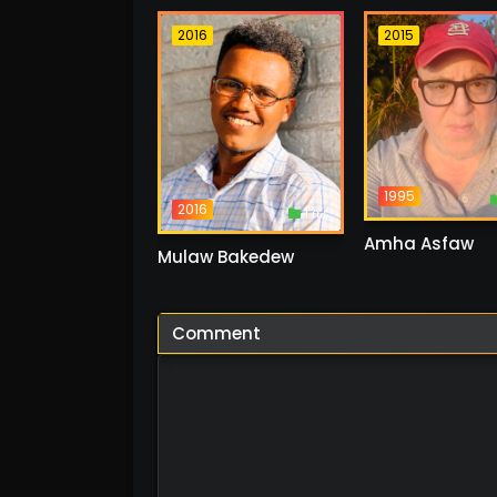
2016
2015
1995
2016
1 ስራ
Amha Asfaw
Mulaw Bakedew
Comment