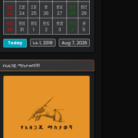
፲፯
፲፰
፲፱
፳
፳፩
፳፪
፳፫
23
24
25
26
27
28
29
፳፬
፳፭
፳፮
፳፯
፳፰
፳፱
፴
30
31
1
2
3
4
5
ነሐ 1, 2018
Aug 7, 2026
Today
የአዘጋጁ ማስታወሻ!!!