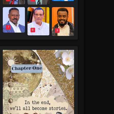
7
8
9