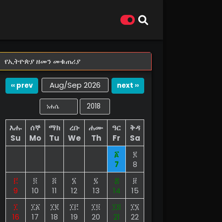
የኢትዮጵያ ዘመን መቁጠሪያ
Aug/Sep 2026
‹‹ prev
next ››
እሑ
ሰኞ
ማክ
ረቡ
ሐሙ
ዓር
ቅዳ
Su
Mo
Tu
We
Th
Fr
Sa
፩
፪
7
8
፫
፬
፭
፮
፯
፰
፱
9
10
11
12
13
14
15
፲
፲፩
፲፪
፲፫
፲፬
፲፭
፲፮
16
17
18
19
20
21
22