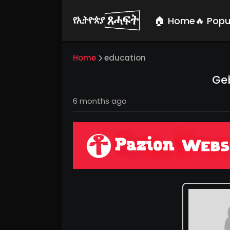
🏠 Home
🔥 Popu
Home
education
Ge
6 months ago