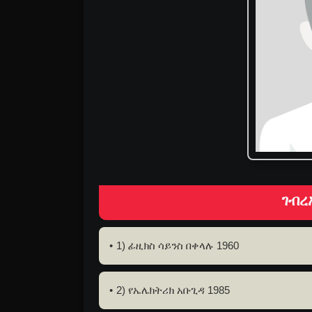
ገብረ
1) ፊዚክስ ሳይንስ በቀላሉ 1960
2) የኤሌክትሪክ አቡጊዳ 1985