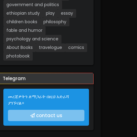
government and politics
ethiopian study
play
essay
children books
philosophy
fable and humor
psychology and science
About Books
travelogue
comics
photobook
Telegram
መረጃዎትን ለማጋራት በዚህ አድራሻ
ያገኙናል።
contact us