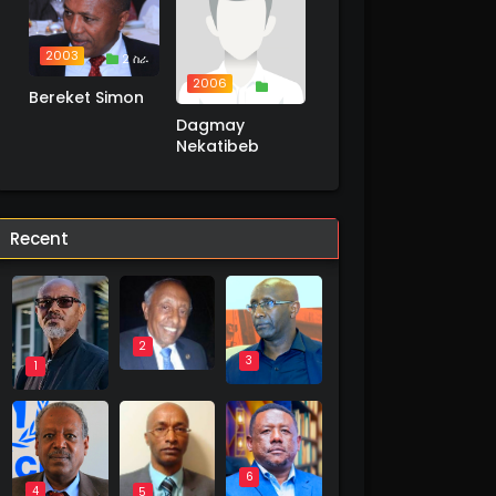
2003
2 ስራ
2006
1 ስራ
Bereket Simon
Dagmay
Nekatibeb
Recent
2
3
1
6
4
5