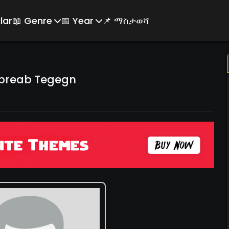
lar
📖 Genre
📅 Year
📌 ማስታወሻ
breab Tegegn