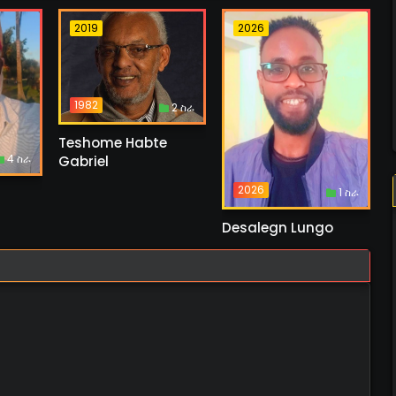
2019
2026
1982
2 ስራ
Teshome Habte
4 ስራ
Gabriel
2026
1 ስራ
Desalegn Lungo