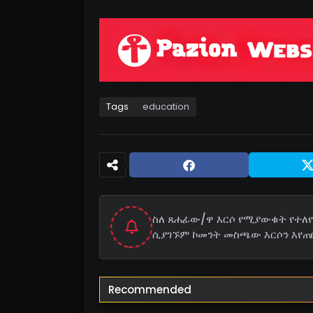
Tags
education
ስለ ጸሐፊው/ዋ እርሶ የሚያውቁት የተለየ 
ሲያገኙም ኮመንት መስጫው እርሶን እየጠ
Recommended