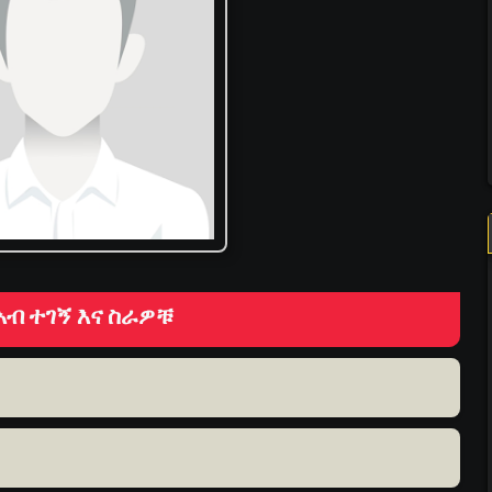
አብ ተገኝ እና ስራዎቹ