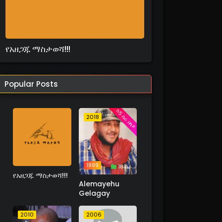
የአዘጋጁ ማስታወሻ!!!
Popular Posts
ከ5 ስራ በላይ
2018
1999
18 ስራ
የአዘጋጁ ማስታወሻ!!!
Alemayehu
Gelagay
2010
2006