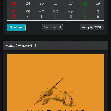
23
24
25
26
27
28
29
፳፬
፳፭
፳፮
፳፯
፳፰
፳፱
፴
30
31
1
2
3
4
5
ነሐ 2, 2018
Aug 8, 2026
Today
የአዘጋጁ ማስታወሻ!!!