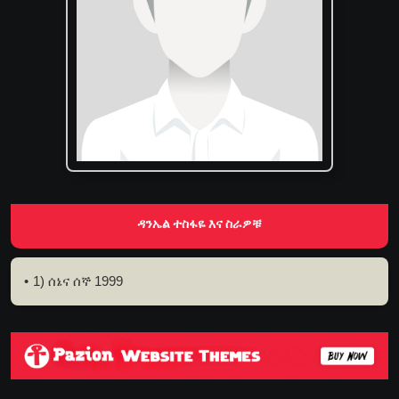
ዳንኤል ተስፋዬ እና ስራዎቹ
1) ሰኔና ሰኞ 1999