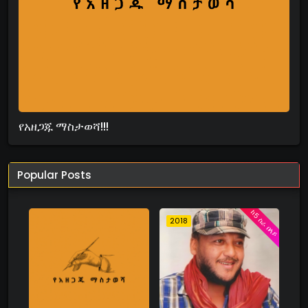
የአዘጋጁ ማስታወሻ!!!
Popular Posts
ከ5 ስራ በላይ
2018