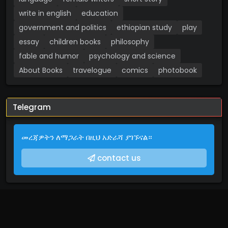
write in english
education
government and politics
ethiopian study
play
essay
children books
philosophy
fable and humor
psychology and science
About Books
travelogue
comics
photobook
Telegram
መረጃዎትን ለማጋራት በዚህ አድራሻ ያገኙናል።
contact us