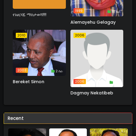
1999
18 ስራ
የአዘጋጁ ማስታወሻ!!!
Alemayehu Gelagay
2010
2006
2003
2 ስራ
Bereket Simon
2006
1 ስራ
Dagmay Nekatibeb
Recent