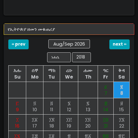
የኢትዮጵያ ዘመን መቁጠሪያ
Aug/Sep 2026
‹‹ prev
next ››
እሑ
ሰኞ
ማክ
ረቡ
ሐሙ
ዓር
ቅዳ
Su
Mo
Tu
We
Th
Fr
Sa
፩
፪
7
8
፫
፬
፭
፮
፯
፰
፱
9
10
11
12
13
14
15
፲
፲፩
፲፪
፲፫
፲፬
፲፭
፲፮
16
17
18
19
20
21
22
፲፯
፲፰
፲፱
፳
፳፩
፳፪
፳፫