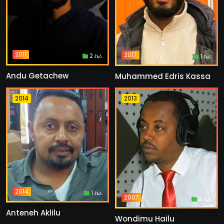
2011
2017
2 ስራ
1 ስራ
Andu Getachew
Muhammed Edris Kassa
2014
2013
2014
1 ስራ
2007
2 ስራ
Anteneh Aklilu
Wondimu Hailu