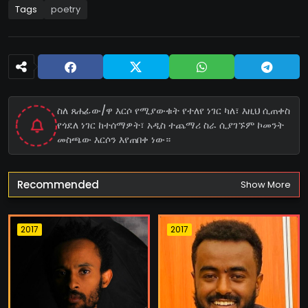
Tags
poetry
ስለ ጸሐፊው/ዋ እርሶ የሚያውቁት የተለየ ነገር ካለ፣ እዚህ ሲጠቀስ
የጎደለ ነገር ከተሰማዎት፣ አዲስ ተጨማሪ ስራ ሲያገኙም ኮመንት
መስጫው እርሶን እየጠበቀ ነው።
Recommended
Show More
2017
2017