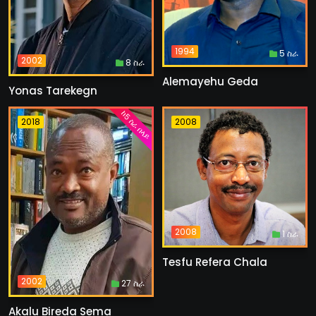
1994
5 ስራ
2002
8 ስራ
Alemayehu Geda
Yonas Tarekegn
ከ5 ስራ በላይ
2018
2008
2008
1 ስራ
Tesfu Refera Chala
2002
27 ስራ
Akalu Bireda Sema