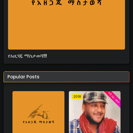
የአዘጋጁ ማስታወሻ!!!
Popular Posts
ከ5 ስራ በላይ
2018