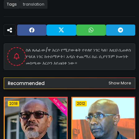
Tags
translation
ስለ ጸሐፊው/ዋ እርሶ የሚያውቁት የተለየ ነገር ካለ፣ እዚህ ሲጠቀስ
የጎደለ ነገር ከተሰማዎት፣ አዲስ ተጨማሪ ስራ ሲያገኙም ኮመንት
መስጫው እርሶን እየጠበቀ ነው።
Recommended
Show More
ከ5 ስራ በላይ
2018
2012