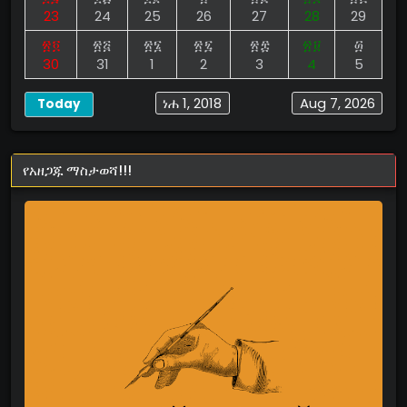
23
24
25
26
27
28
29
፳፬
፳፭
፳፮
፳፯
፳፰
፳፱
፴
30
31
1
2
3
4
5
ነሐ 1, 2018
Aug 7, 2026
Today
የአዘጋጁ ማስታወሻ!!!