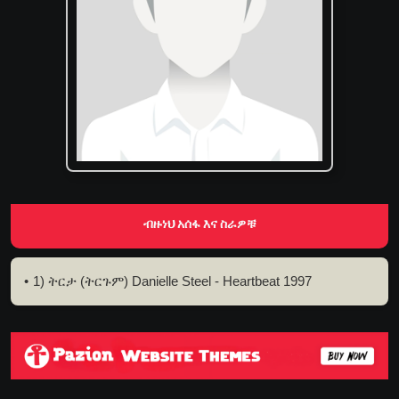
ብዙነህ አሰፋ እና ስራዎቹ
1) ትርታ (ትርጉም) Danielle Steel - Heartbeat 1997