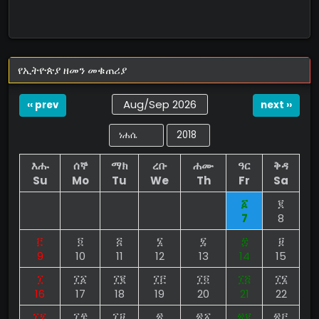
የኢትዮጵያ ዘመን መቁጠሪያ
Aug/Sep 2026
‹‹ prev
next ››
እሑ
ሰኞ
ማክ
ረቡ
ሐሙ
ዓር
ቅዳ
Su
Mo
Tu
We
Th
Fr
Sa
፩
፪
7
8
፫
፬
፭
፮
፯
፰
፱
9
10
11
12
13
14
15
፲
፲፩
፲፪
፲፫
፲፬
፲፭
፲፮
16
17
18
19
20
21
22
፲፯
፲፰
፲፱
፳
፳፩
፳፪
፳፫