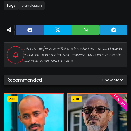
Tags
translation
ስለ ጸሐፊው/ዋ እርሶ የሚያውቁት የተለየ ነገር ካለ፣ እዚህ ሲጠቀስ
የጎደለ ነገር ከተሰማዎት፣ አዲስ ተጨማሪ ስራ ሲያገኙም ኮመንት
መስጫው እርሶን እየጠበቀ ነው።
Recommended
Show More
ከ5 ስራ በላይ
2015
2018