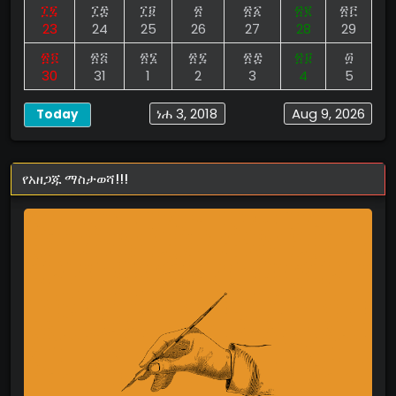
፲፯
፲፰
፲፱
፳
፳፩
፳፪
፳፫
23
24
25
26
27
28
29
፳፬
፳፭
፳፮
፳፯
፳፰
፳፱
፴
30
31
1
2
3
4
5
ነሐ 3, 2018
Aug 9, 2026
Today
የአዘጋጁ ማስታወሻ!!!