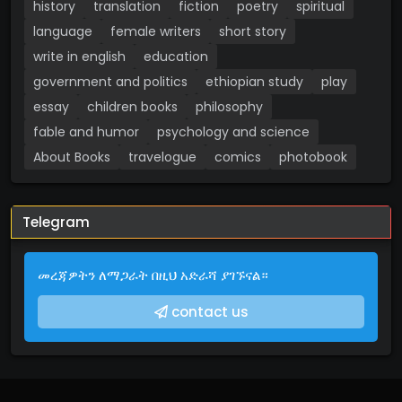
history
translation
fiction
poetry
spiritual
language
female writers
short story
write in english
education
government and politics
ethiopian study
play
essay
children books
philosophy
fable and humor
psychology and science
About Books
travelogue
comics
photobook
Telegram
መረጃዎትን ለማጋራት በዚህ አድራሻ ያገኙናል።
contact us