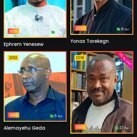
2002
8 ስራ
2015
1 ስራ
Yonas Tarekegn
Ephrem Yenesew
ከ5 ስራ በላይ
2012
2018
1994
5 ስራ
2002
Alemayehu Geda
27 ስራ