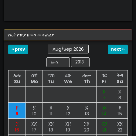
የኢትዮጵያ ዘመን መቁጠሪያ
Aug/Sep 2026
‹‹ prev
next ››
እሑ
ሰኞ
ማክ
ረቡ
ሐሙ
ዓር
ቅዳ
Su
Mo
Tu
We
Th
Fr
Sa
፩
፪
7
8
፫
፬
፭
፮
፯
፰
፱
9
10
11
12
13
14
15
፲
፲፩
፲፪
፲፫
፲፬
፲፭
፲፮
16
17
18
19
20
21
22