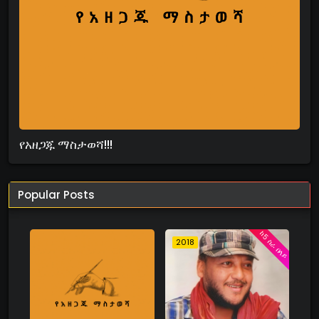
የአዘጋጁ ማስታወሻ!!!
Popular Posts
ከ5 ስራ በላይ
2018