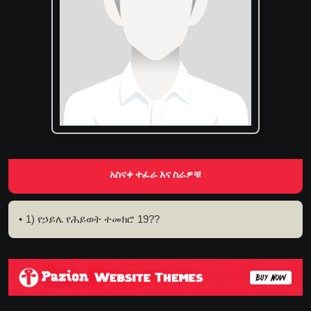
አስናቀ ተፈራ እና ስራዎቹ
1) የኃይሌ የሕይወት ተመክሮ 19??