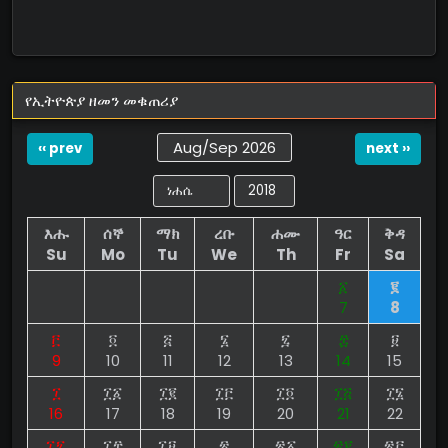
የኢትዮጵያ ዘመን መቁጠሪያ
Aug/Sep 2026
‹‹ prev
next ››
እሑ
ሰኞ
ማክ
ረቡ
ሐሙ
ዓር
ቅዳ
Su
Mo
Tu
We
Th
Fr
Sa
፩
፪
7
8
፫
፬
፭
፮
፯
፰
፱
9
10
11
12
13
14
15
፲
፲፩
፲፪
፲፫
፲፬
፲፭
፲፮
16
17
18
19
20
21
22
፲፯
፲፰
፲፱
፳
፳፩
፳፪
፳፫