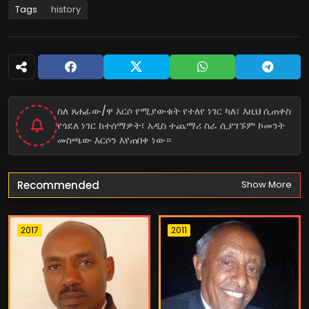
Tags
history
ስለ ጸሐፊው/ዋ እርሶ የሚያውቁት የተለየ ነገር ካለ፣ እዚህ ሲጠቀስ
የጎደለ ነገር ከተሰማዎት፣ አዲስ ተጨማሪ ስራ ሲያገኙም ኮመንት
መስጫው እርሶን እየጠበቀ ነው።
Recommended
Show More
2017
2011