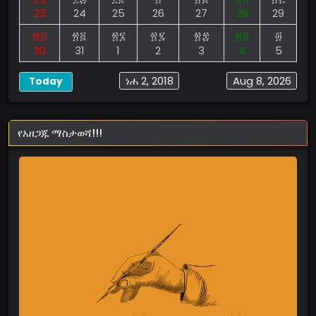
23
24
25
26
27
28
29
፳፬
፳፭
፳፮
፳፯
፳፰
፳፱
፴
30
31
1
2
3
4
5
ነሐ 2, 2018
Aug 8, 2026
Today
የአዘጋጁ ማስታወሻ!!!