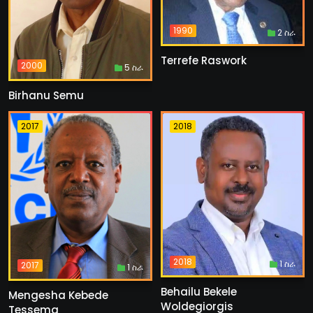
1990
2 ስራ
Terrefe Raswork
2000
5 ስራ
Birhanu Semu
2017
2018
2018
1 ስራ
2017
1 ስራ
Behailu Bekele
Mengesha Kebede
Woldegiorgis
Tessema