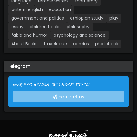
language
female writers
short story
write in english
education
government and politics
ethiopian study
play
essay
children books
philosophy
fable and humor
psychology and science
About Books
travelogue
comics
photobook
Telegram
መረጃዎትን ለማጋራት በዚህ አድራሻ ያገኙናል።
contact us