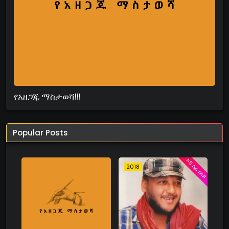
የአዘጋጁ ማስታወሻ!!!
Popular Posts
ከ5 ስራ በላይ
2018