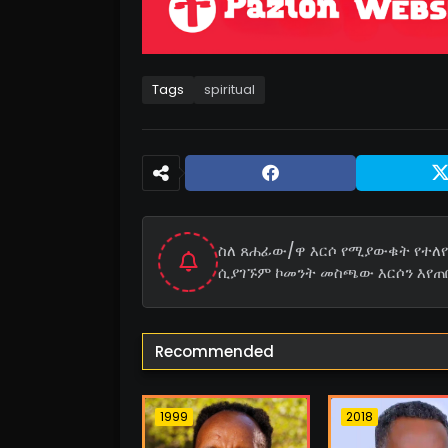
Tags
spiritual
ስለ ጸሐፊው/ዋ እርሶ የሚያውቁት የተለየ 
ሲያገኙም ኮመንት መስጫው እርሶን እየጠ
Recommended
1999
2018