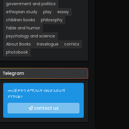
government and politics
ethiopian study
play
essay
children books
philosophy
fable and humor
psychology and science
About Books
travelogue
comics
photobook
Telegram
መረጃዎትን ለማጋራት በዚህ አድራሻ
ያገኙናል።
contact us