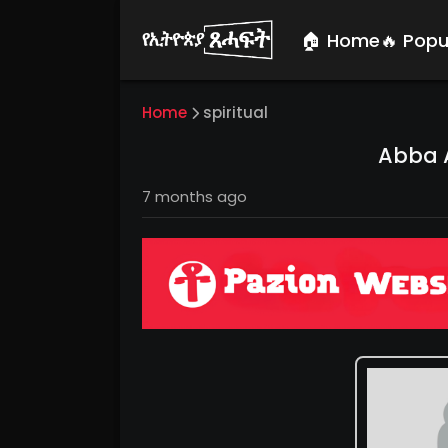
🏠 Home
🔥 Popu
Home
spiritual
Abba A
7 months ago