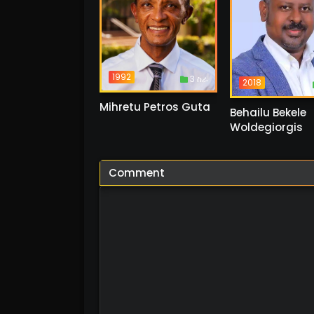
1992
3 ስራ
2018
Mihretu Petros Guta
Behailu Bekele
Woldegiorgis
Comment