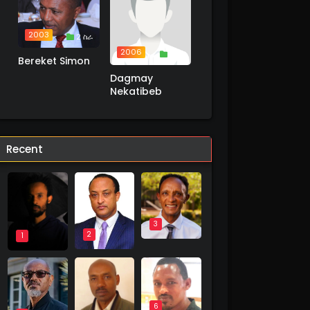
2003
2 ስራ
2006
1 ስራ
Bereket Simon
Dagmay
Nekatibeb
Recent
3
2
1
6