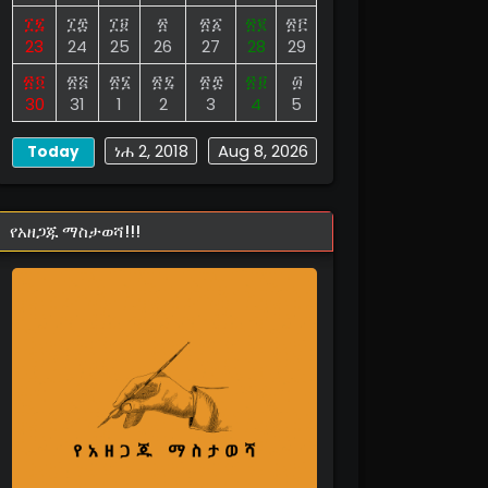
፲፯
፲፰
፲፱
፳
፳፩
፳፪
፳፫
23
24
25
26
27
28
29
፳፬
፳፭
፳፮
፳፯
፳፰
፳፱
፴
30
31
1
2
3
4
5
ነሐ 2, 2018
Aug 8, 2026
Today
የአዘጋጁ ማስታወሻ!!!