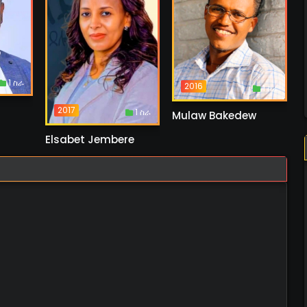
1 ስራ
2016
1 ስራ
2017
1 ስራ
Mulaw Bakedew
Elsabet Jembere