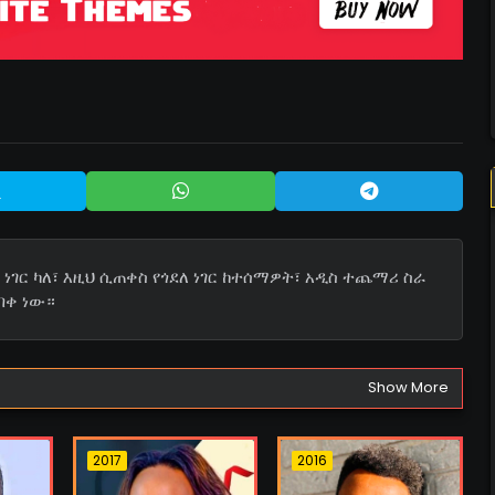
ነገር ካለ፣ እዚህ ሲጠቀስ የጎደለ ነገር ከተሰማዎት፣ አዲስ ተጨማሪ ስራ
በቀ ነው።
Show More
2017
2016