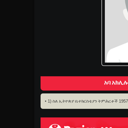
አባ አክሊ
1) ስለ ኢትዮጵያ ቤተክርስቲያን ትምሕርቶች 1957