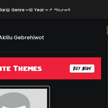
lar
📖 Genre
📅 Year
📌 ማስታወሻ
klilu Gebrehiwot