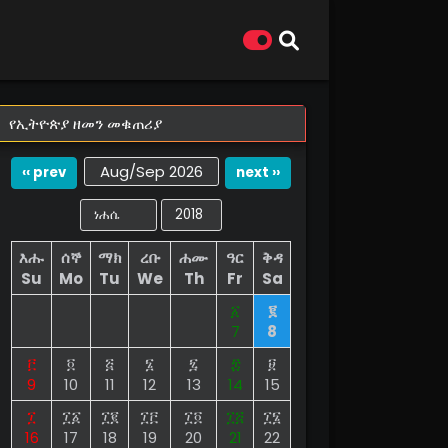
የኢትዮጵያ ዘመን መቁጠሪያ
Aug/Sep 2026
‹‹ prev
next ››
እሑ
ሰኞ
ማክ
ረቡ
ሐሙ
ዓር
ቅዳ
Su
Mo
Tu
We
Th
Fr
Sa
፩
፪
7
8
፫
፬
፭
፮
፯
፰
፱
9
10
11
12
13
14
15
፲
፲፩
፲፪
፲፫
፲፬
፲፭
፲፮
16
17
18
19
20
21
22