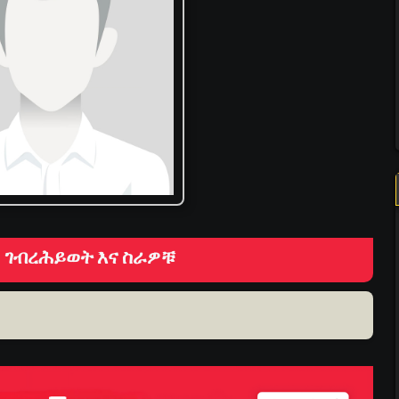
ሉ ገብረሕይወት እና ስራዎቹ